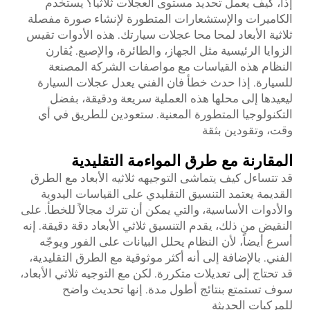
إذاً، كيف يعمل تحديد مستوى العجلات ثلاثياً؟ يستخدم
الكاميرات والإستشعارات المتطورة لإنشاء صورة مفصلة
ثلاثية الأبعاد لمحا محا عجلات سيارتك. هذه الأدوات تقيس
الزوايا الرئيسية مثل الجهاز، والطائرة، والإصبع. يُقارن
النظام هذه القياسات مع مواصفات الشركة المصنعة
للسيارة. إذا حدث خطأ فان الفني يعدل عجلات السيارة
ليعيدها إلى محلها هذه العملية سريعة ودقيقة، بفضل
التكنولوجيا المتطورة المعنية. ستعودين للطريق في أي
وقت، وتقودين بثقة
المقارنة مع طرق المواءمة التقليدية
قد تتساءل كيف يتماشى التوجيهه ثلاثيه الأبعاد مع الطرق
القديمة يعتمد التنسيق التقليدي على القياسات اليدوية
والأدوات الأساسية، والتي يمكن أن تترك مجالاً للخطأ. على
النقيض من ذلك، يقدم التنسيق ثلاثي الأبعاد دقة دقيقة. إنه
أسرع أيضاً، لأن النظام يحلل البيانات على الفور ويوجّه
الفني. بالإضافة إلى أنه أكثر موثوقية مع الطرق التقليدية،
قد تحتاج إلى تعديلات متكررة. لكن مع التوجيه ثلاثي الأبعاد،
سوف تستمتع بنتائج أطول مدة. إنها تحديث واضح
للمركبات الحديثة