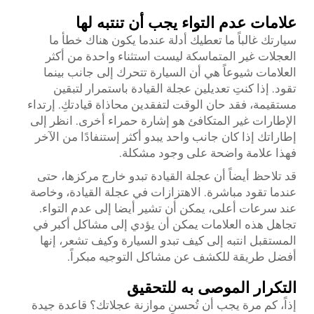
علامات عدم التواء يجب أن تنتبه لها
سيارتك غالباً ما تعطيك أدلة عندما يكون هناك خطأ ما
العجلات غير المتماسكة ليست استثناء واحدة من أكثر
العلامات شيوعاً هي أن السيارة تتحرك إلى جانب بينما
تقود. إذا كنتِ تعديلين عجلة القيادة باستمرار لتبقين
مستقيمة، فقد حان الوقت لتفقدين محاذاة قيادتكِ. إرتداء
الإطارات غير المتكافئ هو إشارة حمراء أخرى. انظر إلى
إطاراتك إذا كان جانب واحد يبدو أكثر إستنفادًا من الآخر
فهذا علامة واضحة على وجود مشكلة.
قد تلاحظ أيضاً أن عجلة القيادة تبدو خارج مركزها، حتى
عندما تقود مباشرة. الاهتزازات في عجلة القيادة، وخاصة
عند سرعات أعلى، يمكن أن تشير أيضا إلى عدم التواء.
تجاهل هذه العلامات يمكن أن يؤدي إلى مشاكل أكبر في
المستقبل انتبه إلى كيف تبدو السيارة وكيف تشعر، إنها
أفضل طريقة للكشف عن مشاكل التوجيه مبكراً.
التكرار الموصى به للتحقيق
إذاً، كم مرة يجب أن تُحسنِ موازنة عجلاتك؟ قاعدة جيدة