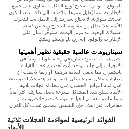
المتوقع. التوالي الصحيح يُوزع التآكل بالتساوي على جميع
الإطارات، مما يُطيل عمرها. بالإضافة إلى ذلك، عندما تكون
عجلاتك متوازنة، لا تحتاج سيارتك إلى العمل بجد للتحرك
للأمام. هذا يقلل من مقاومة التدحرج ويحسن كفاءة
استهلاك الوقود. مع مرور الوقت، ستوفّر المال على
الإطارات والوقود. إنه ربح لكِ ولبيتكِ وبيئتِكِ
سيناريوهات عالمية حقيقية تظهر أهميتها
تخيل هذا: أنت تقود سيارة في رحلة طويلة، وتبدأ في
الانجراف إلى جانب واحد. أنتِ تُعديلين عجلة القيادة
باستمرار، مما يجعل القيادة مرهقة. أو ربما لاحظت أن
إطاراتك تتآكل بسرعة على جانب واحد هذه علامات واضحة
على عدم التوافق الحصول على محاذاة عجلات ثلاثية
الأبعاد يصلح هذه المشاكل بسرعة يجعل سيارتك أكثر أماناً
وسلسلة ومتعة في القيادة سواء كانت رحلات يومية أو
مغامرات عبر البلاد، فإن التنسيق الصحيح يُحدث كل الفرق.
الفوائد الرئيسية لمواءمة العجلات ثلاثية
الأبعاد