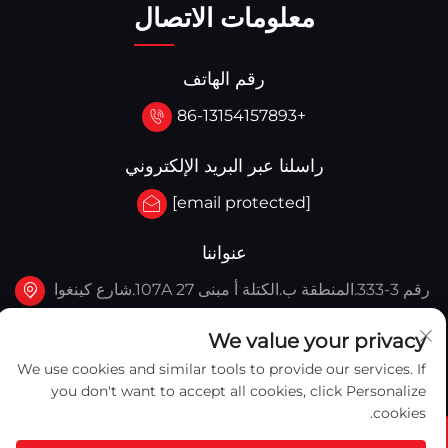
معلومات الاتصال
رقم الهاتف
+86-13154157893
راسلنا عبر البريد الإلكتروني
[email protected]
عنواننا
رقم 3-333.المنطقة ب.الكتلة أ مبنى 27 107A.شارع كينغوا
الغربي، منطقة يينغكو، يينغكو، الصين
We value your privacy
We use cookies and similar tools to provide our services. If
you don't want to accept all cookies, click Personalize
cookies.
حقوق النشر © 2025 شركة يينغكو كابتن ميكرانيكال إكيبمنت