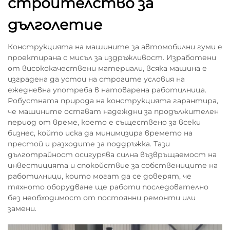
строителство за
дълголетие
Конструкцията на машините за автомобилни гуми е
проектирана с мисъл за издръжливост. Изработени
от висококачествени материали, всяка машина е
изградена да устои на строгите условия на
ежедневна употреба в натоварена работилница.
Робустната природа на конструкцията гарантира,
че машините остават надеждни за продължителен
период от време, което е съществено за всеки
бизнес, който иска да минимизира времето на
престой и разходите за поддръжка. Тази
дълготрайност осигурява силна възвръщаемост на
инвестицията и спокойствие за собствениците на
работилници, които могат да се доверят, че
тяхното оборудване ще работи последователно
без необходимост от постоянни ремонти или
замени.