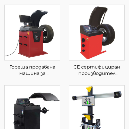
Гореща продавана
CE сертифициран
машина за
производител
регулиране на
Директно работи с
фабричните цени с
евтин балансьор за
лазерен LCD екран и
гуми
лек автоматичен
балансьор на колела