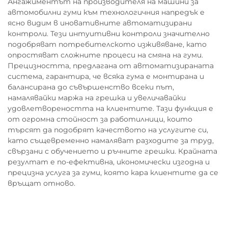
Ангажиментът на производителя на машини за
автомобилни гуми към технологичния напредък е
ясно видим в иновативните автоматизирани
контроли. Тези интуитивни контроли значително
подобряват потребителското изживяване, като
опростяват сложните процеси на смяна на гуми.
Прецизността, предлагана от автоматизираната
система, гарантира, че всяка гума е монтирана и
балансирана до съвършенство всеки път,
намалявайки маржа на грешка и увеличавайки
удовлетвореността на клиентите. Тази функция е
от огромна стойност за работилници, които
търсят да подобрят качеството на услугите си,
като същевременно намаляват разходите за труд,
свързани с обучението и ръчните грешки. Крайната
резултат е по-ефективна, икономически изгодна и
прецизна услуга за гуми, която кара клиентите да се
връщат отново.