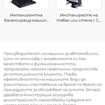
Интелигентна
Инсталирайте на
балансираща машина
таван или стена с CE
за директни
сертификат 3D
продажби на
подравняване на
автомобилни гуми с
колелата
висока
производителност
Производителят на машини за автомобилни
гуми се отличава с ангажимента си към
качеството и функционалността,
предлагайки няколко практични предимства
за потенциалните клиенти. Първо,
ефективността на машините води до
значителни спестявания на време по време на
процедурите за обслужване на гумите. Второ,
здравата конструкция осигурява
дълготрайност, намалявайки нуждата от