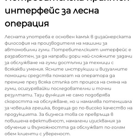
интерфейс за лесна
операция
Лесната употреба е основен камък в дизайнерската
философия на производителя на машини за
автомобилни гуми. Потребителският интерфейс е
разработен, за да направи дори най-сложните задачи
за обслужване на гуми достъпни за техници с
всякакви умения. Ясните инструкции и визуалните
помощни средства помагат на оператора да
премине през всяка стъпка от процеса на смяна на
гуми, осигурявайки последователни и точни
резултати. Тази функция не само подобрява
скоростта на обслужване, но и намалява потенциала
за човешка грешка, водеща до по-високо качество на
продукцията. За бизнеса това се превръща в
повишена ефективност, намалени изисквания за
обучение и възможността да обслужват по-голям
обем клиенти с увереност.