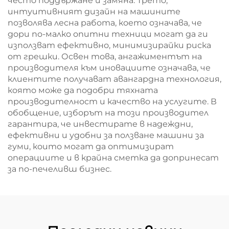
често поддържане и замяна. Трето,
интуитивният дизайн на машините
позволява лесна работа, което означава, че
дори по-малко опитни техници могат да ги
използват ефективно, минимизирайки риска
от грешки. Освен това, ангажиментът на
производителя към иновациите означава, че
клиентите получават авангардна технология,
която може да подобри тяхната
производителност и качество на услугите. В
обобщение, изборът на този производител
гарантира, че инвестирате в надеждни,
ефективни и удобни за ползване машини за
гуми, които могат да оптимизират
операциите и в крайна сметка да допринесат
за по-печеливш бизнес.