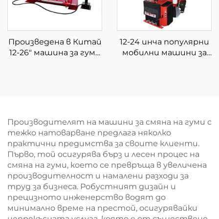
Произведена в Китай
12-24 инча популярни
12-26" машина за гуми
мобилни машини за
за камиони машина за
смяна на гуми
смяна на гуми за
Машина за смяна на
автосервизи
гуми за автомобили,
използвана в
работилница за
автомобилни гуми
Производителят на машини за смяна на гуми с
тежко натоварване предлага няколко
практични предимства за своите клиенти.
Първо, той осигурява бърз и лесен процес на
смяна на гуми, което се превръща в увеличена
производителност и намалени разходи за
труд за бизнеса. Робустният дизайн и
прецизното инженерство водят до
минимално време на престой, осигурявайки
непрекъсната услуга, която е от съществено