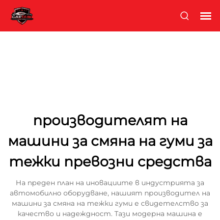
производителят на
машини за смяна на гуми за
тежки превозни средства
На преден план на иновациите в индустрията за
автомобилно оборудване, нашият производител на
машини за смяна на тежки гуми е свидетелство за
качество и надеждност. Тази модерна машина е