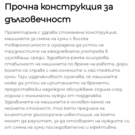
Прочна конструкция за
дълговечност
Проектирана с здрава стоманена конструкция,
машината за смяна на гуми с висока
товароносимост е изградена да устои на
трудностите на ежедневната употреба в
изискващи среди. Здравата рамка осигурява
стабилност на машината по време на работа, дори
когато се справя с най-големите и най-тежките
гуми. Тази издръжливост означава, че машината
може да устои на изпитанието на времето,
предоставяйки надеждно обслужване година след
година с минимални нужди от поддръжка.
Здравината на машината е основен камък на
нейната стойност, тъй като предлага на
клиентите дългосрочна инвестиция, на която
могат да разчитат, за да отговорят на нуждите си
от смяна на гуми последователно и ефективно.