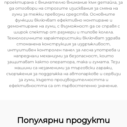
проектирана с внимателно внимание към детайла, за
да отговори на строгите изисквания за смяна на
гуми за тежки превозни средства. Основните
функции включват ефективно монтиране и
демонтиране на гуми, с възможност да се справя с
широк спектър от размери и типове колела.
Технологичните характеристики включват здрава
стоманена конструкция за издръжливост,
интуитивен контролен панел за лесна употреба и
напреднали механизми за безопасност, които
защитават както оператора, така и гумата. Тези
машини са незаменими за търговски гаражи,
съоръжения за поддръжка на автопаркове и сервизи
за гуми, където производителността и
ефективността са от първостепенно значение.
Популярни продукти