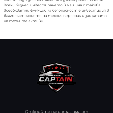
всеки бизнес, инвестирането в машина с такива
всеобхватни функции за безопасност е инвестиция в
благосъстоянието на техния персонал и защитата
на техните активи.
Открийте нашата гама от