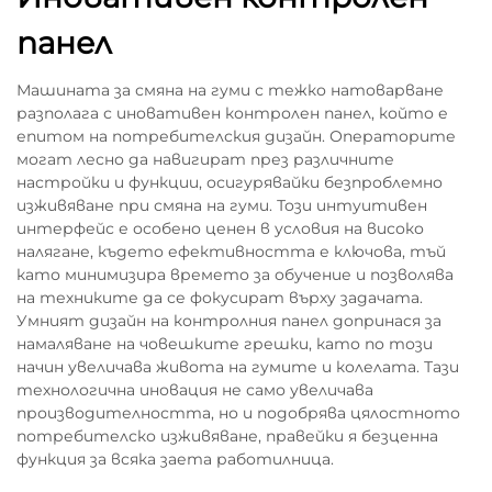
панел
Машината за смяна на гуми с тежко натоварване
разполага с иновативен контролен панел, който е
епитом на потребителския дизайн. Операторите
могат лесно да навигират през различните
настройки и функции, осигурявайки безпроблемно
изживяване при смяна на гуми. Този интуитивен
интерфейс е особено ценен в условия на високо
налягане, където ефективността е ключова, тъй
като минимизира времето за обучение и позволява
на техниките да се фокусират върху задачата.
Умният дизайн на контролния панел допринася за
намаляване на човешките грешки, като по този
начин увеличава живота на гумите и колелата. Тази
технологична иновация не само увеличава
производителността, но и подобрява цялостното
потребителско изживяване, правейки я безценна
функция за всяка заета работилница.