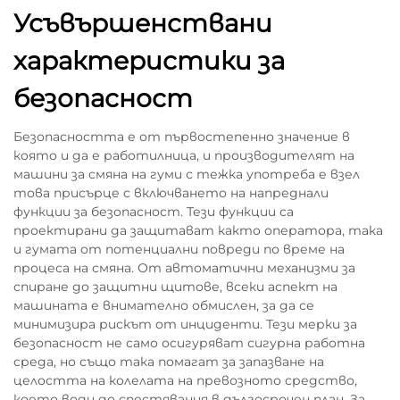
Усъвършенствани
характеристики за
безопасност
Безопасността е от първостепенно значение в
която и да е работилница, и производителят на
машини за смяна на гуми с тежка употреба е взел
това присърце с включването на напреднали
функции за безопасност. Тези функции са
проектирани да защитават както оператора, така
и гумата от потенциални повреди по време на
процеса на смяна. От автоматични механизми за
спиране до защитни щитове, всеки аспект на
машината е внимателно обмислен, за да се
минимизира рискът от инциденти. Тези мерки за
безопасност не само осигуряват сигурна работна
среда, но също така помагат за запазване на
целостта на колелата на превозното средство,
което води до спестявания в дългосрочен план. За