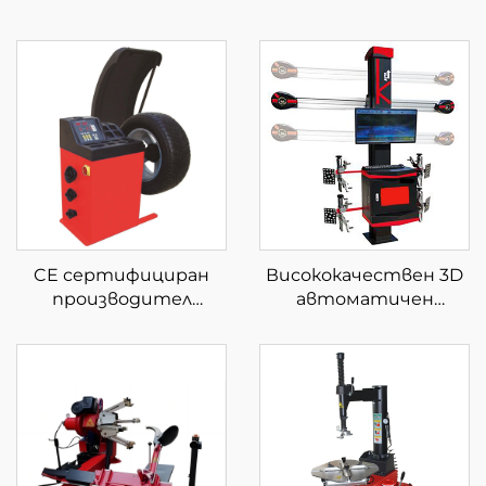
CE сертифициран
Висококачествен 3D
производител
автоматичен
Директно работи с
регулатор на колела
евтин балансьор за
за оборудване за
гуми
центровка на
четирите колела