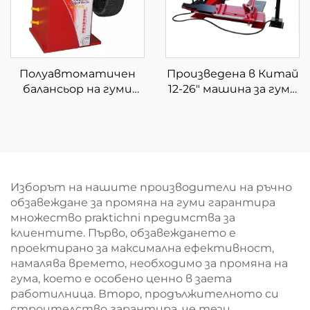
Полуавтоматичен
Произведена в Китай
балансьор на гуми
12-26" машина за гуми
Балансьор на колела с
за камиони машина за
CE сертификат
смяна на гуми за
автосервизи
Изборът на нашите производители на ръчно
обзавеждане за промяна на гуми гарантира
множество praktichni предимства за
клиентите. Първо, обзавеждането е
проектирано за максимална ефективност,
намалява времето, необходимо за промяна на
гума, което е особено ценно в заета
работилница. Второ, продължителното си
строителство гарантира, че тези