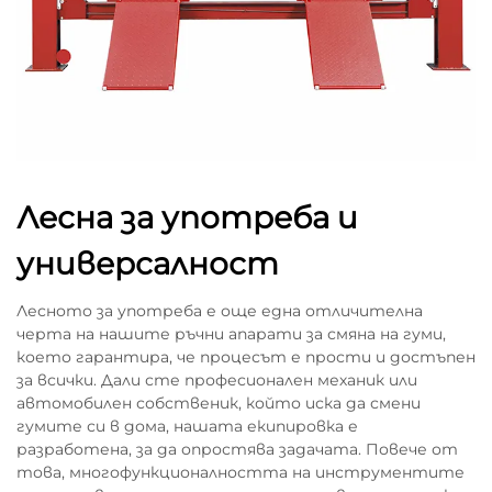
Лесна за употреба и
универсалност
Лесното за употреба е още една отличителна
черта на нашите ръчни апарати за смяна на гуми,
което гарантира, че процесът е прости и достъпен
за всички. Дали сте професионален механик или
автомобилен собственик, който иска да смени
гумите си в дома, нашата екипировка е
разработена, за да опростява задачата. Повече от
това, многофункционалността на инструментите