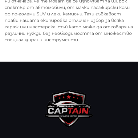
ни означава, че те могат да се използват за широк
спектър от автомобили, от малки пасажирски коли
до по-големи SUV и леки камиони. Тази гъвкавост
прави нашата екипировка отличен избор за всяка
гараж или мастерска, тъй като може да отговаря на
различни нужди без необходимостта от множество
специализирани инструменти.