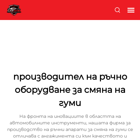
производител на ръчно
оборудване за смяна на
гуми
На фронта на иновациите в областта на
автомобилните инструменти, нашата фирма за
производство на ръчни апарати за смяна на гуми се
отличава с ангажимента си към качеството и