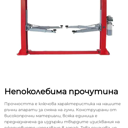
Непоколебима прочутина
Прочността е ключова характеристика на нашите
ръчни апарати за смяна на гуми. Конструирани от
високопрочни материали, всяка единица е
предназначена да издържи твърдите изисквания на
ежедневното използване в гараж. Това означава, че