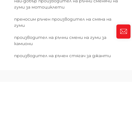
най-добър производител на ръчни сменячи на
гуми за мотоциклети
преносим ръчен производител на смяна на
гуми
производител на ръчни смени на гуми за
камиони
производител на ръчен стягач за джанти