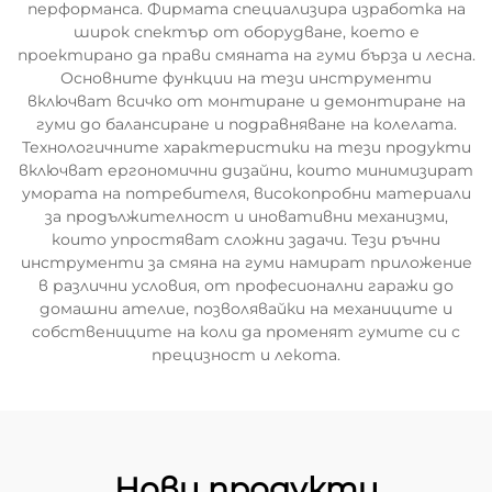
перформанса. Фирмата специализира изработка на
широк спектър от оборудване, което е
проектирано да прави смяната на гуми бърза и лесна.
Основните функции на тези инструменти
включват всичко от монтиране и демонтиране на
гуми до балансиране и подравняване на колелата.
Технологичните характеристики на тези продукти
включват ергономични дизайни, които минимизират
умората на потребителя, високопробни материали
за продължителност и иновативни механизми,
които упростяват сложни задачи. Тези ръчни
инструменти за смяна на гуми намират приложение
в различни условия, от професионални гаражи до
домашни ателие, позволявайки на механиците и
собствениците на коли да променят гумите си с
прецизност и лекота.
Нови продукти