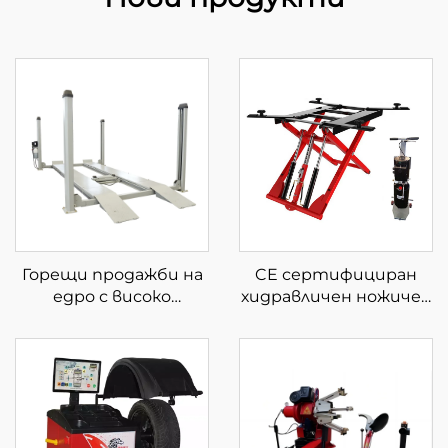
Горещи продажби на
CE сертифициран
едро с високо
хидравличен ножичен
качество на паркинг
повдигач за
асансьор с четири
автомобилен
стълба за продажба
подвижен повдигач
на ниско ниво