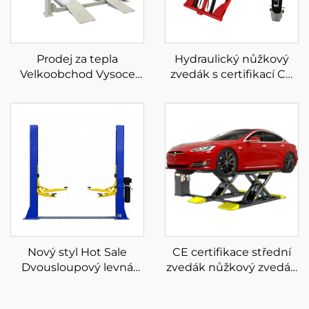
Prodej za tepla
Hydraulický nůžkový
Velkoobchod Vysoce
zvedák s certifikací CE
kvalitní čtyřsloupový
pro pojízdný
parkovací výtah na
nízkoúrovňový zvedák
prodej
do auta
Nový styl Hot Sale
CE certifikace střední
Dvousloupový levná
zvedák nůžkový zvedák
cena Hydraulický
do auta nůžkový zvedák
autozvedák se dvěma
do auta