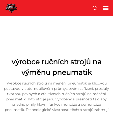
výrobce ručních strojů na
výměnu pneumatik
Výrobce ručních strojů na měnění pneumatik je klíčovou
postavou v automobilovém průmyslovém zařízení, proslulý
tvorbou pevných a efektivních ručních strojů na měnění
pneumatik. Tyto stroje jsou vyrobeny s přesností tak, aby
snadno plnily hlavní funkce montáže a demontáže
pneumatik. Technologické vlastnosti těchto strojů zahrnují