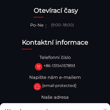
Otevírací časy
Po-Ne
(9:00–18:00)
Kontaktní informace
Telefonní číslo
+86-13154157893
Napište nám e-mailem
[email protected]
Naše adresa
Č.3-333.Zóna B.Blok A.Budova 27 107A.Západní