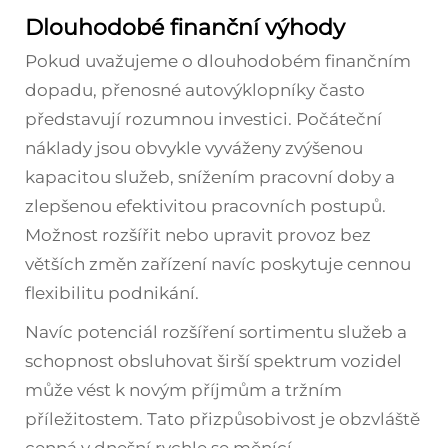
Dlouhodobé finanční výhody
Pokud uvažujeme o dlouhodobém finančním
dopadu, přenosné autovýklopníky často
představují rozumnou investici. Počáteční
náklady jsou obvykle vyváženy zvýšenou
kapacitou služeb, snížením pracovní doby a
zlepšenou efektivitou pracovních postupů.
Možnost rozšířit nebo upravit provoz bez
větších změn zařízení navíc poskytuje cennou
flexibilitu podnikání.
Navíc potenciál rozšíření sortimentu služeb a
schopnost obsluhovat širší spektrum vozidel
může vést k novým příjmům a tržním
příležitostem. Tato přizpůsobivost je obzvláště
cenná v dnešní rychle se měnící