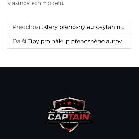
vlastnostech modelu.
Předchozí :
Který přenosný autovýtah nabízí nejlepší poměr cena-výkon a stabilitu?
Další:
Tipy pro nákup přenosného autovýtahu pro nadšence do DIY a dílny