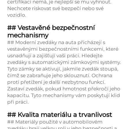
certifikaci nemá, je nejlepší se mu vyhnout.
Nechcete riskovat své bezpečí nebo své
vozidlo.
## Vestavěné bezpečnostní
mechanismy
## Moderní zvedáky na auta přicházejí s
vestavěnými bezpečnostními funkcemi, které
usnadňují a zajišťují vaši práci. Hledejte
zvedáky s automatickými zámkovými systémy.
Tyto zámky se aktivují, jakmile zvedák stoupá,
čímž se zabraňuje jeho sklouznutí. Ochrana
proti přetížení je další nezbytnou funkcí.
Zastaví zvedák, pokud hmotnost překročí jeho
kapacitu. Tyto mechanismy vám poskytují klid
při práci.
## Kvalita materiálu a trvanlivost
## Materiály použité v automobilovém
zvedáku hrají velkou roli v jeho bezpečnosti a