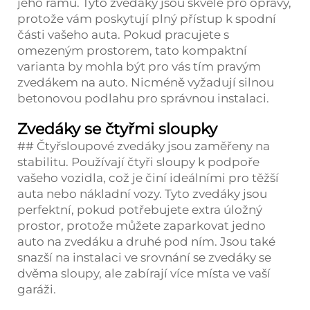
jeho rámu. Tyto zvedáky jsou skvělé pro opravy,
protože vám poskytují plný přístup k spodní
části vašeho auta. Pokud pracujete s
omezeným prostorem, tato kompaktní
varianta by mohla být pro vás tím pravým
zvedákem na auto. Nicméně vyžadují silnou
betonovou podlahu pro správnou instalaci.
Zvedáky se čtyřmi sloupky
## Čtyřsloupové zvedáky jsou zaměřeny na
stabilitu. Používají čtyři sloupy k podpoře
vašeho vozidla, což je činí ideálními pro těžší
auta nebo nákladní vozy. Tyto zvedáky jsou
perfektní, pokud potřebujete extra úložný
prostor, protože můžete zaparkovat jedno
auto na zvedáku a druhé pod ním. Jsou také
snazší na instalaci ve srovnání se zvedáky se
dvěma sloupy, ale zabírají více místa ve vaší
garáži.