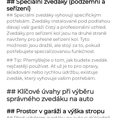
## Speciální zvedáky (podzemní a
seřízení)
## Speciální zvedáky vyhovují specifickým
potřebám. Zvedáky instalované pod podlahou
dávají vaší garáži čistý a profesionální vzhled.
Zvedáky pro seřízení kol jsou na druhé straně
navrženy pro přesné seřízení kol. Tyto
možnosti jsou dražší, ale stojí za to, pokud
potřebujete specializovanou funkčnost.
## Tip: Přemýšlejte o tom, jak budete zvedák
nejčastěji používat. Ať už je to pro opravy,
skladování nebo rychlou údržbu, existuje
zvedák, který vyhovuje vašim potřebám.
## Klíčové úvahy při výběru
správného zvedáku na auto
## Prostor v garáži a výška stropu
## Před výběrem zvedáku na auto si důkladně