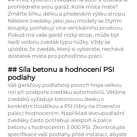
prohlédněte svou garáž. Kolik místa máte?
Změřte šířku, délku a především výšku stropu.
Některé zvedáky, jako jsou modely se čtyřmi
sloupky, potřebují více vertikálního prostoru.
Pokud má vaše garáž nízký strop, může být
lepší volbou zvedák typu nůžky. Vždy se
ujistěte, že zvedák, který si vyberete, nechává
dostatek místa pro pohodlnou práci.
## Síla betonu a hodnocení PSI
podlahy
Váš garážový podlahový povrch hraje velkou
roli při podpoře zvedáku automobilů. Většina
zvedáků vyžaduje betonovou desku s
konkrétní tloušťkou a PSI (libry na čtvereční
palec) hodnocením. Například dvoupodlažní
zvedáky často potřebují alespoň 4 palce
betonu s hodnocením 3 000 PSI. Zkontrolujte
specifikace vaší podlahy před instalací, abyste