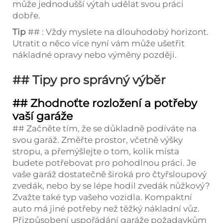
může jednodušší výtah udělat svou práci
dobře.
Tip
## : Vždy myslete na dlouhodobý horizont.
Utratit o něco více nyní vám může ušetřit
nákladné opravy nebo výměny později.
## Tipy pro správný výběr
## Zhodnoťte rozložení a potřeby
vaší garáže
## Začněte tím, že se důkladně podíváte na
svou garáž. Změřte prostor, včetně výšky
stropu, a přemýšlejte o tom, kolik místa
budete potřebovat pro pohodlnou práci. Je
vaše garáž dostatečně široká pro čtyřsloupový
zvedák, nebo by se lépe hodil zvedák nůžkový?
Zvažte také typ vašeho vozidla. Kompaktní
auto má jiné potřeby než těžký nákladní vůz.
Přizpůsobení uspořádání garáže požadavkům