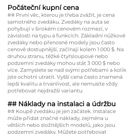
Počáteční kupní cena
## První věc, kterou je třeba zvážit, je cena
samotného zvedáku. Zvedáky na auta se
pohybují v širokém cenovém rozmezí, v
závislosti na typu a funkcích. Základní nůžkové
zvedáky nebo přenosné modely jsou často
cenově dostupnější, začínají kolem 1 000 $. Na
druhou stranu, těžké čtyřsloupové nebo
podzemní zvedáky mohou stát 3 000 $ nebo
více. Zamyslete se nad svými potřebami a kolik
jste ochotni utratit. Vyšší cena často znamená
lepší kvalitu a trvanlivost, ale nemusíte vždy
potřebovat nejdražší variantu.
## Náklady na instalaci a údržbu
## Koupě zvedáku je jen začátek. Instalace
může přidat značné náklady, zejména u
větších nebo složitějších modelů, jako jsou
podzemní zvedáky. Můžete potřebovat