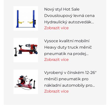
automatické vyvažovačky
Nový styl Hot Sale
kol
Dvousloupový levná cena
Hydraulický autozvedák
Zobrazit více
se dvěma sloupky
Vysoce kvalitní mobilní
Heavy duty truck měnič
pneumatik na prodej
Zobrazit více
pneumatik
Vyrobený v čínském 12-26"
měniči pneumatik pro
nákladní automobily pro
Zobrazit více
autoservisy