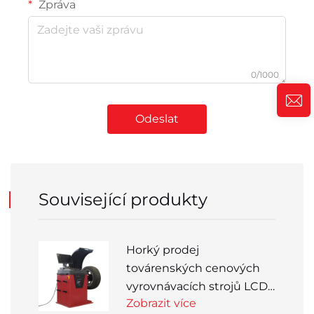
Zpráva
0/1000
Odeslat
Související produkty
Horký prodej
továrenských cenových
vyrovnávacích strojů LCD
Zobrazit více
obrazovka laser a lehké