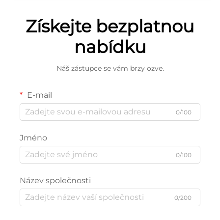
Získejte bezplatnou
nabídku
Náš zástupce se vám brzy ozve.
E-mail
0/100
Jméno
0/100
Název společnosti
0/200