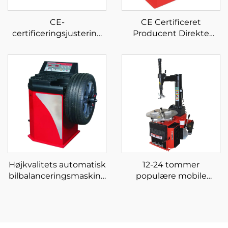
CE-
CE Certificeret
certificeringsjustering
Producent Direkte
Sakseløftbil hydraulisk
Betjener Billig Tire
pumpe billift til
Balancer hjulbalancer
bilservicefabrik
Højkvalitets automatisk
12-24 tommer
bilbalanceringsmaskine
populære mobile
til balancering af dæk
dækskiftere maskine
bildækskifter brugt i
bildækværksted