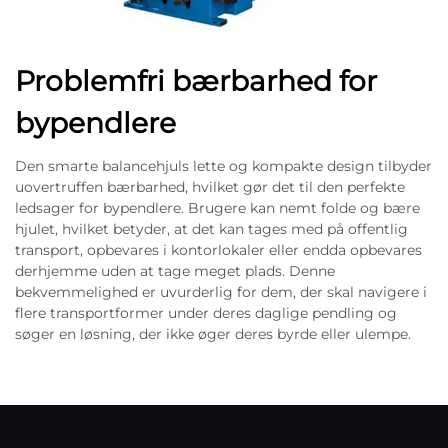
Problemfri bærbarhed for
bypendlere
Den smarte balancehjuls lette og kompakte design tilbyder
uovertruffen bærbarhed, hvilket gør det til den perfekte
ledsager for bypendlere. Brugere kan nemt folde og bære
hjulet, hvilket betyder, at det kan tages med på offentlig
transport, opbevares i kontorlokaler eller endda opbevares
derhjemme uden at tage meget plads. Denne
bekvemmelighed er uvurderlig for dem, der skal navigere i
flere transportformer under deres daglige pendling og
søger en løsning, der ikke øger deres byrde eller ulempe.