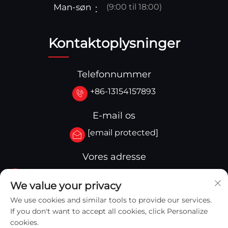
Man-søn
(9:00 til 18:00)
Kontaktoplysninger
Telefonnummer
+86-13154157893
E-mail os
[email protected]
Vores adresse
No.3-333.Zone B.Block A Building 27 107A.West
We value your privacy
Qinghua Street,Yingkou Zone Yingkou,China
We use cookies and similar tools to provide our services.
If you don't want to accept all cookies, click Personalize
cookies.