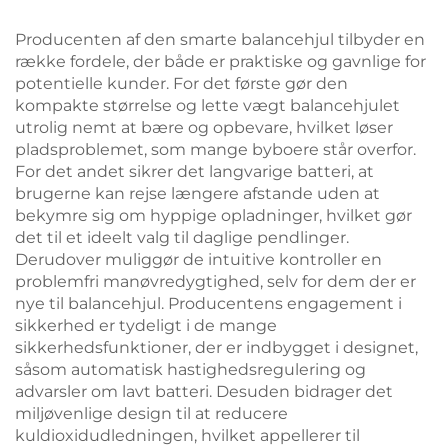
Producenten af den smarte balancehjul tilbyder en
række fordele, der både er praktiske og gavnlige for
potentielle kunder. For det første gør den
kompakte størrelse og lette vægt balancehjulet
utrolig nemt at bære og opbevare, hvilket løser
pladsproblemet, som mange byboere står overfor.
For det andet sikrer det langvarige batteri, at
brugerne kan rejse længere afstande uden at
bekymre sig om hyppige opladninger, hvilket gør
det til et ideelt valg til daglige pendlinger.
Derudover muliggør de intuitive kontroller en
problemfri manøvredygtighed, selv for dem der er
nye til balancehjul. Producentens engagement i
sikkerhed er tydeligt i de mange
sikkerhedsfunktioner, der er indbygget i designet,
såsom automatisk hastighedsregulering og
advarsler om lavt batteri. Desuden bidrager det
miljøvenlige design til at reducere
kuldioxidudledningen, hvilket appellerer til