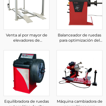
Venta al por mayor de
Balanceador de ruedas
elevadores de
para optimización del
estacionamiento de
balanceo de
cuatro postes de alta
neumáticos de
calidad en oferta
automóviles de 220 V
de alta calidad
Equilibradora de ruedas
Máquina cambiadora de