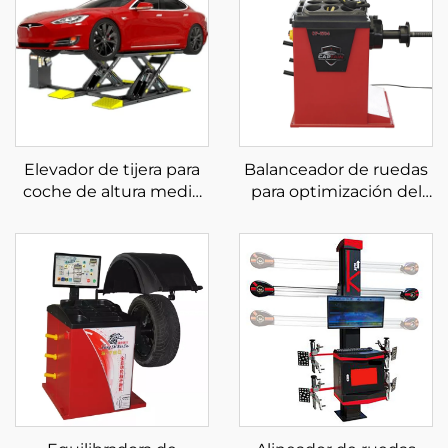
Elevador de tijera para
Balanceador de ruedas
coche de altura media
para optimización del
con certificación CE,
balanceo de
elevador de tijera para
neumáticos de
coche
automóviles de 220 V
de alta calidad