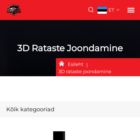
ET
3D Rataste Joondamine
Esileht
3D rataste joondamine
Kõik kategooriad