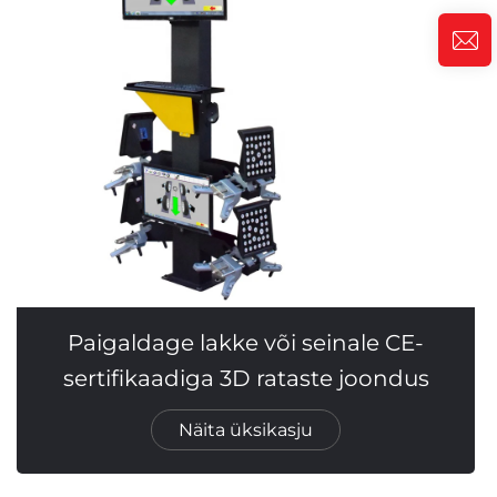
Paigaldage lakke või seinale CE-
sertifikaadiga 3D rataste joondus
Näita üksikasju