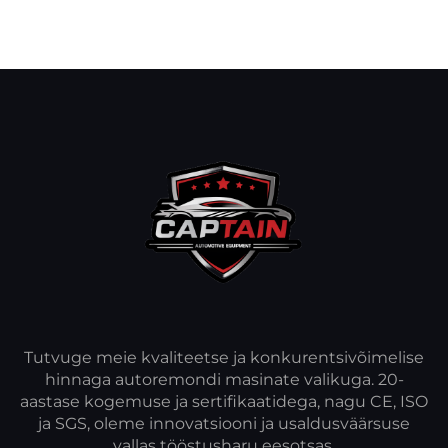
Tutvuge meie kvaliteetse ja konkurentsivõimelise
hinnaga autoremondi masinate valikuga. 20-
aastase kogemuse ja sertifikaatidega, nagu CE, ISO
ja SGS, oleme innovatsiooni ja usaldusväärsuse
vallas tööstusharu eesotsas.