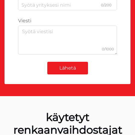
0/200
Viesti
0/1000
Lähetä
käytetyt
renkaanvaihdostajat