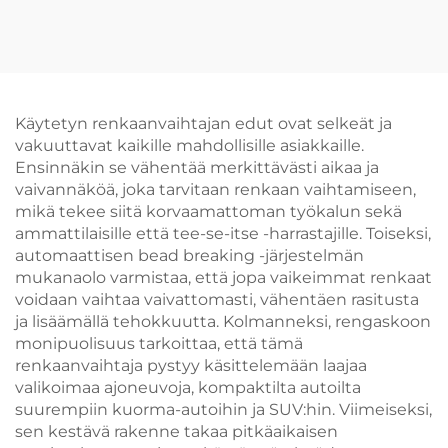
autonvaihtaja 4''-26''
renkaanvaihtajakone
kuorma-auton
auton renkaanvaihtaja,
rengaskone
jota käytetään
autonrengaspajassa
Käytetyn renkaanvaihtajan edut ovat selkeät ja
vakuuttavat kaikille mahdollisille asiakkaille.
Ensinnäkin se vähentää merkittävästi aikaa ja
vaivannäköä, joka tarvitaan renkaan vaihtamiseen,
mikä tekee siitä korvaamattoman työkalun sekä
ammattilaisille että tee-se-itse -harrastajille. Toiseksi,
automaattisen bead breaking -järjestelmän
mukanaolo varmistaa, että jopa vaikeimmat renkaat
voidaan vaihtaa vaivattomasti, vähentäen rasitusta
ja lisäämällä tehokkuutta. Kolmanneksi, rengaskoon
monipuolisuus tarkoittaa, että tämä
renkaanvaihtaja pystyy käsittelemään laajaa
valikoimaa ajoneuvoja, kompaktilta autoilta
suurempiin kuorma-autoihin ja SUV:hin. Viimeiseksi,
sen kestävä rakenne takaa pitkäaikaisen