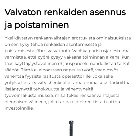
Vaivaton renkaiden asennus
ja poistaminen
Yksi käytetyn renkaanvaihtajan erottuvista ominaisuuksista
on sen kyky tehdä renkaiden asentamisesta ja
poistamisesta lähes vaivatonta. Vankka puristusjärjestelmä
varmistaa, että pyörä pysyy vakaana toiminnan aikana, kun
taas käyttäjäystävällinen ohjauspaneeli mahdollistaa tarkat
säädöt. Tämä ei ainoastaan nopeuta työtä, vaan myös
vähentää fyysistä rasitusta operaattorille. Jokaiselle
yritykselle tai yksityishenkilölle tämä ominaisuus tarkoittaa
lisääntynyttä tehokkuutta ja vähentyneitä
työvoimakustannuksia, mikä tekee renkaanvaihtajasta
olennaisen välineen, joka tarjoaa konkreettista tuottoa
investoinnille.