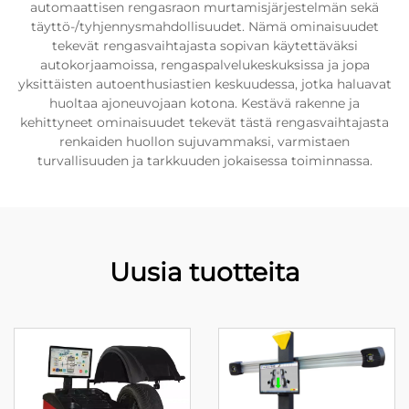
automaattisen rengasraon murtamisjärjestelmän sekä
täyttö-/tyhjennysmahdollisuudet. Nämä ominaisuudet
tekevät rengasvaihtajasta sopivan käytettäväksi
autokorjaamoissa, rengaspalvelukeskuksissa ja jopa
yksittäisten autoenthusiastien keskuudessa, jotka haluavat
huoltaa ajoneuvojaan kotona. Kestävä rakenne ja
kehittyneet ominaisuudet tekevät tästä rengasvaihtajasta
renkaiden huollon sujuvammaksi, varmistaen
turvallisuuden ja tarkkuuden jokaisessa toiminnassa.
Uusia tuotteita