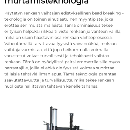
murtamisteknologia
Käytetyn renkaan vaihtajan edistyksellinen bead breaking -
teknologia on toinen ainutlaatuinen myyntipiste, joka
erottaa sen muista malleista. Tämä ominaisuus tekee
erityisen helpoksi rikkoa tiiviste renkaan ja vanteen välillä,
mikä on usein haastavin osa renkaan vaihtoprosessia.
Vähentämällä tarvittavaa fyysistä vaivannäköä, renkaan
vaihtaja varmistaa, että jopa heikommalla voimalla
varustetut voivat turvallisesti ja tehokkaasti vaihtaa
renkaan. Tämä on hyödyllistä paitsi ammattilaisille myös
harrastajille, joilla ei ehkä ole fyysistä voimaa suorittaa
tällaisia tehtäviä ilman apua. Tämä teknologia parantaa
saavutettavuutta ja turvallisuutta, mikä tekee renkaan
huollosta hallittavan tehtävän kenelle tahansa.