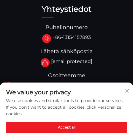
Yhteystiedot
Puhelinnumero
+86-13154157893
Lähetä sähköpostia
[email protected]
Osoitteemme
No.3-333.Zone B.Block A Building 27 107A.West
We value your privacy
Qinghua Street,Yingkou Zone Yingkou,Kiina
We use cookies and similar tools to provide our services.
If you don't want to accept all cookies, click Personalize
cookies.
Accept all
Copyright © 2025 Yingkou Captain Machinery