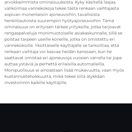
arvokkaimmista ominaisuuksista. Kyky käsitellä laajaa
valikoimaa vannekokoja tekee tästä renkaan vaihtajasta
sopivan monenlaisiin ajoneuvoihin, tavallisista
henkilöautoista suurempiin hyötyajoneuvoihin. Tämä
ominaisuus on erityisen tärkeä yrityksille, jotka tarjoavat
rengaspalveluja monimuotoiselle asiakaskunnalle, sillä se
poistaa tarpeen useille koneille, jotka on omistettu eri
vannekokoille. Yksittäiselle käyttäjälle se tarkoittaa, että
renkaan vaihtaja voi kasvaa heidän kanssaan, kun he
saattavat omistaa eri ajoneuvoja vuosien varrella tai jopa
auttaa ystäviä ja perhettä erilaisilla automalleilla.
Monipuolisuus ei ainoastaan lisää mukavuutta, vaan myös
kustannustehokkuutta, mikä tekee siitä älykkään
investoinnin kaikille käyttäjille.