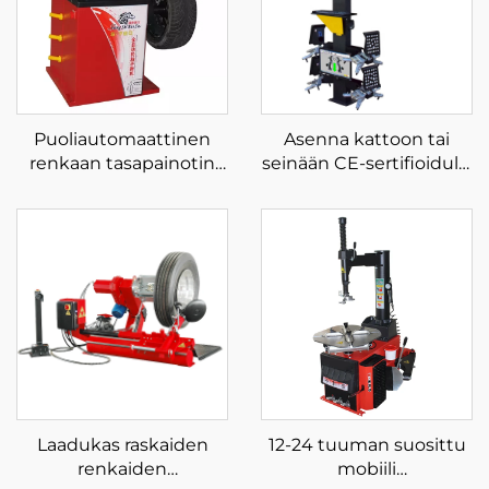
Puoliautomaattinen
Asenna kattoon tai
renkaan tasapainotin
seinään CE-sertifioidulla
CE-sertifioitu
3D-
pyöränsuuntauksella
Laadukas raskaiden
12-24 tuuman suosittu
renkaiden
mobiili