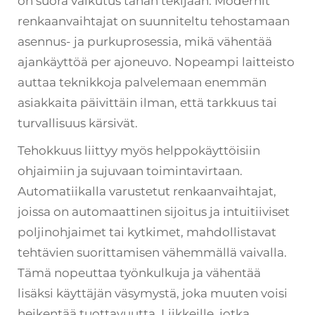
on suora vaikutus tähän tekijään. Modernit
renkaanvaihtajat on suunniteltu tehostamaan
asennus- ja purkuprosessia, mikä vähentää
ajankäyttöä per ajoneuvo. Nopeampi laitteisto
auttaa teknikkoja palvelemaan enemmän
asiakkaita päivittäin ilman, että tarkkuus tai
turvallisuus kärsivät.
Tehokkuus liittyy myös helppokäyttöisiin
ohjaimiin ja sujuvaan toimintavirtaan.
Automatiikalla varustetut renkaanvaihtajat,
joissa on automaattinen sijoitus ja intuitiiviset
poljinohjaimet tai kytkimet, mahdollistavat
tehtävien suorittamisen vähemmällä vaivalla.
Tämä nopeuttaa työnkulkuja ja vähentää
lisäksi käyttäjän väsymystä, joka muuten voisi
heikentää tuottavuutta. Liikkeille, jotka