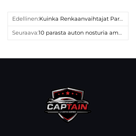
Edellinen:
Kuinka Renkaanvaihtajat Parantavat Ajoneuvojen Huoltoa
Seuraava:
10 parasta auton nosturia ammattimaisille autokorjaamoille