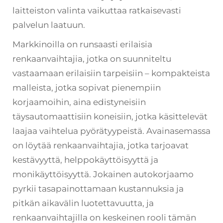
laitteiston valinta vaikuttaa ratkaisevasti
palvelun laatuun.
Markkinoilla on runsaasti erilaisia
renkaanvaihtajia, jotka on suunniteltu
vastaamaan erilaisiin tarpeisiin – kompakteista
malleista, jotka sopivat pienempiin
korjaamoihin, aina edistyneisiin
täysautomaattisiin koneisiin, jotka käsittelevät
laajaa vaihtelua pyörätyypeistä. Avainasemassa
on löytää renkaanvaihtajia, jotka tarjoavat
kestävyyttä, helppokäyttöisyyttä ja
monikäyttöisyyttä. Jokainen autokorjaamo
pyrkii tasapainottamaan kustannuksia ja
pitkän aikavälin luotettavuutta, ja
renkaanvaihtajilla on keskeinen rooli tämän