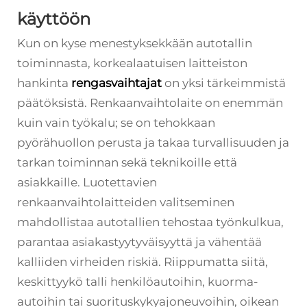
käyttöön
Kun on kyse menestyksekkään autotallin
toiminnasta, korkealaatuisen laitteiston
hankinta
rengasvaihtajat
on yksi tärkeimmistä
päätöksistä. Renkaanvaihtolaite on enemmän
kuin vain työkalu; se on tehokkaan
pyörähuollon perusta ja takaa turvallisuuden ja
tarkan toiminnan sekä teknikoille että
asiakkaille. Luotettavien
renkaanvaihtolaitteiden valitseminen
mahdollistaa autotallien tehostaa työnkulkua,
parantaa asiakastyytyväisyyttä ja vähentää
kalliiden virheiden riskiä. Riippumatta siitä,
keskittyykö talli henkilöautoihin, kuorma-
autoihin tai suorituskykyajoneuvoihin, oikean