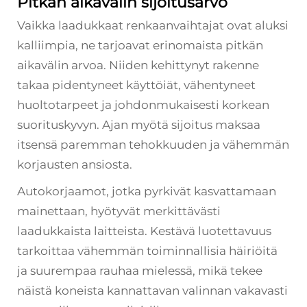
Pitkän aikavälin sijoitusarvo
Vaikka laadukkaat renkaanvaihtajat ovat aluksi
kalliimpia, ne tarjoavat erinomaista pitkän
aikavälin arvoa. Niiden kehittynyt rakenne
takaa pidentyneet käyttöiät, vähentyneet
huoltotarpeet ja johdonmukaisesti korkean
suorituskyvyn. Ajan myötä sijoitus maksaa
itsensä paremman tehokkuuden ja vähemmän
korjausten ansiosta.
Autokorjaamot, jotka pyrkivät kasvattamaan
mainettaan, hyötyvät merkittävästi
laadukkaista laitteista. Kestävä luotettavuus
tarkoittaa vähemmän toiminnallisia häiriöitä
ja suurempaa rauhaa mielessä, mikä tekee
näistä koneista kannattavan valinnan vakavasti