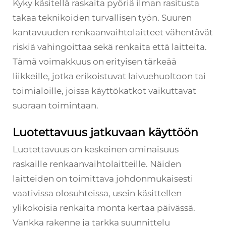
Kyky käsitellä raskaita pyöriä ilman rasitusta
takaa teknikoiden turvallisen työn. Suuren
kantavuuden renkaanvaihtolaitteet vähentävät
riskiä vahingoittaa sekä renkaita että laitteita.
Tämä voimakkuus on erityisen tärkeää
liikkeille, jotka erikoistuvat laivuehuoltoon tai
toimialoille, joissa käyttökatkot vaikuttavat
suoraan toimintaan.
Luotettavuus jatkuvaan käyttöön
Luotettavuus on keskeinen ominaisuus
raskaille renkaanvaihtolaitteille. Näiden
laitteiden on toimittava johdonmukaisesti
vaativissa olosuhteissa, usein käsittellen
ylikokoisia renkaita monta kertaa päivässä.
Vankka rakenne ja tarkka suunnittelu