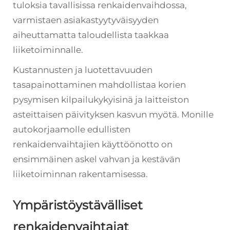
tuloksia tavallisissa renkaidenvaihdossa,
varmistaen asiakastyytyväisyyden
aiheuttamatta taloudellista taakkaa
liiketoiminnalle.
Kustannusten ja luotettavuuden
tasapainottaminen mahdollistaa korien
pysymisen kilpailukykyisinä ja laitteiston
asteittaisen päivityksen kasvun myötä. Monille
autokorjaamolle edullisten
renkaidenvaihtajien käyttöönotto on
ensimmäinen askel vahvan ja kestävän
liiketoiminnan rakentamisessa.
Ympäristöystävälliset
renkaidenvaihtajat