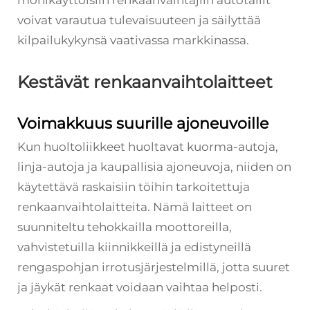
monikäyttöisiin renkaanvaihtajiin autotallit
voivat varautua tulevaisuuteen ja säilyttää
kilpailukykynsä vaativassa markkinassa.
Kestävät renkaanvaihtolaitteet
Voimakkuus suurille ajoneuvoille
Kun huoltoliikkeet huoltavat kuorma-autoja,
linja-autoja ja kaupallisia ajoneuvoja, niiden on
käytettävä raskaisiin töihin tarkoitettuja
renkaanvaihtolaitteita. Nämä laitteet on
suunniteltu tehokkailla moottoreilla,
vahvistetuilla kiinnikkeillä ja edistyneillä
rengaspohjan irrotusjärjestelmillä, jotta suuret
ja jäykät renkaat voidaan vaihtaa helposti.