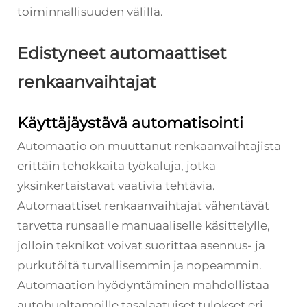
toiminnallisuuden välillä.
Edistyneet automaattiset
renkaanvaihtajat
Käyttäjäystävä automatisointi
Automaatio on muuttanut renkaanvaihtajista
erittäin tehokkaita työkaluja, jotka
yksinkertaistavat vaativia tehtäviä.
Automaattiset renkaanvaihtajat vähentävät
tarvetta runsaalle manuaaliselle käsittelylle,
jolloin teknikot voivat suorittaa asennus- ja
purkutöitä turvallisemmin ja nopeammin.
Automaation hyödyntäminen mahdollistaa
autohuoltamoille tasalaatuiset tulokset eri