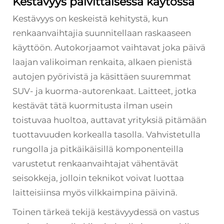
Kestävyys päivittäisessä käytössä
Kestävyys on keskeistä kehitystä, kun
renkaanvaihtajia suunnitellaan raskaaseen
käyttöön. Autokorjaamot vaihtavat joka päivä
laajan valikoiman renkaita, alkaen pienistä
autojen pyörivistä ja käsittäen suuremmat
SUV- ja kuorma-autorenkaat. Laitteet, jotka
kestävät tätä kuormitusta ilman usein
toistuvaa huoltoa, auttavat yrityksiä pitämään
tuottavuuden korkealla tasolla. Vahvistetulla
rungolla ja pitkäikäisillä komponenteilla
varustetut renkaanvaihtajat vähentävät
seisokkeja, jolloin teknikot voivat luottaa
laitteisiinsa myös vilkkaimpina päivinä.
Toinen tärkeä tekijä kestävyydessä on vastus