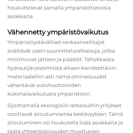
houkuttelevat samalla ympäristötietoisia
asiakkaita.
Vähennetty ympäristövaikutus
Ympäristöystävälliset renkaanvaihtajat
sisältävät usein suunnitteluratkaisuja, jotka
minimoivat jätteen ja päästöt. Tehokkaista
hydraulijärjestelmistä alkaen kierrätettäviin
materiaaleihin asti nämä ominaisuudet
vähentävät autohuoltoloiden
kokonaisvaikutusta ympäristöön.
Sijoittamalla ekologisiin ratkaisuihin yritykset
osoittavat sitoutumisensa kestävyyteen. Tämä
sitoutuminen voi houkutella lisää asiakkaita ja
taata yhteensopivuuden muuttuvien