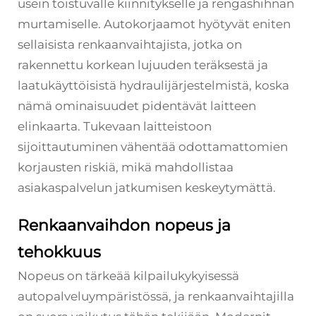
usein toistuvalle kiinnitykselle ja rengashihnan
murtamiselle. Autokorjaamot hyötyvät eniten
sellaisista renkaanvaihtajista, jotka on
rakennettu korkean lujuuden teräksestä ja
laatukäyttöisistä hydraulijärjestelmistä, koska
nämä ominaisuudet pidentävät laitteen
elinkaarta. Tukevaan laitteistoon
sijoittautuminen vähentää odottamattomien
korjausten riskiä, mikä mahdollistaa
asiakaspalvelun jatkumisen keskeytymättä.
Renkaanvaihdon nopeus ja
tehokkuus
Nopeus on tärkeää kilpailukykyisessä
autopalveluympäristössä, ja renkaanvaihtajilla