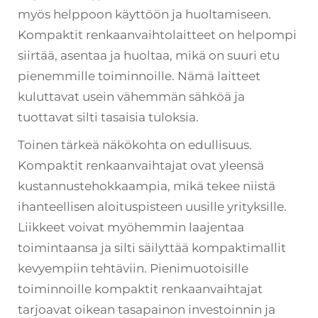
myös helppoon käyttöön ja huoltamiseen.
Kompaktit renkaanvaihtolaitteet on helpompi
siirtää, asentaa ja huoltaa, mikä on suuri etu
pienemmille toiminnoille. Nämä laitteet
kuluttavat usein vähemmän sähköä ja
tuottavat silti tasaisia tuloksia.
Toinen tärkeä näkökohta on edullisuus.
Kompaktit renkaanvaihtajat ovat yleensä
kustannustehokkaampia, mikä tekee niistä
ihanteellisen aloituspisteen uusille yrityksille.
Liikkeet voivat myöhemmin laajentaa
toimintaansa ja silti säilyttää kompaktimallit
kevyempiin tehtäviin. Pienimuotoisille
toiminnoille kompaktit renkaanvaihtajat
tarjoavat oikean tasapainon investoinnin ja