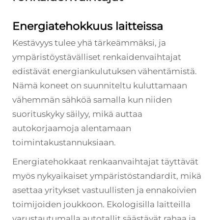
Energiatehokkuus laitteissa
Kestävyys tulee yhä tärkeämmäksi, ja
ympäristöystävälliset renkaidenvaihtajat
edistävät energiankulutuksen vähentämistä.
Nämä koneet on suunniteltu kuluttamaan
vähemmän sähköä samalla kun niiden
suorituskyky säilyy, mikä auttaa
autokorjaamoja alentamaan
toimintakustannuksiaan.
Energiatehokkaat renkaanvaihtajat täyttävät
myös nykyaikaiset ympäristöstandardit, mikä
asettaa yritykset vastuullisten ja ennakoivien
toimijoiden joukkoon. Ekologisilla laitteilla
varustautumalla autotallit säästävät rahaa ja