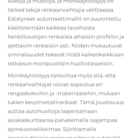
kokoja ja muotoja, ja monikäyttöisyys on
tärkeä tekijä renkaanvaihtajia valittaessa.
Edistyneet automaattimallit on suunniteltu
käsittelemään kaikkea tavallisista
henkilöautojen renkaista alhaisiin profiiliin ja
ajettaviin renkaisiin asti. Niiden mukautuvat
ominaisuudet tekevät niistä kaikenkaikkiaan
ratkaisun monipuolisiin huoltotarpeisiin.
Monikäyttöisyys tarkoittaa myös sitä, että
renkaanvaihtajat voivat sopeutua eri
rengaskokoihin ja -materiaaleihin, mukaan
lukien kevytmetallirenkaat. Tämä joustavuus
auttaa autohuoltoja laajentamaan
asiakaskuntaansa palvelemalla laajempaa
ajoneuvovalikoimaa. Sijoittamalla