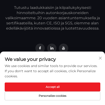
Tutustu laadukkaisiin ja kilpailukykyisesti
hinnoiteltuihin autonkorjauskoneiden
valikoimaamme. 20 vuoden asiantuntemuksella ja
sertifikaateilla, kuten CE, ISO ja SGS, olemme alan
edelläkävijöitä innovaatioissa ja luotettavuudessa.
We value your privacy
Pikalinkit
We use cookies and similar tools to provide our services.
If you don't want to accept all cookies, click Personalize
cookies.
Tuotteet
Accept all
Tietoa meistä
Personalize cookies
Ota Yhteyttä