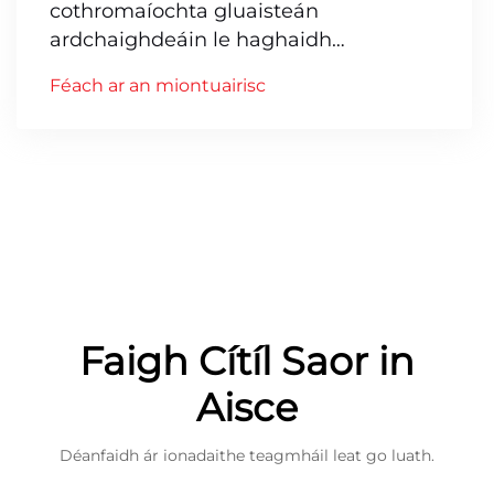
cothromaíochta gluaisteán
ardchaighdeáin le haghaidh
cothromú boinn
Féach ar an miontuairisc
Faigh Cítíl Saor in
Aisce
Déanfaidh ár ionadaithe teagmháil leat go luath.