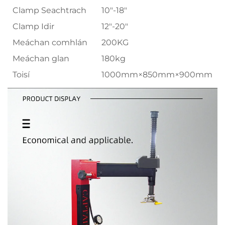
Clamp Seachtrach
10"-18"
Clamp Idir
12"-20"
Meáchan comhlán
200KG
Meáchan glan
180kg
Toisí
1000mm×850mm×900mm