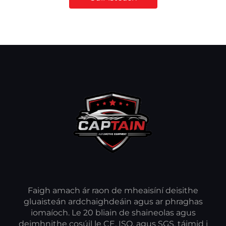
Faigh amach ár raon de mheaisíní deisithe
gluaisteán ardchaighdeáin agus ar phraghas
iomaíoch. Le 20 bliain de shaineolas agus
deimhnithe cosúil le CE, ISO, agus SGS, táimid i