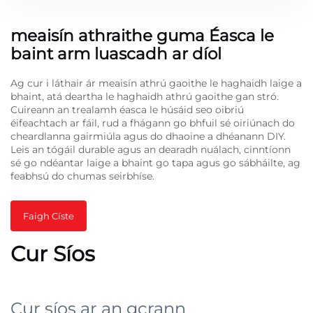
meaisín athraithe guma Éasca le
baint arm luascadh ar díol
Ag cur i láthair ár meaisín athrú gaoithe le haghaidh laige a
bhaint, atá deartha le haghaidh athrú gaoithe gan stró.
Cuireann an trealamh éasca le húsáid seo oibriú
éifeachtach ar fáil, rud a fhágann go bhfuil sé oiriúnach do
cheardlanna gairmiúla agus do dhaoine a dhéanann DIY.
Leis an tógáil durable agus an dearadh nuálach, cinntíonn
sé go ndéantar laige a bhaint go tapa agus go sábháilte, ag
feabhsú do chumas seirbhíse.
Faigh Císte
Cur Síos
Cur síos ar an gcrann