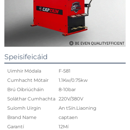
Speisifeicáid
Uimhir Módala
F-581
Cumhacht Mótair
1.1Kw/0.75kw
Brú Oibriúcháin
8-10bar
Soláthar Cumhachta
220V/380V
Suíomh Uirgin
An tSín.Liaoning
Brand Name
captaen
Garantí
12Mí