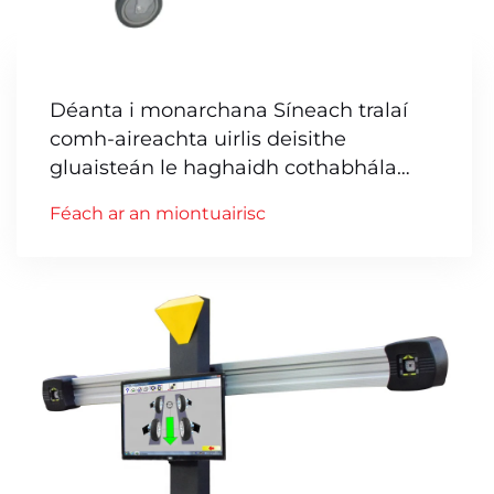
Déanta i monarchana Síneach tralaí
comh-aireachta uirlis deisithe
gluaisteán le haghaidh cothabhála
feithiclí
Féach ar an miontuairisc