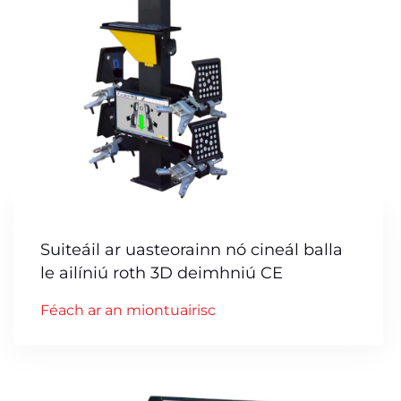
Suiteáil ar uasteorainn nó cineál balla
le ailíniú roth 3D deimhniú CE
Féach ar an miontuairisc