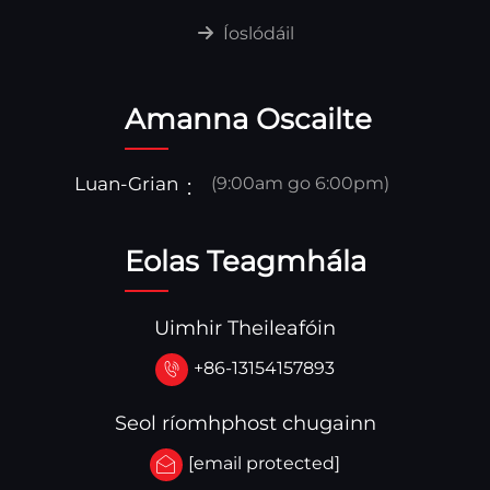
Íoslódáil
Amanna Oscailte
Luan-Grian
(9:00am go 6:00pm)
Eolas Teagmhála
Uimhir Theileafóin
+86-13154157893
Seol ríomhphost chugainn
[email protected]