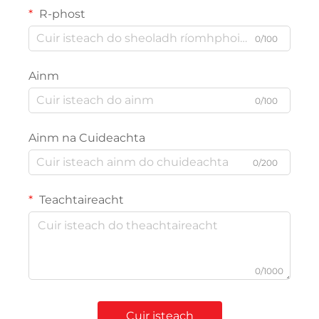
R-phost
0/100
Ainm
0/100
Ainm na Cuideachta
0/200
Teachtaireacht
0/1000
Cuir isteach