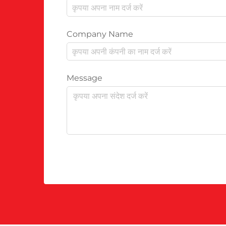
Company Name
Message