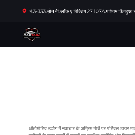
नं.3-333.ज़ोन बी.ब्लॉक ए बिल्डिंग 27 107A.पश्चिम किंगहुआ स
ऑटोमोटिव उद्योग में नवाचार के अग्रिम मोर्चे पर पोर्टेबल टायर