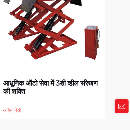
टायर
करते
अधिक द
आधुनिक ऑटो सेवा में 3डी व्हील संरेखण
की शक्ति
अधिक देखें