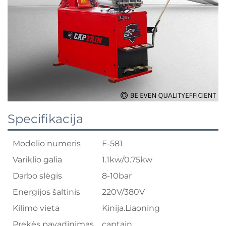
Specifikacija
Modelio numeris
F-581
Variklio galia
1.1kw/0.75kw
Darbo slėgis
8-10bar
Energijos šaltinis
220V/380V
Kilimo vieta
Kinija.Liaoning
Prekės pavadinimas
captain