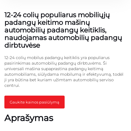
12-24 colių populiarus mobiliųjų
padangų keitimo mašinų
automobilių padangų keitiklis,
naudojamas automobilių padangų
dirbtuvėse
12-24 colių mobilus padangų keitiklis yra populiarus
pasirinkimas automobilių padangų dirbtuvėms. Ši
universali mašina supaprastina padangų keitimą
automobiliams, siūlydama mobilumą ir efektyvumą, todėl
ji yra būtina bet kuriam užimtam automobilių serviso
centrui.
Gaukite kainos pasiūlymą
Aprašymas