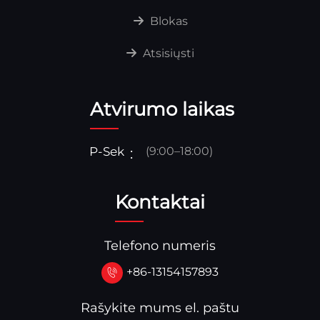
Blokas
Atsisiųsti
Atvirumo laikas
P-Sek
(9:00–18:00)
Kontaktai
Telefono numeris
+86-13154157893
Rašykite mums el. paštu