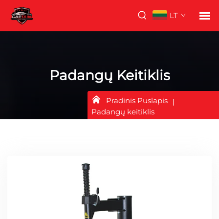
LT
Padangų Keitiklis
Pradinis Puslapis
Padangų keitiklis