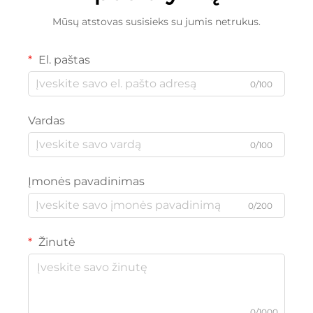
Mūsų atstovas susisieks su jumis netrukus.
El. paštas
0/100
Vardas
0/100
Įmonės pavadinimas
0/200
Žinutė
0/1000