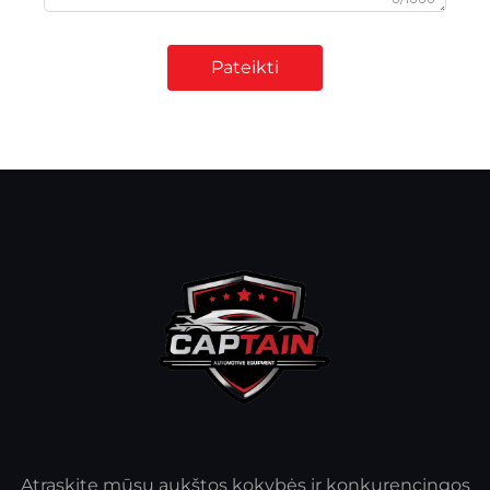
Pateikti
Atraskite mūsų aukštos kokybės ir konkurencingos