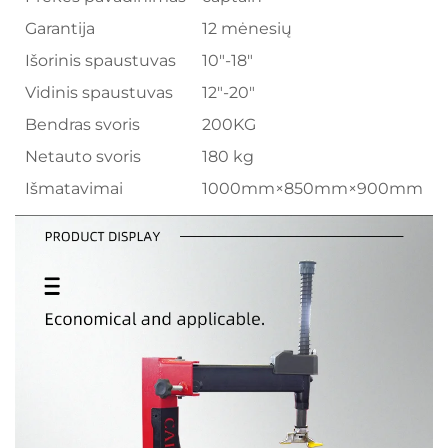
Garantija
12 mėnesių
Išorinis spaustuvas
10"-18"
Vidinis spaustuvas
12"-20"
Bendras svoris
200KG
Netauto svoris
180 kg
Išmatavimai
1000mm×850mm×900mm