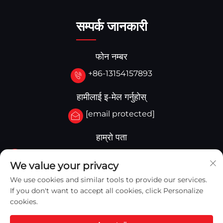
सम्पर्क जानकारी
फोन नम्बर
+86-13154157893
हामीलाई इ-मेल गर्नुहोस्
[email protected]
हाम्रो पता
नं.3-333.जोन बी.ब्लक ए भवन 27 107A.पश्चिम किङहुआ सडक,
We value your privacy
यिङ्काउ जोन यिङ्काउ, चीन
We use cookies and similar tools to provide our services.
If you don't want to accept all cookies, click Personalize
cookies.