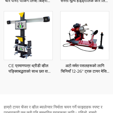
चार पोस्ट पार्किंग लिफ्ट बिक्रीको
सस्तो मूल्य हाइड्रोलिक कार लिफ्ट
लागि
दुई पोस्ट लिफ्ट
CE प्रमाणपत्र थ्रीडी व्हील
अटो मर्मत पसलहरूको लागि
पङ्क्तिबद्धताको साथ छत वा
चिनियाँ 12-26" ट्रक टायर मेसिन
पर्खाल प्रकारमा स्थापना गर्नुहोस्
टायर चेन्जरमा बनेको
हाम्रो टायर चेंजर र व्हील ब्यालेन्सर निर्माता चयन गर्ने फाइदाहरू स्पष्ट र
प्रभावकारी छन् कुनै पनि सम्भावित ग्राहकका लागि। पहिलो, हाम्रो