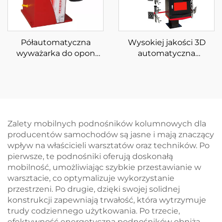
Półautomatyczna
Wysokiej jakości 3D
wyważarka do opon
automatyczna
Wyważarka do kół z
geometria kół do
certyfikatem CE
czterech urządzeń do
geometrii kół
Zalety mobilnych podnośników kolumnowych dla
producentów samochodów są jasne i mają znaczący
wpływ na właścicieli warsztatów oraz techników. Po
pierwsze, te podnośniki oferują doskonałą
mobilność, umożliwiając szybkie przestawianie w
warsztacie, co optymalizuje wykorzystanie
przestrzeni. Po drugie, dzięki swojej solidnej
konstrukcji zapewniają trwałość, która wytrzymuje
trudy codziennego użytkowania. Po trzecie,
efektywność energetyczna podnośników obniża