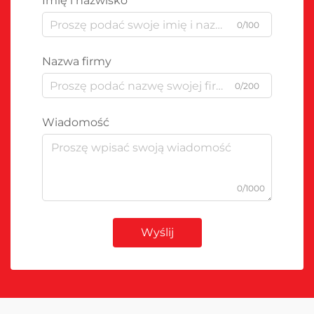
Imię i nazwisko
0/100
Nazwa firmy
0/200
Wiadomość
0/1000
Wyślij