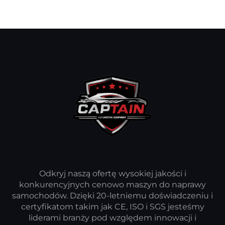
Odkryj naszą ofertę wysokiej jakości i
konkurencyjnych cenowo maszyn do naprawy
samochodów. Dzięki 20-letniemu doświadczeniu i
certyfikatom takim jak CE, ISO i SGS jesteśmy
liderami branży pod względem innowacji i