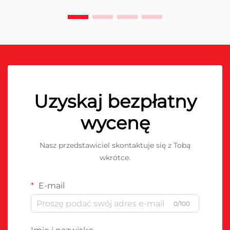
Uzyskaj bezpłatny
wycenę
Nasz przedstawiciel skontaktuje się z Tobą
wkrótce.
E-mail
0/100