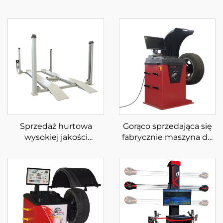
Sprzedaż hurtowa
Gorąco sprzedająca się
wysokiej jakości
fabrycznie maszyna do
podnośnika
wyrównywania kół z
parkingowego z
ekranem LCD, laserem i
czterema słupkami
światłem,
automatyczna
wyważarka do kół