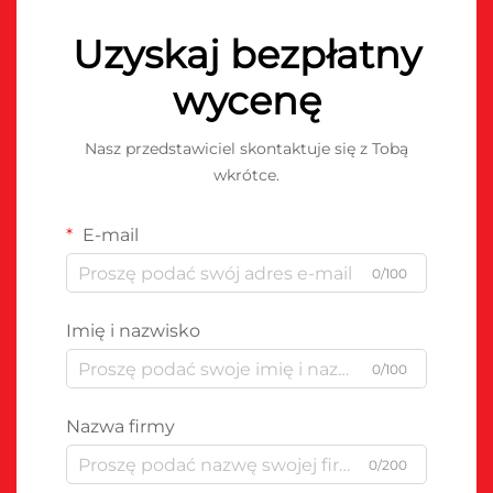
Uzyskaj bezpłatny
wycenę
Nasz przedstawiciel skontaktuje się z Tobą
wkrótce.
E-mail
0/100
Imię i nazwisko
0/100
Nazwa firmy
0/200