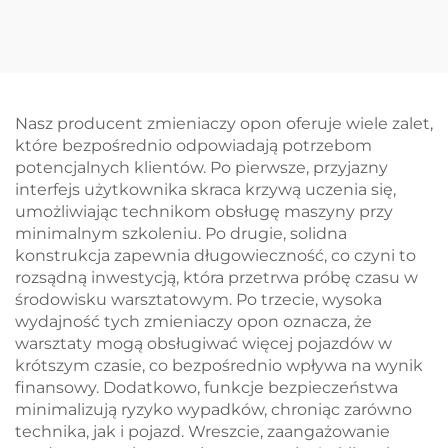
montażu opon
montażownica opon
ciężarowych 12-26" dla
samochodowych 4''-26''
warsztatów
maszyna do opon
samochodowych
ciężarowych
Nasz producent zmieniaczy opon oferuje wiele zalet,
które bezpośrednio odpowiadają potrzebom
potencjalnych klientów. Po pierwsze, przyjazny
interfejs użytkownika skraca krzywą uczenia się,
umożliwiając technikom obsługę maszyny przy
minimalnym szkoleniu. Po drugie, solidna
konstrukcja zapewnia długowieczność, co czyni to
rozsądną inwestycją, która przetrwa próbę czasu w
środowisku warsztatowym. Po trzecie, wysoka
wydajność tych zmieniaczy opon oznacza, że
warsztaty mogą obsługiwać więcej pojazdów w
krótszym czasie, co bezpośrednio wpływa na wynik
finansowy. Dodatkowo, funkcje bezpieczeństwa
minimalizują ryzyko wypadków, chroniąc zarówno
technika, jak i pojazd. Wreszcie, zaangażowanie