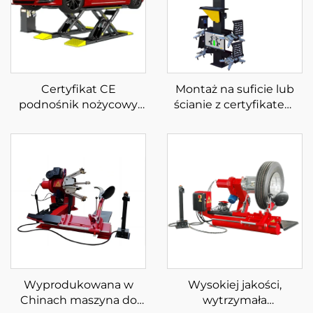
Certyfikat CE
Montaż na suficie lub
podnośnik nożycowy
ścianie z certyfikatem
średni wzrost
CE, 3D regulacja kół
podnośnik nożycowy
do samochodu
Wyprodukowana w
Wysokiej jakości,
Chinach maszyna do
wytrzymała