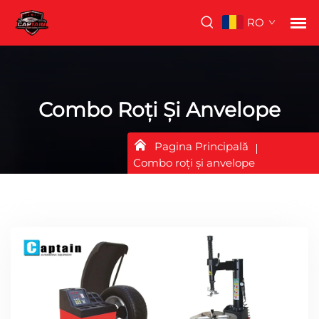
RO
Combo Roți Și Anvelope
Pagina Principală
Combo roți și anvelope