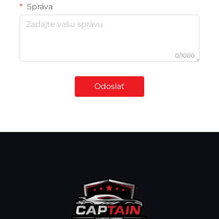
Správa
0/1000
Odoslať