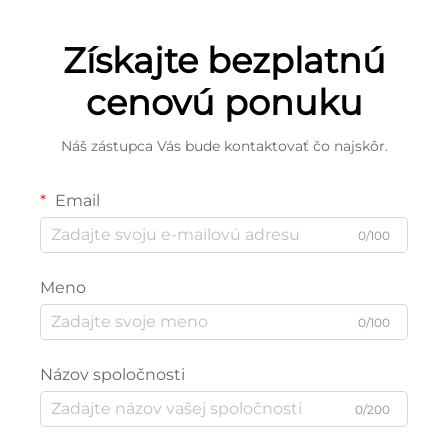
Získajte bezplatnú
cenovú ponuku
Náš zástupca Vás bude kontaktovať čo najskôr.
Email
0/100
Meno
0/100
Názov spoločnosti
0/200