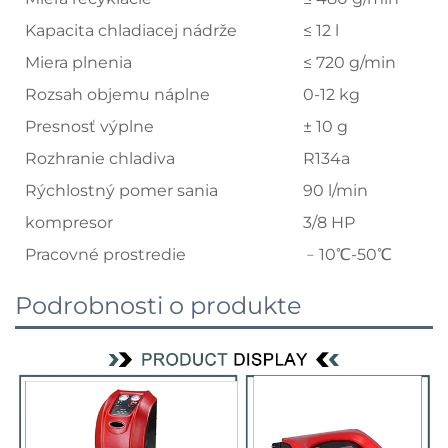
Kapacita chladiacej nádrže
≤ 12 l
Miera plnenia
≤ 720 g/min
Rozsah objemu náplne
0-12 kg
Presnosť výplne
± 10 g
Rozhranie chladiva
R134a
Rýchlostný pomer sania
90 l/min
kompresor
3/8 HP
Pracovné prostredie
﹣10℃-50℃
Podrobnosti o produkte