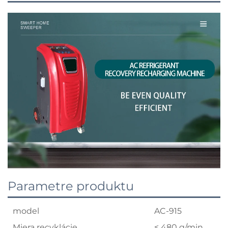
Parametre produktu
model
AC-915
Miera recyklácie
≤ 480 g/min