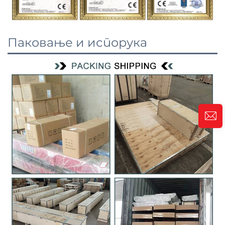
Паковање и испорука