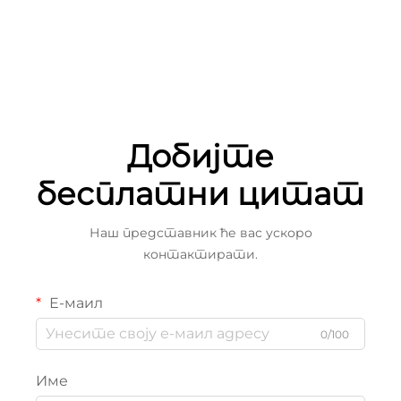
Добијте
бесплатни цитат
Наш представник ће вас ускоро
контактирати.
Е-маил
0/100
Име