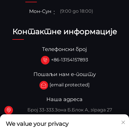
Мон-Сун
(9:00 до 18:00)
Контактне информације
Телефонски број
+86-13154157893
Пошаљи нам е-пошту
[email protected]
Наша адреса
Број 33-333.Зона Б.Блок А, зграда 27
107А.Западна улица Цингхуа, Зона Јингку,
We value your privacy
Кина