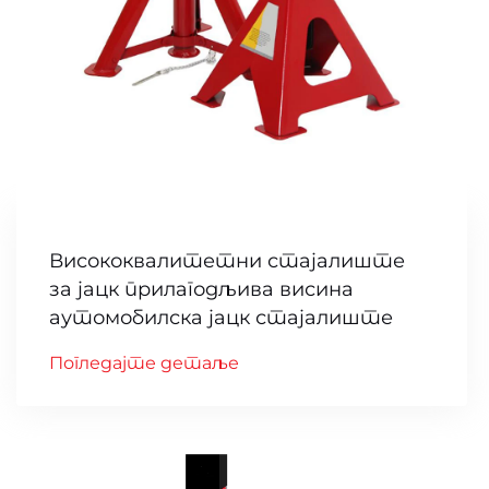
Висококвалитетни стајалиште
за јацк прилагодљива висина
аутомобилска јацк стајалиште
Погледајте детаље