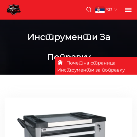
SR
Инструменти За
Поправку
Почетна страница
Инструменти за поправку