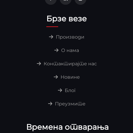
Брзе везе
Производи
О нама
Контактирајте нас
Новине
Блог
Преузмите
Времена отварања