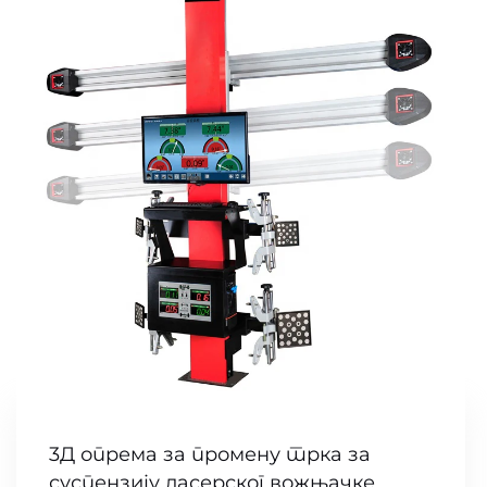
3Д опрема за промену трка за
суспензију ласерског вожњачке