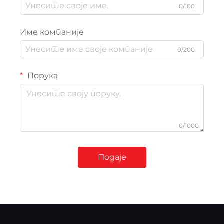
0/100
Име компаније
0/200
Порука
0/1000
Подаје