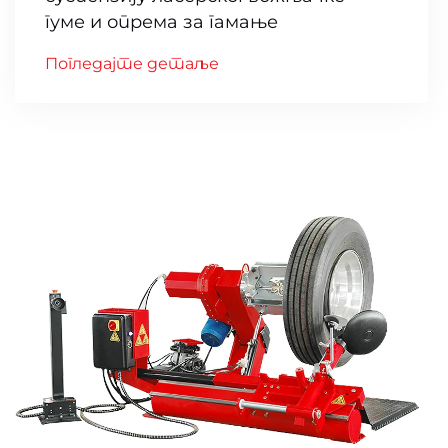
гуме и опрема за гамање
Погледајте детаље