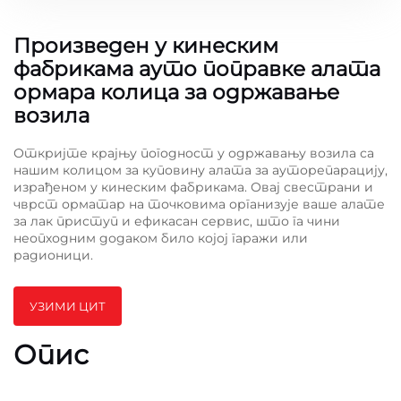
Произведен у кинеским
фабрикама ауто поправке алата
ормара колица за одржавање
возила
Откријте крајњу погодност у одржавању возила са
нашим колицом за куповину алата за ауторепарацију,
израђеном у кинеским фабрикама. Овај свестрани и
чврст орматар на точковима организује ваше алате
за лак приступ и ефикасан сервис, што га чини
неопходним додаком било којој гаражи или
радионици.
УЗИМИ ЦИТ
Опис