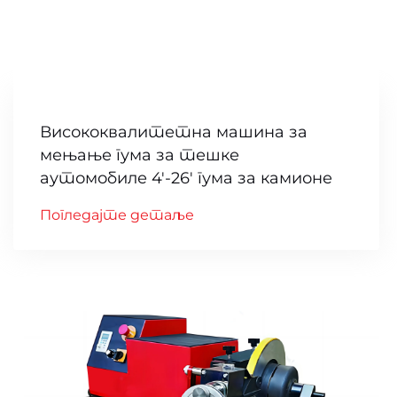
Висококвалитетна машина за
мењање гума за тешке
аутомобиле 4'-26' гума за камионе
Погледајте детаље