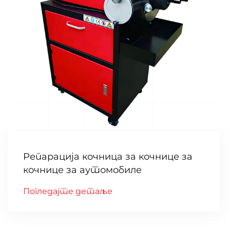
Репарација кочница за кочнице за
кочнице за аутомобиле
Погледајте детаље