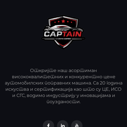
Откријте наш асортиман
висококвалитетних и конкурентно цене
аутомобилских поправних машина. Са 20 година
искуства и сертификација као што су ЦЕ, ИСО
и СГС, водимо индустрију у иновацијама и
поузданости.