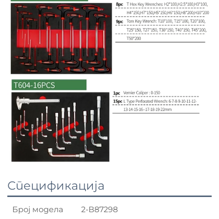
Спецификација
Број модела
2-В87298