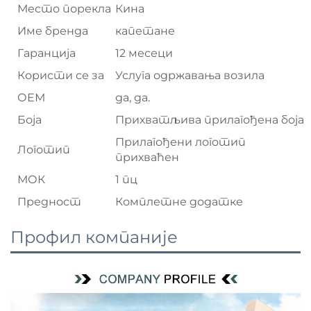
Место порекла
Кина
Име бренда
капетане
Гаранција
12 месеци
Користи се за
Услуга одржавања возила
ОЕМ
да, да.
Боја
Прихватљива прилагођена боја
Прилагођени логотип
Логотип
прихваћен
МОК
1 пц
Предност
Комплетне додатке
Профил компаније