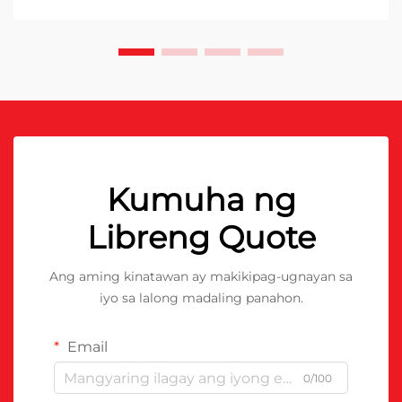
Kumuha ng
Libreng Quote
Ang aming kinatawan ay makikipag-ugnayan sa
iyo sa lalong madaling panahon.
Email
0/100