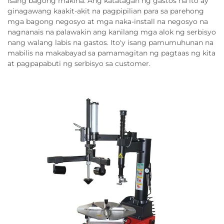
isang bagong makina. Ang katatagan ng gastos na ito ay
ginagawang kaakit-akit na pagpipilian para sa parehong
mga bagong negosyo at mga naka-install na negosyo na
nagnanais na palawakin ang kanilang mga alok ng serbisyo
nang walang labis na gastos. Ito'y isang pamumuhunan na
mabilis na makabayad sa pamamagitan ng pagtaas ng kita
at pagpapabuti ng serbisyo sa customer.