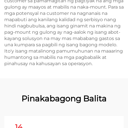
customer sa pamamagitan ng pagtiyak na ang mga
gulong ay maayos at mabilis na naka-mount. Para sa
mga potensyal na customer na nagnanais na
mapabuti ang kanilang kalidad ng serbisyo nang
hindi nagbubulsa, ang isang ginamit na makina ng
pag-mount ng gulong ay nag-aalok ng isang abot-
kayang solusyon na may mas mababang gastos sa
una kumpara sa pagbili ng isang bagong modelo.
Ito'y isang matalinong pamumuhunan na maaaring
humantong sa mabilis na mga pagbabalik at
pinahusay na kahusayan sa operasyon.
Pinakabagong Balita
14