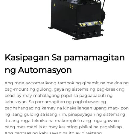
Kasipagan Sa pamamagitan
ng Automasyon
Ang mga awtomatikong tampok ng ginamit na makina ng
pag-mount ng gulong, gaya ng sistema ng pag-break ng
bead, ay may mahalagang papel sa pagpapabuti ng
kahusayan. Sa pamamagitan ng pagbabawas ng
paghahangad ng kamay na kinakailangan upang mag-ipon
ng isang gulong sa isang rim, pinapayagan ng sistemang
ito ang mga tekniko na makumpleto ang mga gawain
nang mas mabilis at may kaunting pisikal na pagsisikap.
Ang pagtaas ng kahusayan na ito ay direktang