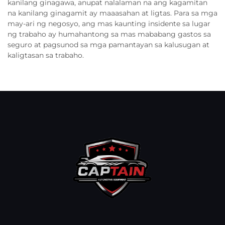
kanilang ginagawa, anupat nalalaman na ang kagamitan
na kanilang ginagamit ay maaasahan at ligtas. Para sa mga
may-ari ng negosyo, ang mas kaunting insidente sa lugar
ng trabaho ay humahantong sa mas mababang gastos sa
seguro at pagsunod sa mga pamantayan sa kalusugan at
kaligtasan sa trabaho.