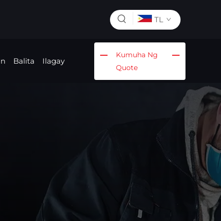
TL
Kumuha Ng
in
Balita
Ilagay
Quote