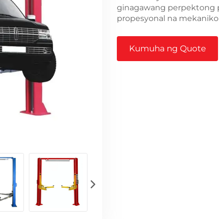
ginagawang perpektong p
propesyonal na mekaniko 
Kumuha ng Quote