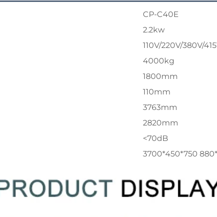
CP-C40E
2.2kw
110V/220V/380V/415
4000kg
1800mm
110mm
3763mm
2820mm
<70dB
3700*450*750 880