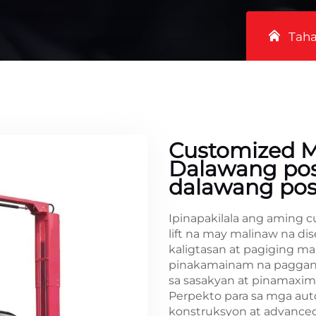
Tah
Customized M
Dalawang post 
dalawang post
Ipinapakilala ang aming 
lift na may malinaw na dis
kaligtasan at pagiging maa
pinakamainam na paggana
sa sasakyan at pinamaxim
Perpekto para sa mga aut
konstruksyon at advanced