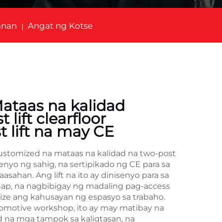
anan
Angat ng Kotse
ataas na kalidad
lift clearfloor
 lift na may CE
customized na mataas na kalidad na two-post
enyo ng sahig, na sertipikado ng CE para sa
asahan. Ang lift na ito ay dinisenyo para sa
p, na nagbibigay ng madaling pag-access
ize ang kahusayan ng espasyo sa trabaho.
omotive workshop, ito ay may matibay na
 na mga tampok sa kaligtasan, na