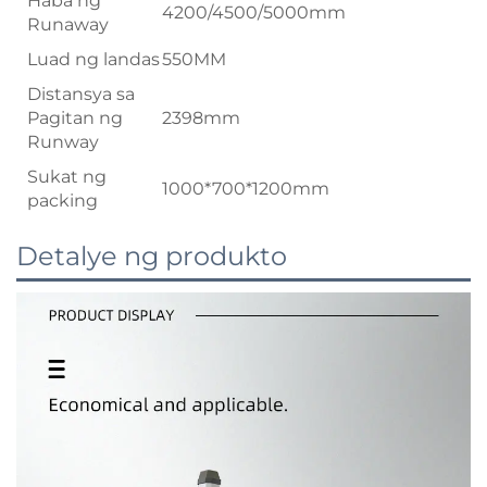
Haba ng
4200/4500/5000mm
Runaway
Luad ng landas
550MM
Distansya sa
Pagitan ng
2398mm
Runway
Sukat ng
1000*700*1200mm
packing
Detalye ng produkto