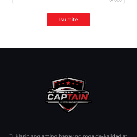
0/1000
Isumite
Tuklasin ang aming hanay ng mga de-kalidad at