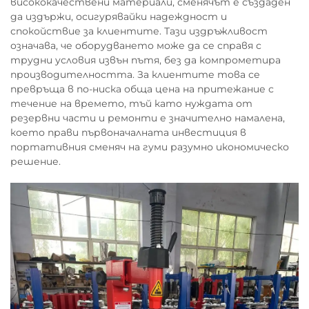
висококачествени материали, сменячът е създаден
да издържи, осигурявайки надеждност и
спокойствие за клиентите. Тази издръжливост
означава, че оборудването може да се справя с
трудни условия извън пътя, без да компрометира
производителността. За клиентите това се
превръща в по-ниска обща цена на притежание с
течение на времето, тъй като нуждата от
резервни части и ремонти е значително намалена,
което прави първоначалната инвестиция в
портативния сменяч на гуми разумно икономическо
решение.