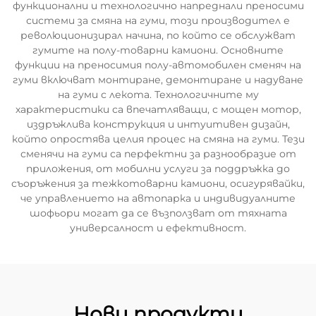
функционални и технологично напреднали преносими
системи за смяна на гуми, този производител е
революционизирал начина, по който се обслужват
гумите на полу-товарни камиони. Основните
функции на преносимия полу-автомобилен сменяч на
гуми включват монтиране, демонтиране и надуване
на гуми с лекота. Технологичните му
характеристики са впечатляващи, с мощен мотор,
издръжлива конструкция и интуитивен дизайн,
който опростява целия процес на смяна на гуми. Тези
сменячи на гуми са перфектни за разнообразие от
приложения, от мобилни услуги за поддръжка до
съоръжения за тежкотоварни камиони, осигурявайки,
че управлението на автопарка и индивидуалните
шофьори могат да се възползват от тяхната
универсалност и ефективност.
Нови продукти