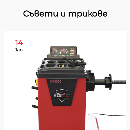
Съвети и трикове
14
Jan