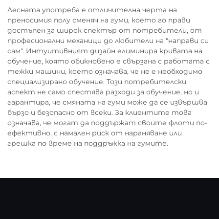
Лесната употреба е отличителна черта на
преносимия полу сменяч на гуми, което го прави
достъпен за широк спектър от потребители, от
професионални механици до любители на "направи си
сам". Интуитивният дизайн елиминира кривата на
обучение, която обикновено е свързана с работата с
тежки машини, което означава, че не е необходимо
специализирано обучение. Този потребителски
аспект не само спестява разходи за обучение, но и
гарантира, че смяната на гуми може да се извършва
бързо и безопасно от всеки. За клиентите това
означава, че могат да поддържат своите флоти по-
ефективно, с намален риск от нараняване или
грешка по време на поддръжка на гумите.