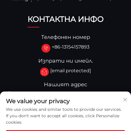
КОНТАКТНА ИНФО
Телефонен номер
+86-13154157893
Изпрати ни имейл.
[email protected]
Нашият адрес
No.3-333.Zone B.Block A Building 27 107A.West
We value your privacy
Qinghua Street,Yingkou Zone Yingkou,China
We use cookies and similar tools to provide our services.
If you don't want to accept all cookies, click Personalize
cookies.