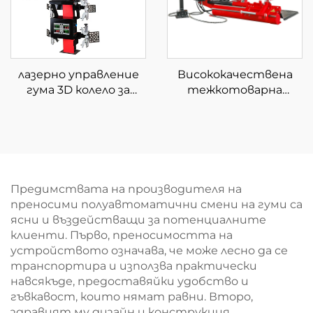
лазерно управление
Висококачествена
гума 3D колело за
тежкотоварна
смяна на окачване и
машина за смяна на
габаритно
автомобилни гуми
оборудване за
4''-26'' машина за гуми
подравняване
за камиони
Предимствата на производителя на
преносими полуавтоматични смени на гуми са
ясни и въздействащи за потенциалните
клиенти. Първо, преносимостта на
устройството означава, че може лесно да се
транспортира и използва практически
навсякъде, предоставяйки удобство и
гъвкавост, които нямат равни. Второ,
здравият му дизайн и конструкция