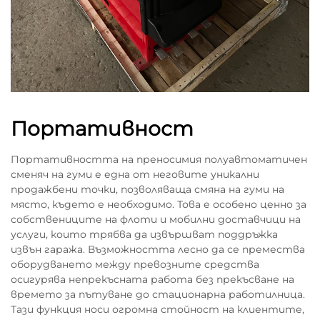
Портативност
Портативността на преносимия полуавтоматичен
сменяч на гуми е една от неговите уникални
продажбени точки, позволяваща смяна на гуми на
място, където е необходимо. Това е особено ценно за
собствениците на флоти и мобилни доставчици на
услуги, които трябва да извършват поддръжка
извън гаража. Възможността лесно да се премества
оборудването между превозните средства
осигурява непрекъсната работа без прекъсване на
времето за пътуване до стационарна работилница.
Тази функция носи огромна стойност на клиентите,