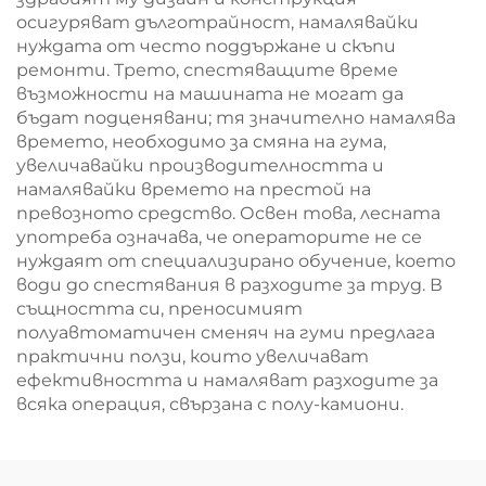
осигуряват дълготрайност, намалявайки
нуждата от често поддържане и скъпи
ремонти. Трето, спестяващите време
възможности на машината не могат да
бъдат подценявани; тя значително намалява
времето, необходимо за смяна на гума,
увеличавайки производителността и
намалявайки времето на престой на
превозното средство. Освен това, лесната
употреба означава, че операторите не се
нуждаят от специализирано обучение, което
води до спестявания в разходите за труд. В
същността си, преносимият
полуавтоматичен сменяч на гуми предлага
практични ползи, които увеличават
ефективността и намаляват разходите за
всяка операция, свързана с полу-камиони.