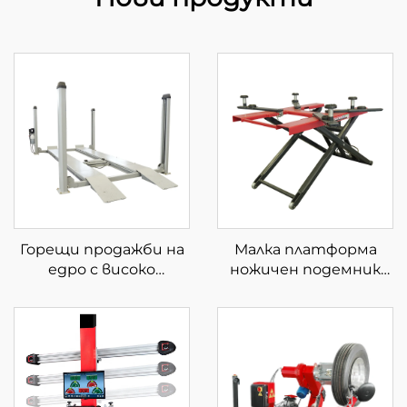
Горещи продажби на
Малка платформа
едро с високо
ножичен подемник
качество на паркинг
автомобилен
асансьор с четири
ножичен подемник
стълба за продажба
мобилен ножичен
подемник за кола