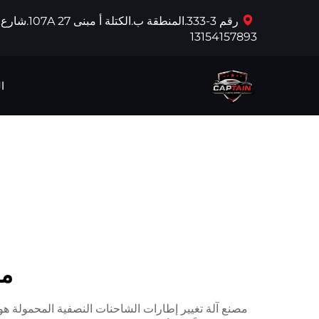
رقم 3-333.المنطقة ب.الكتلة أ مبنى 27 107A.شارع كينغوا الغربي، منطقة يينغكو، يينغكو، الصين
13154157893
ا
مص
مصنع آلة تغيير إطارات الشاحنات النصفية المحمولة ه