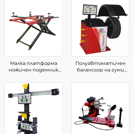
Малка платформа
Полуавтоматичен
ножичен подемник
балансьор на гуми
автомобилен
Балансьор на колела с
ножичен подемник
CE сертификат
мобилен ножичен
подемник за кола