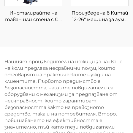
Инсталирайте на
Произведена в Китай
таван или стена с CE
12-26" машина за гуми
сертификат 3D
за камиони машина за
подравняване на
смяна на гуми за
колелата
автосервизи
Нашият производител на ножици за качване
на коли предлага несравними ползи, които
отговарят на практическите нужди на
клиентите. Първото предимство е
безопасността; нашите повдигатели са
оборудвани с механизми за предпазване от
неизправност, които гарантират
безопасността както на превозното
средство, така и на потребителя. Второ,
повишаването на ефективността е
значително, тъй като тези повдигатели