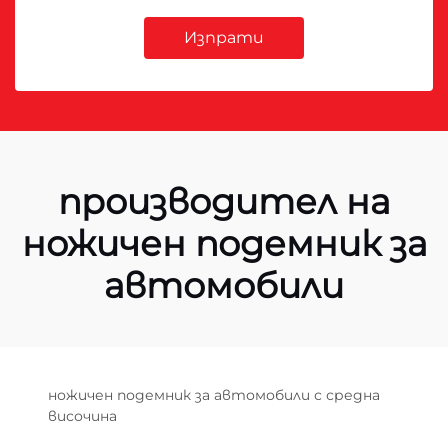
Изпрати
производител на
ножичен подемник за
автомобили
ножичен подемник за автомобили с средна
височина