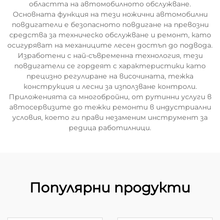
областта на автомобилното обслужване.
Основната функция на тези ножични автомобилни
повдигатели е безопасното повдигане на превозни
средства за техническо обслужване и ремонт, като
осигуряват на механиците лесен достъп до подвода.
Изработени с най-съвременна технология, тези
повдигатели се гордеят с характеристики като
прецизно регулиране на височината, тежка
конструкция и лесни за използване контроли.
Приложенията са многобройни, от рутинни услуги в
автосервизите до тежки ремонти в индустриални
условия, което ги прави незаменим инструмент за
редица работилници.
Популярни продукти