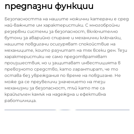
предпазни функции
Безопасността на нашите ножични катерачи е сред
най-важните им характеристики. С многобройни
резервни системи за безопасност, включително
бутони за аварийно спиране и механични ключалки,
нашите повдигачи осигуряват спокойствие на
механиците, които разчитат на тях всеки ден. Тези
характеристики не само предотвратяват
произшествия, но и защитават инвестицията в
превозното средство, като гарантират, че то
остава без увреждания по време на повдигане. Не
може да се преувеличи значението на тези
механизми за безопасност, тъй като те са
крайъгълен камък на надеждна и ефективна
работилница.