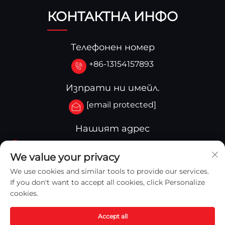
КОНТАКТНА ИНФО
Телефонен номер
+86-13154157893
Изпрати ни имейл.
[email protected]
Нашият адрес
No.3-333.Zone B.Block A Building 27 107A.West
We value your privacy
Qinghua Street,Yingkou Zone Yingkou,China
We use cookies and similar tools to provide our services.
If you don't want to accept all cookies, click Personalize
cookies.
Accept all