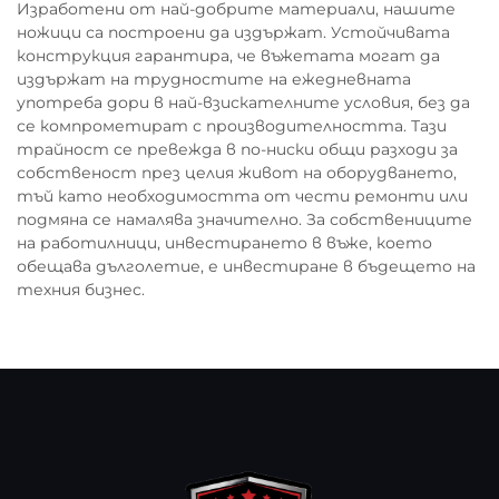
Изработени от най-добрите материали, нашите
ножици са построени да издържат. Устойчивата
конструкция гарантира, че въжетата могат да
издържат на трудностите на ежедневната
употреба дори в най-взискателните условия, без да
се компрометират с производителността. Тази
трайност се превежда в по-ниски общи разходи за
собственост през целия живот на оборудването,
тъй като необходимостта от чести ремонти или
подмяна се намалява значително. За собствениците
на работилници, инвестирането в въже, което
обещава дълголетие, е инвестиране в бъдещето на
техния бизнес.