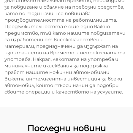
значително намаляват времето, необходимо
за повдигане и сваляне на превозни средства,
като по този начин се повишава
производителността на работилницата.
Продължителността е още едно важно
предимство, тъй като нашите повдигатели
са изработени от висококачествени
материали, предназначени да издържат на
изпитанието на времето и непрекъснатата
употреба. Накрая, лекотата на употреба и
минималните изисквания за поддръжка
правят нашите ножични автомобилни
въжета интелигентна инвестиция за всеки
автомобил, който търси начин да подобри
своите операции и качеството на услугите.
Последни новини