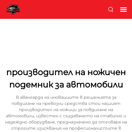
производител на ножичен
подемник за автомобили
В авангарда на иновациите в решенията за
повдигане на превозни средства стои нашият
производител на ножици за повдигане на
автомобили, известен с създаването на стабилно и
надеждно оборудване, предназначено да отговаря на
строгите изисквания на професионалистите в