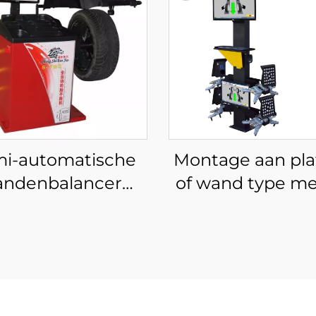
i-automatische
Montage aan pl
andenbalancer
of wand type me
balancer met CE-
certificaat 3
certificering
wieluitlijnin