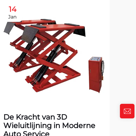
14
1
Jan
Ja
De Kracht van 3D
To
Wieluitlijning in Moderne
vo
Auto Service