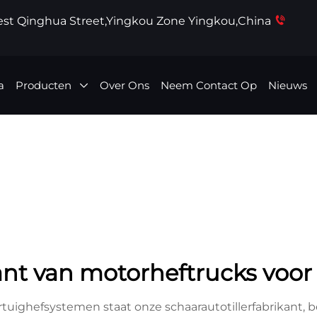
West Qinghua Street,Yingkou Zone Yingkou,China
a
Producten
Over Ons
Neem Contact Op
Nieuws
ant van motorheftrucks voor
rtuighefsystemen staat onze schaarautotillerfabrikant,