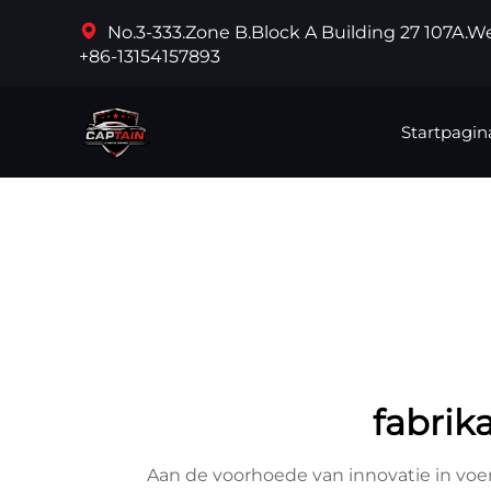
No.3-333.Zone B.Block A Building 27 107A.
+86-13154157893
Startpagin
fabrik
Aan de voorhoede van innovatie in voe