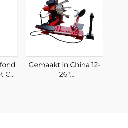
afond
Gemaakt in China 12-
t CE
26"
D
vrachtwagenbandenmachine
g
bandenwisselaar voor
autoreparatiewerkplaatsen