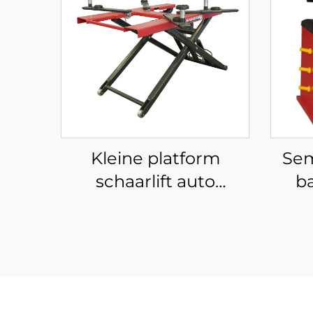
Kleine platform
Sem
schaarlift auto
b
schaarlift mobiele
wiel
schaarlift voor auto