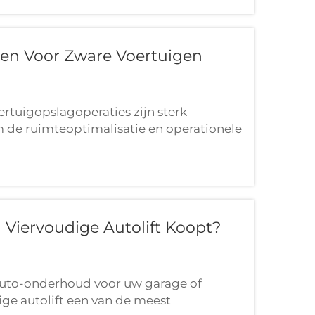
ten Voor Zware Voertuigen
rtuigopslagoperaties zijn sterk
om de ruimteoptimalisatie en operationele
e 4-paals autoliften zijn uitgegroeid tot
Viervoudige Autolift Koopt?
auto-onderhoud voor uw garage of
ige autolift een van de meest