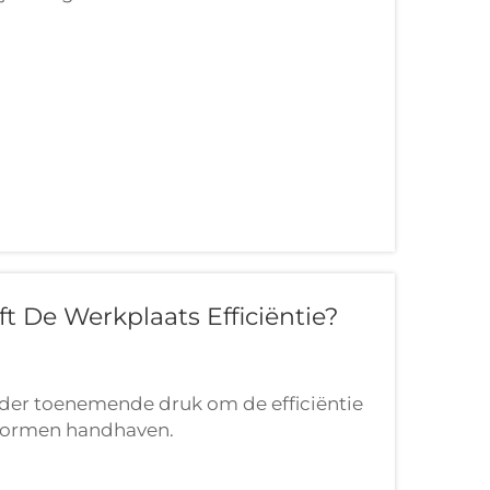
pparatuur die beschikbaar is, zijn
iete keuze...
t De Werkplaats Efficiëntie?
er toenemende druk om de efficiëntie
snormen handhaven.
oek naar uitrustingsoplossingen die
 kunnen verminderen en de algehele