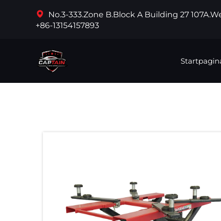
No.3-333.Zone B.Block A Building 27 107A.
+86-13154157893
Startpagin