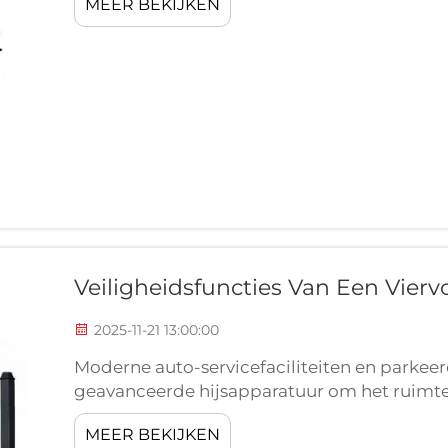
MEER BEKIJKEN
hebben beperkingen die zowel de veiligheid 
Veiligheidsfuncties Van Een Vierv
2025-11-21 13:00:00
Moderne auto-servicefaciliteiten en parkeerc
geavanceerde hijsapparatuur om het ruimteg
maximaliseren. De viervoudige parkeerlift i
MEER BEKIJKEN
betrouwbare en veelzijdige oplossingen.