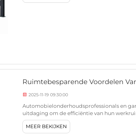
Ruimtebesparende Voordelen Van
2025-11-19 09:30:00
Automobielonderhoudsprofessionals en gar
uitdaging om de efficiëntie van hun werkruim
tegelijkertijd hoge kwaliteitsnormen hand
MEER BEKIJKEN
een van de meest strategische investeringen 