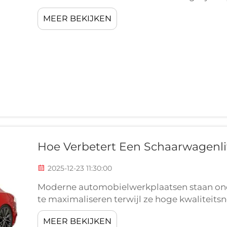
Onder de verschillende soorten voertuighefa
MEER BEKIJKEN
schaarwielopheffers uitgegroeid tot de favor
Hoe Verbetert Een Schaarwagenlif
2025-12-23 11:30:00
Moderne automobielwerkplaatsen staan ond
te maximaliseren terwijl ze hoge kwaliteit
Werkplaatsbeheerders zijn voortdurend op z
MEER BEKIJKEN
operaties kunnen stroomlijnen, arbeidstijd