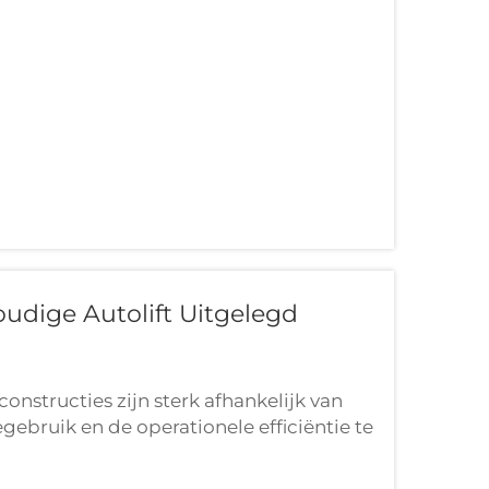
als de efficiëntie kunnen aantasten.
oudige Autolift Uitgelegd
onstructies zijn sterk afhankelijk van
ebruik en de operationele efficiëntie te
s uitgegroeid tot een van de meest