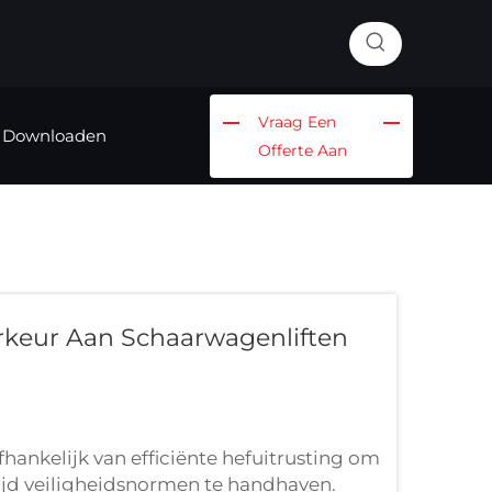
Vraag Een
Downloaden
Offerte Aan
keur Aan Schaarwagenliften
hankelijk van efficiënte hefuitrusting om
rtijd veiligheidsnormen te handhaven.