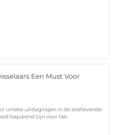
ls die...
sselaars Een Must Voor
r unieke uitdagingen in de snellevende
eid bepalend zijn voor het
schappen die succesvolle mobiele
uccesvolle, nemen draagbare...