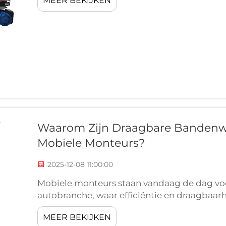
MEER BEKIJKEN
hulpmiddelen voor bandenserviceprofessiona
Waarom Zijn Draagbare Bandenwi
Mobiele Monteurs?
2025-12-08 11:00:00
Mobiele monteurs staan vandaag de dag voo
autobranche, waar efficiëntie en draagbaarh
bedrijfssucces. Onder de essentiële gereed
MEER BEKIJKEN
werkzaamheden onderscheiden van minder s