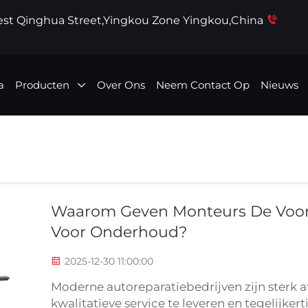
West Qinghua Street,Yingkou Zone Yingkou,China
a
Producten
Over Ons
Neem Contact Op
Nieuws
Waarom Geven Monteurs De Voor
Voor Onderhoud?
2025-12-30 11:00:00
Moderne autoreparatiebedrijven zijn sterk af
kwalitatieve service te leveren en tegelijke