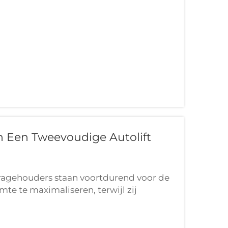
 Een Tweevoudige Autolift
agehouders staan voortdurend voor de
te te maximaliseren, terwijl zij
haven. Een 2-posten autohefbrug vormt
voor het optimaliseren van de...