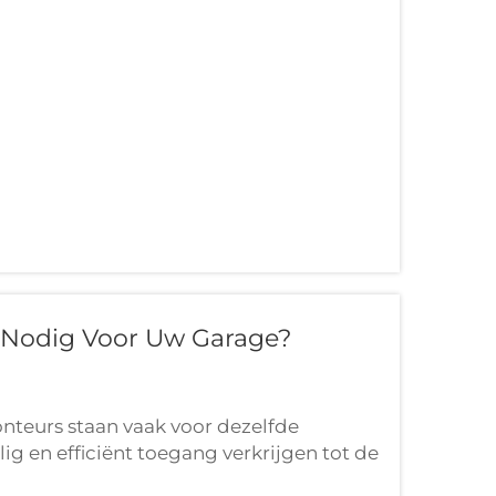
hikbaar zijn. Deze hydraulische wonderen
lijk maakt om voertuigen veilig en
 Nodig Voor Uw Garage?
nteurs staan vaak voor dezelfde
lig en efficiënt toegang verkrijgen tot de
ethoden zoals vloerwissers en rampen