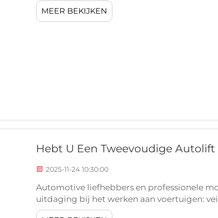
betrouwbare en veelzijdige opties die besc
MEER BEKIJKEN
bieden stabiele vierpuntssteun die het moge
efficiënt te tillen.
Hebt U Een Tweevoudige Autolift
2025-11-24 10:30:00
Automotive liefhebbers en professionele mo
uitdaging bij het werken aan voertuigen: vei
onderkant van het voertuig. Traditionele m