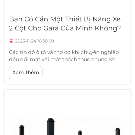
Bạn Có Cần Một Thiết Bị Nâng Xe
2 Cột Cho Gara Của Mình Không?
2025-11-24 10:30:00
Các tín đồ ô tô và thợ cơ khí chuyên nghiệp
đều đối mặt với một thách thức chung khi
làm việc trên xe: tiếp cận gầm xe một cách an
Xem Thêm
toàn và hiệu quả. Các phương pháp truyền
thống như kích sàn và dốc nghiêng có những
hạn chế có thể ảnh hưởng đến cả an toàn
lẫn...