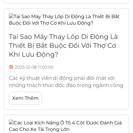
động đã trở thành công cụ thiết yếu đối với
các chuyên gia dịch vụ lốp xe, những người
cần...
Tại Sao Máy Thay Lốp Di Động Là
Thiết Bị Bắt Buộc Đối Với Thợ Cơ
Khí Lưu Động?
2025-12-08 11:00:00
Các kỹ thuật viên di động phải đối mặt với
những thách thức độc đáo trong ngành công
nghiệp dịch vụ ô tô hiện nay, nơi mà hiệu quả
Xem Thêm
và tính di động quyết định sự thành công của
doanh nghiệp. Trong số các công cụ thiết yếu
giúp phân biệt các hoạt động di động thành
công với những đơn vị gặp khó khăn, thiết bị
nâng di động...