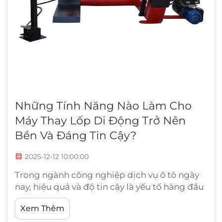
Những Tính Năng Nào Làm Cho
Máy Thay Lốp Di Động Trở Nên
Bền Và Đáng Tin Cậy?
2025-12-12 10:00:00
Trong ngành công nghiệp dịch vụ ô tô ngày
nay, hiệu quả và độ tin cậy là yếu tố hàng đầu
khi lựa chọn thiết bị có thể chịu đựng được
Xem Thêm
nhu cầu vận hành hàng ngày. Máy thay lốp di