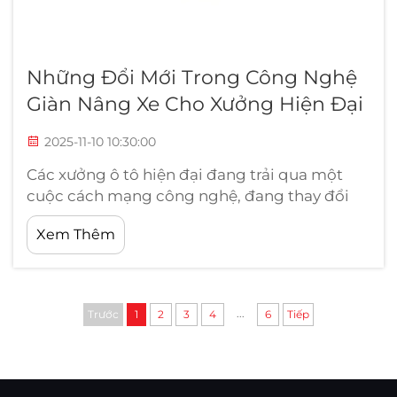
Những Đổi Mới Trong Công Nghệ
Giàn Nâng Xe Cho Xưởng Hiện Đại
2025-11-10 10:30:00
Các xưởng ô tô hiện đại đang trải qua một
cuộc cách mạng công nghệ, đang thay đổi
cách các kỹ thuật viên tiếp cận việc bảo
Xem Thêm
dưỡng và sửa chữa xe. Sự phát triển của hệ
thống nâng thủy lực cho ô tô đã trở thành
trung tâm của quá trình chuyển đổi này,
mang lại những tiện ích chưa từng có...
...
Trước
1
2
3
4
6
Tiếp