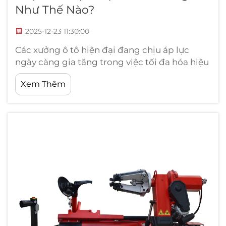
Như Thế Nào?
2025-12-23 11:30:00
Các xưởng ô tô hiện đại đang chịu áp lực
ngày càng gia tăng trong việc tối đa hóa hiệu
suất đồng thời duy trì các tiêu chuẩn chất
Xem Thêm
lượng dịch vụ cao. Chủ xưởng liên tục tìm
kiếm các giải pháp thiết bị có thể đơn giản
hóa hoạt động, giảm thời gian lao động và
cải thiện tổng thể p...