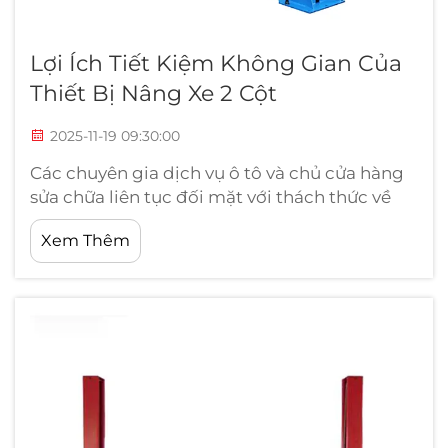
Lợi Ích Tiết Kiệm Không Gian Của
Thiết Bị Nâng Xe 2 Cột
2025-11-19 09:30:00
Các chuyên gia dịch vụ ô tô và chủ cửa hàng
sửa chữa liên tục đối mặt với thách thức về
việc tối đa hóa hiệu quả không gian làm việc
Xem Thêm
trong khi vẫn duy trì các tiêu chuẩn dịch vụ
chất lượng cao. Một thiết bị nâng xe 2 trụ đại
diện cho một trong những khoản đầu tư
chiến lược nhất nhằm tối ưu hóa không gian
sàn...