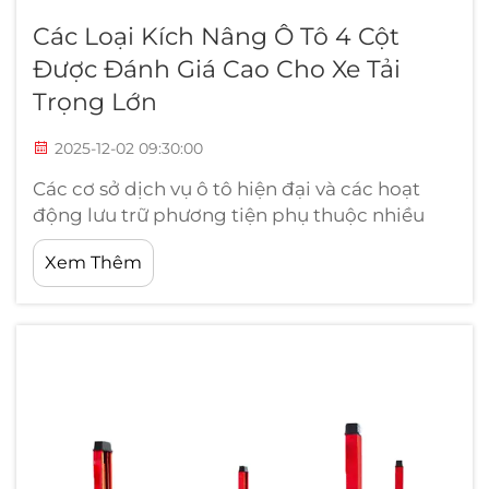
Các Loại Kích Nâng Ô Tô 4 Cột
Được Đánh Giá Cao Cho Xe Tải
Trọng Lớn
2025-12-02 09:30:00
Các cơ sở dịch vụ ô tô hiện đại và các hoạt
động lưu trữ phương tiện phụ thuộc nhiều
vào các giải pháp nâng hạ hiệu quả để tối ưu
Xem Thêm
hóa việc sử dụng không gian và năng suất
vận hành. Các cầu nâng ô tô 4 trụ chuyên
dụng đã trở thành công nghệ nền tảng...