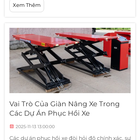
Xem Thêm
hiệu suất tối ưu và tuổi thọ dài lâu. Việc lắp
đặt chuyên nghiệp các thiết bị nâng ô tô yêu
cầu sự chú ý đến từng chi tiết ngay từ đầu...
Vai Trò Của Giàn Nâng Xe Trong
Các Dự Án Phục Hồi Xe
2025-11-13 13:00:00
Các dự án phục hồi xe đòi hỏi độ chính xác, sự