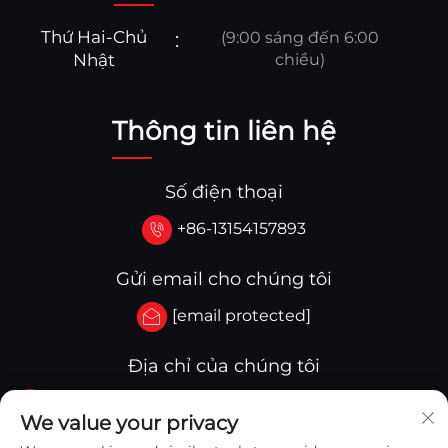
Thứ Hai-Chủ
(9:00 sáng đến 6:00
Nhật
chiều)
Thông tin liên hệ
Số điện thoại
+86-13154157893
Gửi email cho chúng tôi
[email protected]
Địa chỉ của chúng tôi
Số 3-333.Khu B.Block A Tòa nhà 27 107A.Phố Tây
We value your privacy
Thanh Hoa,Yingkou Zone Yingkou,Trung Quốc