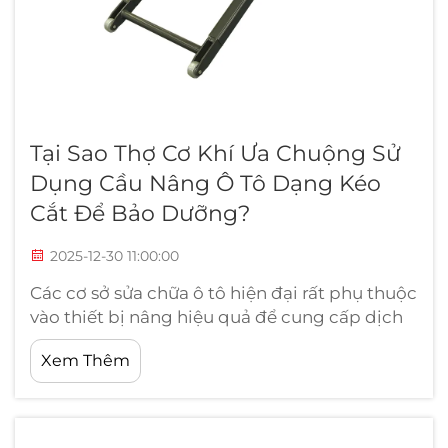
Tại Sao Thợ Cơ Khí Ưa Chuộng Sử
Dụng Cầu Nâng Ô Tô Dạng Kéo
Cắt Để Bảo Dưỡng?
2025-12-30 11:00:00
Các cơ sở sửa chữa ô tô hiện đại rất phụ thuộc
vào thiết bị nâng hiệu quả để cung cấp dịch
vụ chất lượng đồng thời đảm bảo các tiêu
Xem Thêm
chuẩn an toàn. Trong số các loại thiết bị nâng
xe hiện có, cầu nâng ô tô dạng kéo cắt đã nổi
lên như lựa chọn ưu tiên...