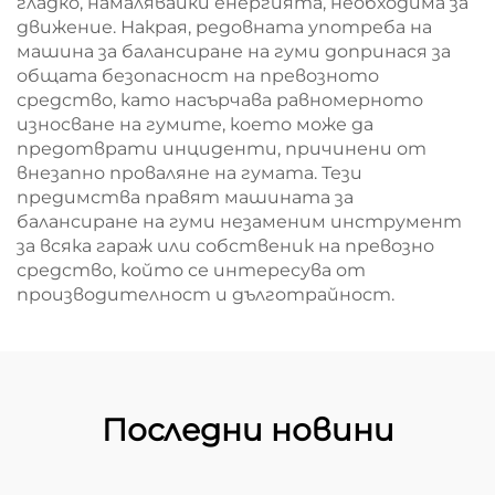
гладко, намалявайки енергията, необходима за
движение. Накрая, редовната употреба на
машина за балансиране на гуми допринася за
общата безопасност на превозното
средство, като насърчава равномерното
износване на гумите, което може да
предотврати инциденти, причинени от
внезапно проваляне на гумата. Тези
предимства правят машината за
балансиране на гуми незаменим инструмент
за всяка гараж или собственик на превозно
средство, който се интересува от
производителност и дълготрайност.
Последни новини