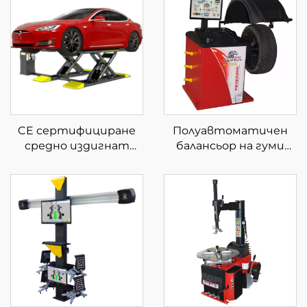
CE сертифициране
Полуавтоматичен
средно издигнат
балансьор на гуми
ножичен подемник за
Балансьор на колела с
кола ножичен
CE сертификат
подемник за кола