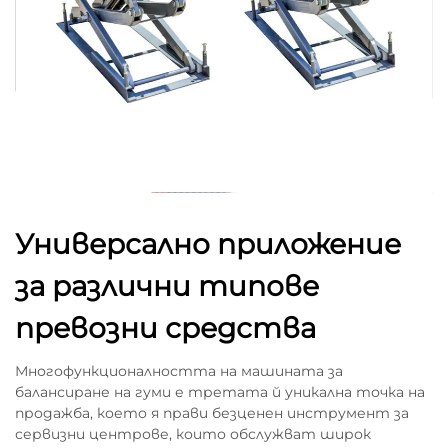
Универсално приложение
за различни типове
превозни средства
Многофункционалността на машината за
балансиране на гуми е третата й уникална точка на
продажба, което я прави безценен инструмент за
сервизни центрове, които обслужват широк