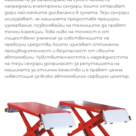
напреднали електронни сензори, които откриват
дори най-малките дисбаланси в гумата. Тези сензори
осигуряват, че машината предоставя прецизни
измервания, позволявайки на техниците да правят
точни корекции. Това ниво на точност е от
съществено значение за собствениците на
превозни средства, които изискват оптимална
производителност и безопасност от своите
автомобили. Чувствителността и надеждността
на тези сензори допринасят за репутацията на
машината за отлично качество и я правят ценна
инвестиция за всяко автомобилно сервизно център.