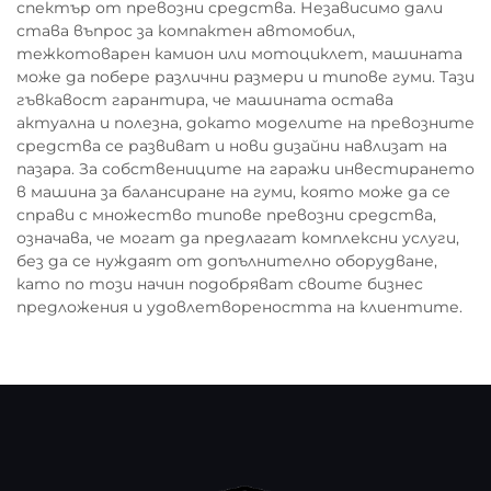
спектър от превозни средства. Независимо дали
става въпрос за компактен автомобил,
тежкотоварен камион или мотоциклет, машината
може да побере различни размери и типове гуми. Тази
гъвкавост гарантира, че машината остава
актуална и полезна, докато моделите на превозните
средства се развиват и нови дизайни навлизат на
пазара. За собствениците на гаражи инвестирането
в машина за балансиране на гуми, която може да се
справи с множество типове превозни средства,
означава, че могат да предлагат комплексни услуги,
без да се нуждаят от допълнително оборудване,
като по този начин подобряват своите бизнес
предложения и удовлетвореността на клиентите.