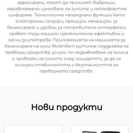
адресирани, могат да причинят вибрации,
неравномерно износване на гумите и некомфортно
шофиране. Технологично напреднали функции като
електронни сензори, прецизни механизми за
балансиране и удобни за потребителя интерфейси
правят тези машини изключително ефективни и
лесни за употреба. Приложенията на машината за
балансиране на гуми включват рутинна поддръжка на
превозни средства, услуги по подравняване на колела
и проверки на гумите след инциденти, за да се
осигури стабилността и безопасността на
превозното средство.
Нови продукти