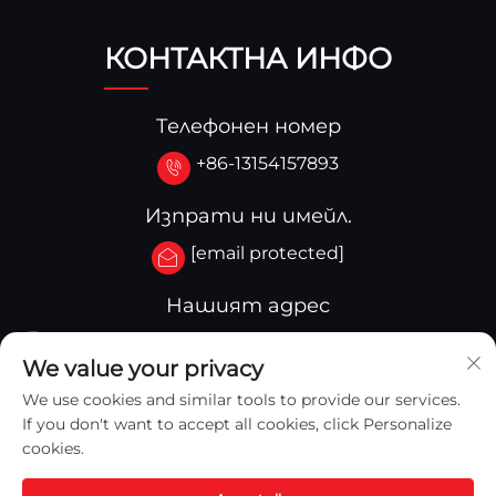
КОНТАКТНА ИНФО
Телефонен номер
+86-13154157893
Изпрати ни имейл.
[email protected]
Нашият адрес
No.3-333.Zone B.Block A Building 27 107A.West
We value your privacy
Qinghua Street,Yingkou Zone Yingkou,China
We use cookies and similar tools to provide our services.
If you don't want to accept all cookies, click Personalize
cookies.