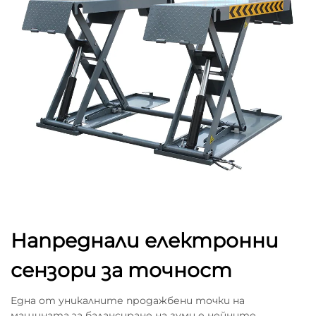
Напреднали електронни
сензори за точност
Една от уникалните продажбени точки на
машината за балансиране на гуми е нейните