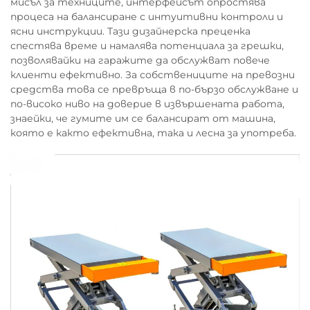
мисъл за техниците, интерфейсът опростява
процеса на балансиране с интуитивни контроли и
ясни инструкции. Тази дизайнерска преценка
спестява време и намалява потенциала за грешки,
позволявайки на гаражите да обслужват повече
клиенти ефективно. За собствениците на превозни
средства това се превръща в по-бързо обслужване и
по-високо ниво на доверие в извършената работа,
знаейки, че гумите им се балансират от машина,
която е както ефективна, така и лесна за употреба.