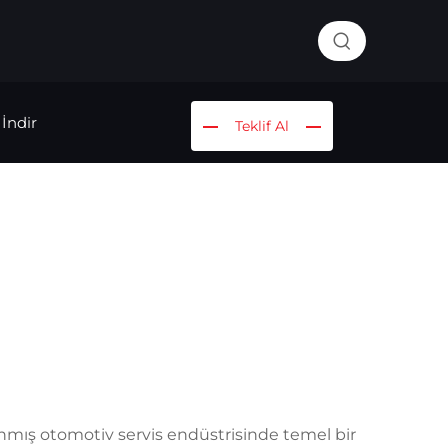
İndir
Teklif Al
rlanmış otomotiv servis endüstrisinde temel bir