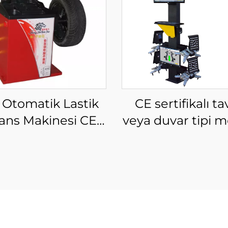
ı Otomatik Lastik
CE sertifikalı t
ans Makinesi CE
veya duvar tipi m
tifikalı Tekerlek
3D tekerlek hizal
alans Makinesi