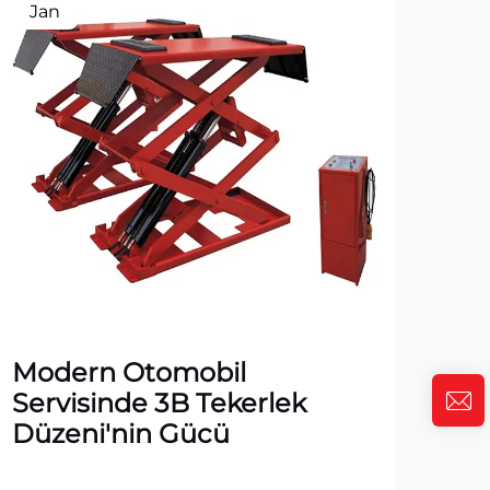
Jan
Ja
Modern Otomobil
Oto
Servisinde 3B Tekerlek
En 
Düzeni'nin Gücü
DAH