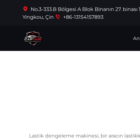
No.3-333.B Bölgesi A Blok Binanın 27. binası
Yingkou, Çin
+86-13154157893
An
Lastik dengeleme makinesi, bir aracın lastikle