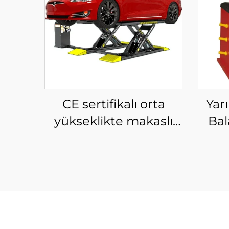
CE sertifikalı orta
Yar
yükseklikte makaslı
Bal
araç kaldırıcı makaslı
Ser
araç kaldırıcı
B