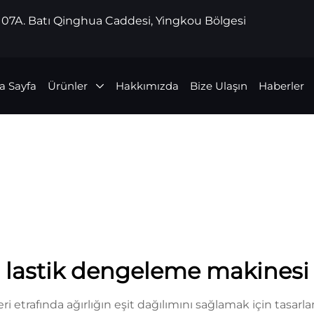
 107A. Batı Qinghua Caddesi, Yingkou Bölgesi
a Sayfa
Ürünler
Hakkımızda
Bize Ulaşın
Haberler
lastik dengeleme makinesi
ri etrafında ağırlığın eşit dağılımını sağlamak için tasa