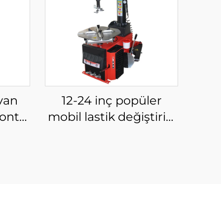
avan
12-24 inç popüler
ontaj
mobil lastik değiştirici
aması
makinesi araba lastiği
değiştirici araba lastiği
atölyesinde kullanılır