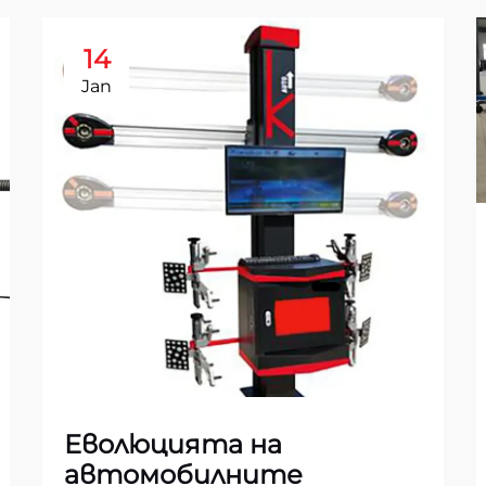
14
Jan
Еволюцията на
автомобилните