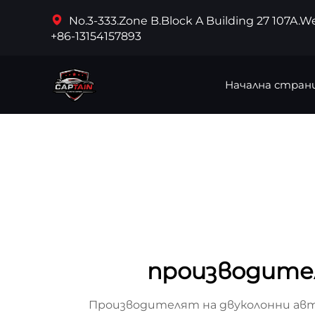
No.3-333.Zone B.Block A Building 27 107A.
+86-13154157893
Начална стран
производител
Производителят на двуколонни авт