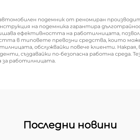
висока
изводителност
автомобилен подемник от реномиран производител
онструкция на подемника гарантира дълготрайнос
вишава ефективността на работилницата, позво
востта в типовете превозни средства, които може
отилницата, обслужвайки повече клиенти. Накрая,
енти, създавайки по-безопасна работна среда. Т
а за работилницата.
Последни новини