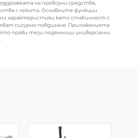
оддръжката на превозни средства,
дства с лекота. Основните функции
ични характеристики като стабилност с
уряват сигурно повдигане. Приложенията
ето прави тези подемници универсални
.