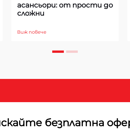
асансьори: от прости до
сложни
Виж повече
скайте безплатна оф