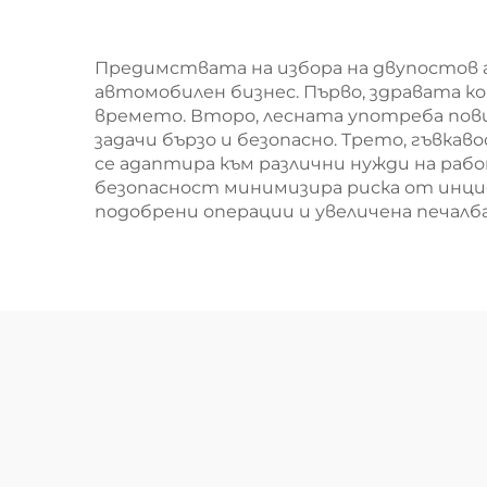
автомобилни услуги
про
Предимствата на избора на двупостов 
автомобилен бизнес. Първо, здравата к
времето. Второ, лесната употреба по
задачи бързо и безопасно. Трето, гъвка
се адаптира към различни нужди на раб
безопасност минимизира риска от инцид
подобрени операции и увеличена печалб