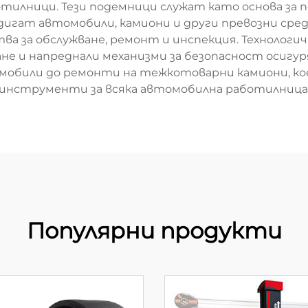
тилници. Тези подемници служат като основа за п
дигат автомобили, камиони и други превозни сре
тва за обслужване, ремонт и инспекция. Технолог
ане и напреднали механизми за безопасност осиг
омобили до ремонти на тежкотоварни камиони, ко
инструменти за всяка автомобилна работилница
Популярни продукти