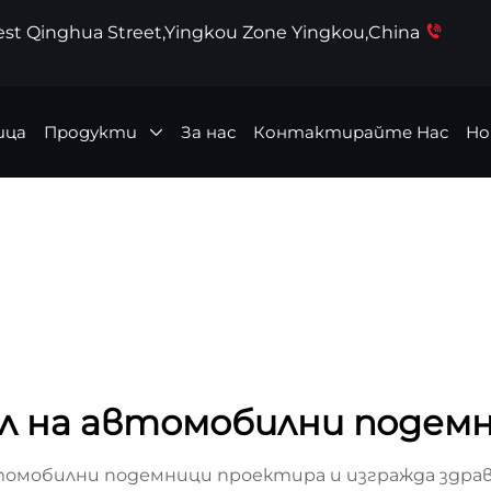
West Qinghua Street,Yingkou Zone Yingkou,China
ица
Продукти
За нас
Контактирайте Нас
Но
 на автомобилни подемн
омобилни подемници проектира и изгражда здрави