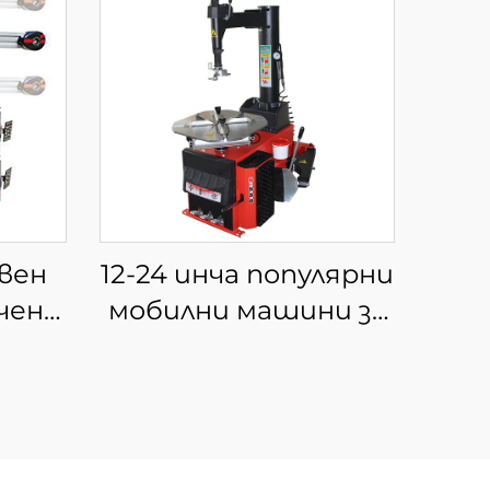
вен
12-24 инча популярни
чен
мобилни машини за
олела
смяна на гуми
 за
Машина за смяна на
на
гуми за автомобили,
ела
използвана в