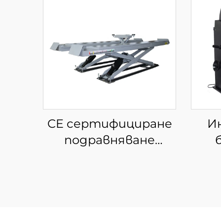
CE сертифициране
И
подравняване
Ножица повдигане
кола хидравлична
помпа подемник
кола за фабрика за
авто