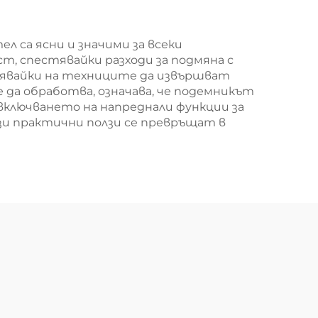
работилница за
автомобилни гуми
 са ясни и значими за всеки
т, спестявайки разходи за подмяна с
лявайки на техниците да извършват
 да обработва, означава, че подемникът
 включването на напреднали функции за
ези практични ползи се превръщат в