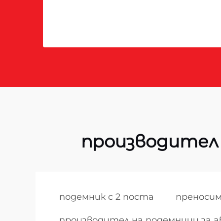
производител 
подемник с 2 поста
преносим
производител на подемници за а