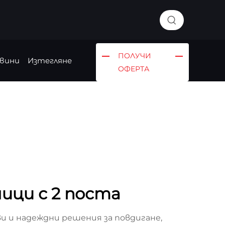
ПОЛУЧИ
вини
Изтегляне
ОФЕРТА
ици с 2 поста
 и надеждни решения за повдигане,