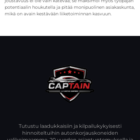
joustavuus ei ole vain kätevää; se maksimoi myös työpajan
potentiaalin houkutella ja pitää monipuolinen asiakaskunta,
mikä on avain kestävään liiketoiminnan kasvuun.
Tutustu laadukkaisiin ja kilpailukykyisesti
hinnoiteltuihin autonkorjauskoneiden
valikoimaamme. 20 vuoden asiantuntemuksella ja