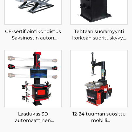
CE-sertifiointikohdistus
Tehtaan suoramyynti
Saksinostin auton
korkean suorituskyvyn
hydraulipumppu
autonrenkaiden pyörän
autonnostin
tasapainotuslaite älykäs
autohuoltotehtaalle
tasapainotuskone
Laadukas 3D
12-24 tuuman suosittu
automaattinen
mobiili
pyöränsuuntaaja
renkaanvaihtajakone