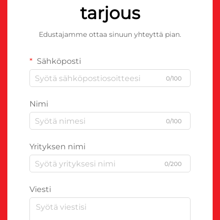
tarjous
Edustajamme ottaa sinuun yhteyttä pian.
Sähköposti
0/100
Nimi
0/100
Yrityksen nimi
0/200
Viesti