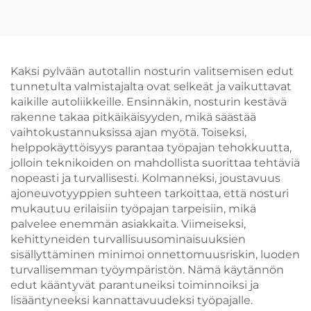
nelipyörän
auton renkaanvaihtaja,
kohdistuslaitteisiin
jota käytetään
autonrengaspajassa
Kaksi pylvään autotallin nosturin valitsemisen edut
tunnetulta valmistajalta ovat selkeät ja vaikuttavat
kaikille autoliikkeille. Ensinnäkin, nosturin kestävä
rakenne takaa pitkäikäisyyden, mikä säästää
vaihtokustannuksissa ajan myötä. Toiseksi,
helppokäyttöisyys parantaa työpajan tehokkuutta,
jolloin teknikoiden on mahdollista suorittaa tehtäviä
nopeasti ja turvallisesti. Kolmanneksi, joustavuus
ajoneuvotyyppien suhteen tarkoittaa, että nosturi
mukautuu erilaisiin työpajan tarpeisiin, mikä
palvelee enemmän asiakkaita. Viimeiseksi,
kehittyneiden turvallisuusominaisuuksien
sisällyttäminen minimoi onnettomuusriskin, luoden
turvallisemman työympäristön. Nämä käytännön
edut kääntyvät parantuneiksi toiminnoiksi ja
lisääntyneeksi kannattavuudeksi työpajalle.