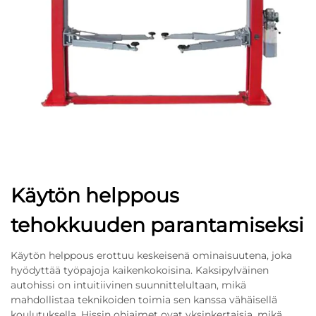
Käytön helppous
tehokkuuden parantamiseksi
Käytön helppous erottuu keskeisenä ominaisuutena, joka
hyödyttää työpajoja kaikenkokoisina. Kaksipylväinen
autohissi on intuitiivinen suunnittelultaan, mikä
mahdollistaa teknikoiden toimia sen kanssa vähäisellä
koulutuksella. Hissin ohjaimet ovat yksinkertaisia, mikä