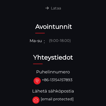
Lataa
Avointunnit
Ma-su
(9.00-18.00)
Yhteystiedot
Puhelinnumero
+86-13154157893
Lähetä sähköpostia
[email protected]