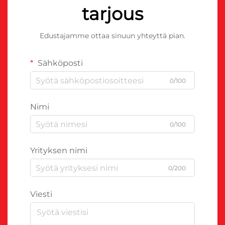
tarjous
Edustajamme ottaa sinuun yhteyttä pian.
Sähköposti
0/100
Nimi
0/100
Yrityksen nimi
0/200
Viesti