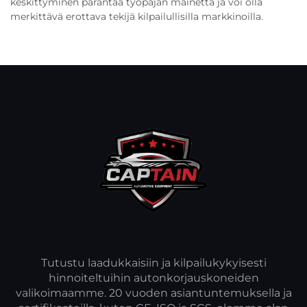
keskittyminen parantaa työpajan mainetta ja voi olla
merkittävä erottava tekijä kilpailullisilla markkinoilla.
Tutustu laadukkaisiin ja kilpailukykyisesti
hinnoiteltuihin autonkorjauskoneiden
valikoimaamme. 20 vuoden asiantuntemuksella ja