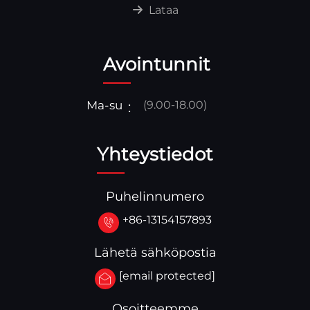
Lataa
Avointunnit
Ma-su
(9.00-18.00)
Yhteystiedot
Puhelinnumero
+86-13154157893
Lähetä sähköpostia
[email protected]
Osoitteemme