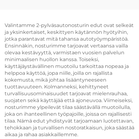
tasapainotin
Valintamme 2-pylväsautonosturin edut ovat selkeät
ja yksinkertaiset, keskittyen käytännön hyötyihin,
jotka parantavat mitä tahansa autotyöympäristöä.
Ensinnäkin, nosturimme tarjoavat vertaansa vailla
olevaa kestävyyttä, varmistaen vuosien palvelun
minimaalisen huollon kanssa. Toiseksi,
käyttäjäystävällinen muotoilu tarkoittaa nopeaa ja
helppoa käyttöä, jopa niille, joilla on rajallista
kokemusta, mikä johtaa lisääntyneeseen
tuottavuuteen. Kolmanneksi, kehittyneet
turvallisuusominaisuudet tarjoavat mielenrauhaa,
suojaten sekä käyttäjää että ajoneuvoa. Viimeiseksi,
nosturimme ylpeilevät tilaa säästävällä muotoilulla,
joka on ihanteellinen työpajoille, joissa on rajallisesti
tilaa. Nämä edut yhdistyvät tarjoamaan luotettavan,
tehokkaan ja turvallisen nostoratkaisun, joka säästää
aikaa ja rahaa asiakkaillemme.