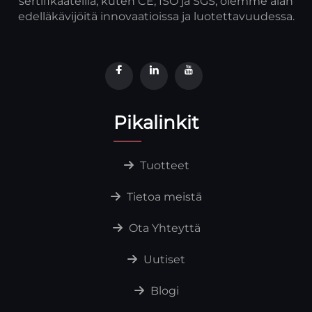
sertifikaateilla, kuten CE, ISO ja SGS, olemme alan
edelläkävijöitä innovaatioissa ja luotettavuudessa.
Pikalinkit
Tuotteet
Tietoa meistä
Ota Yhteyttä
Uutiset
Blogi