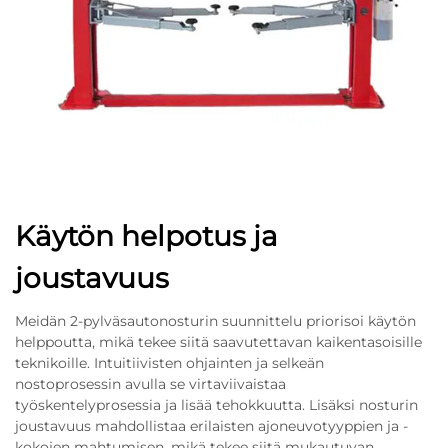
Käytön helpotus ja
joustavuus
Meidän 2-pylväsautonosturin suunnittelu priorisoi käytön
helppoutta, mikä tekee siitä saavutettavan kaikentasoisille
teknikoille. Intuitiivisten ohjainten ja selkeän
nostoprosessin avulla se virtaviivaistaa
työskentelyprosessia ja lisää tehokkuutta. Lisäksi nosturin
joustavuus mahdollistaa erilaisten ajoneuvotyyppien ja -
kokojen mahtumisen, mikä tekee siitä mukautuvan