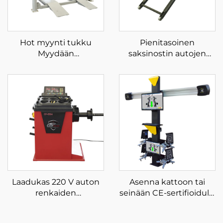
Hot myynti tukku
Pienitasoinen
Myydään
saksinostin autojen
korkealaatuinen
saksinostin liikkuva
nelipylväinen
saksinostin autoon
pysäköintihissi
Laadukas 220 V auton
Asenna kattoon tai
renkaiden
seinään CE-sertifioidulla
tasapainotuksen
3D-
optimointipyörän
pyöränsuuntauksella