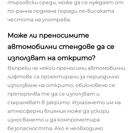
търговски среди, може да се нуждаят от
по-ранна подмяна поради по-високата
честота на употреба.
Може ли преносимите
автомобилни стендове да се
използват на открито?
Въпреки че някои преносими автомобилни
лифтове са проектирани за периодично
използване на открито, обикновено се
препоръчва те да се използват и
съхраняват в закрито. Излагането им на
атмосферни влияния може да ускори
износването и да компрометира
безопасността. Ако е необходимо