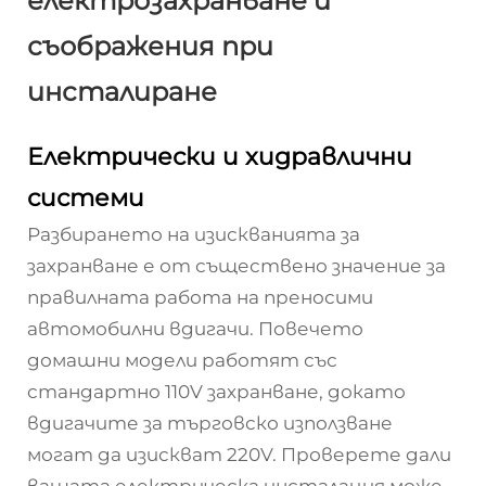
електрозахранване и
съображения при
инсталиране
Електрически и хидравлични
системи
Разбирането на изискванията за
захранване е от съществено значение за
правилната работа на преносими
автомобилни вдигачи. Повечето
домашни модели работят със
стандартно 110V захранване, докато
вдигачите за търговско използване
могат да изискват 220V. Проверете дали
вашата електрическа инсталация може