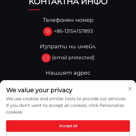
КОНТАКТНА ИНФО
Телефонен номер
+86-13154157893
Изпрати ни имейл.
[email protected]
Нашият адрес
No.3-333.Zone B.Block A Building 27 107A.West
We value your privacy
Qinghua Street,Yingkou Zone Yingkou,China
We use cookies and similar tools to provide our services.
If you don't want to accept all cookies, click Personalize
cookies.
Accept all
Copyright © 2025 Yingkou Captain Machinery