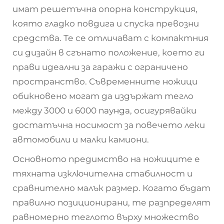
имат решетъчна опорна конструкция,
която гладко повдига и спуска превозни
средства. Те се отличават с компактния
си дизайн в сгънато положение, което ги
прави идеални за гаражи с ограничено
пространство. Съвременните ножици
обикновено могат да издържат тегло
между 3000 и 6000 паунда, осигурявайки
достатъчна носимост за повечето леки
автомобили и малки камиони.
Основното предимство на ножиците е
тяхната изключителна стабилност и
сравнително малък размер. Когато бъдат
правилно позиционирани, те разпределят
равномерно теглото върху множество