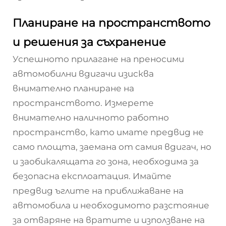
Планиране на пространството
и решения за съхранение
Успешното прилагане на преносими
автомобилни вдигачи изисква
внимателно планиране на
пространството. Измерете
внимателно наличното работно
пространство, като имате предвид не
само площта, заемана от самия вдигач, но
и заобикалящата го зона, необходима за
безопасна експлоатация. Имайте
предвид ъглите на приближаване на
автомобила и необходимото разстояние
за отваряне на вратите и използване на