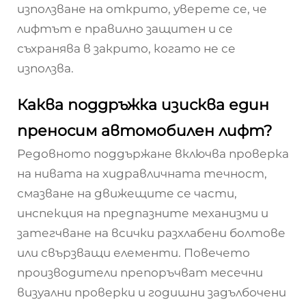
използване на открито, уверете се, че
лифтът е правилно защитен и се
съхранява в закрито, когато не се
използва.
Каква поддръжка изисква един
преносим автомобилен лифт?
Редовното поддържане включва проверка
на нивата на хидравличната течност,
смазване на движещите се части,
инспекция на предпазните механизми и
затегчване на всички разхлабени болтове
или свързващи елементи. Повечето
производители препоръчват месечни
визуални проверки и годишни задълбочени