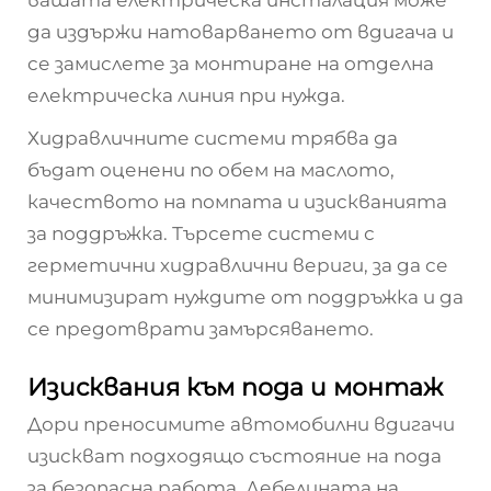
да издържи натоварването от вдигача и
се замислете за монтиране на отделна
електрическа линия при нужда.
Хидравличните системи трябва да
бъдат оценени по обем на маслото,
качеството на помпата и изискванията
за поддръжка. Търсете системи с
герметични хидравлични вериги, за да се
минимизират нуждите от поддръжка и да
се предотврати замърсяването.
Изисквания към пода и монтаж
Дори преносимите автомобилни вдигачи
изискват подходящо състояние на пода
за безопасна работа. Дебелината на