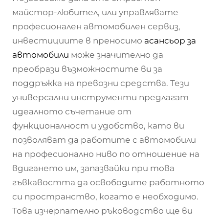
майстор-любител, или управлявате
професионален автомобилен сервиз,
инвестициите в преносимо
асансьор за
автомобили
може значително да
преобрази възможностите ви за
поддръжка на превозни средства. Тези
универсални инструменти предлагат
идеалното съчетание от
функционалност и удобство, като ви
позволяват да работите с автомобили
на професионално ниво по отношение на
вдигането им, запазвайки при това
гъвкавостта да освободите работното
си пространство, когато е необходимо.
Това изчерпателно ръководство ще ви