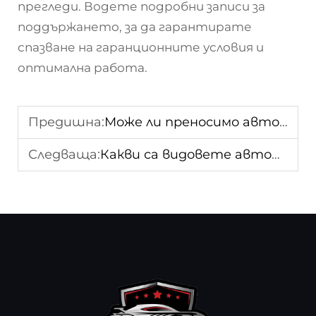
прегледи. Водете подробни записи за
поддържането, за да гарантирате
спазване на гаранционните условия и
оптимална работа.
Предишна:
Може ли преносимо автомобилно издигателно устройство да подобри ефективността при ремонт на автомобили?
Следваща:
Какви са видовете автомобилни ножици за вдигане?