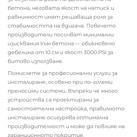
бетона, неговата якост на натиск и
равнинност имат решаваща роля за
стабилността на вдигача. Повечето
производители посочват минимални
изисквания към бетона — обикновено
дебелина от 10 см и якост 3000 PSI за
битово използване.
Помислете за професионални услуги за
инсталиране, особено при по-големи
преносими системи. Въпреки че много
устройства са проектирани за
самостоятелна настройка, правилното
инсталиране осигурява оптимална
производителност и може да повлияе на
гаранционното покритие.