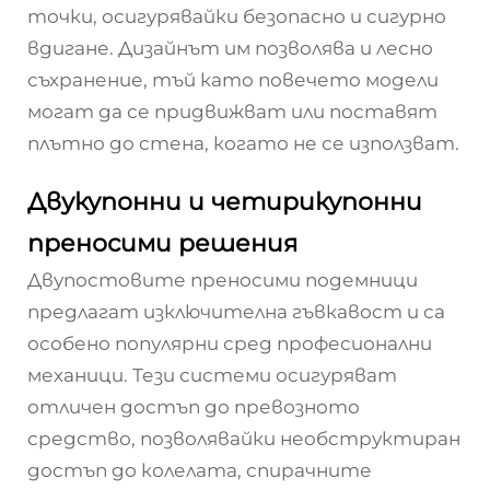
точки, осигурявайки безопасно и сигурно
вдигане. Дизайнът им позволява и лесно
съхранение, тъй като повечето модели
могат да се придвижват или поставят
плътно до стена, когато не се използват.
Двукупонни и четирикупонни
преносими решения
Двупостовите преносими подемници
предлагат изключителна гъвкавост и са
особено популярни сред професионални
механици. Тези системи осигуряват
отличен достъп до превозното
средство, позволявайки необструктиран
достъп до колелата, спирачните