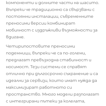
компоненти и долните части на шасито.
Въпреки че традиционно са свързвани с
постоянни инсталации, съвременните
преносими версии комбинират
мобилност с издръжливи възможности за
вдигане.
Четирипостовите преносими
подемници, въпреки че са по-големи,
предлагат превъзходна стабилност и
носимост. Тези системи се справят
отлично при дългосрочно съхранение и са
идеални за сервизи, които имат нужда да
максимизират работното си
пространство. Много модели разполагат
с интегрирани пътеки за колелата,