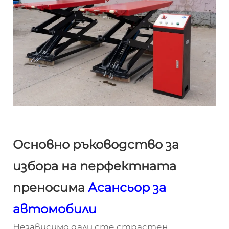
Основно ръководство за
избора на перфектната
преносима
Асансьор за
автомобили
Независимо дали сте страстен