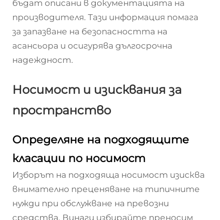
бъдат описани в документацията на
производителя. Тази информация помага
за запазване на безопасността на
асансьора и осигурява дългосрочна
надеждност.
Носимост и изисквания за
пространство
Определяне на подходящите
класации по носимост
Изборът на подходяща носимост изисква
внимателно преценяване на типичните
нужди при обслужване на превозни
средства. Винаги избирайте преносим