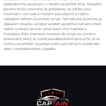
každodenního používání v rušném prostředí dílny. Robustní
povaha strojů znamená, že požadavky na údržbu jsou
minimální, což vede k menším přerušením a nižším
nákladům během životnosti stroje. Tato dlouhá životnost je
důkazem závazku výrobce vyrábět spolehlivé zařízení, které
nabízí vynikající poměr cena/výkon. Pro majitele a
manažery dílen znamená investice do stroje na výměnu
pneumatik, který se méně pravděpodobně porouchá, že se
mohou soustředit na poskytování výjimečných služeb bez
obav z neočekávaného výpadku.