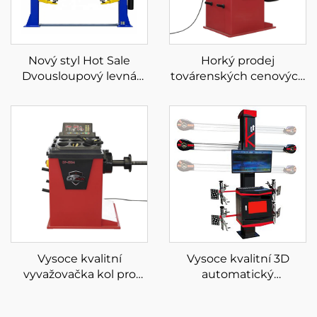
Nový styl Hot Sale
Horký prodej
Dvousloupový levná
továrenských cenových
cena Hydraulický
vyrovnávacích strojů
autozvedák se dvěma
LCD obrazovka laser a
sloupky
lehké automatické
vyvažovačky kol
Vysoce kvalitní
Vysoce kvalitní 3D
vyvažovačka kol pro
automatický
optimalizaci vyvážení
vyrovnávač kol pro
pneumatik 220V
zařízení na ustavování