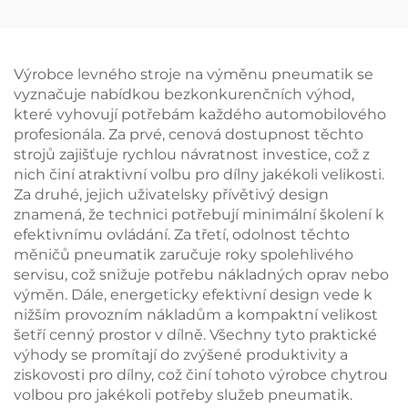
čtyř kol
Výrobce levného stroje na výměnu pneumatik se
vyznačuje nabídkou bezkonkurenčních výhod,
které vyhovují potřebám každého automobilového
profesionála. Za prvé, cenová dostupnost těchto
strojů zajišťuje rychlou návratnost investice, což z
nich činí atraktivní volbu pro dílny jakékoli velikosti.
Za druhé, jejich uživatelsky přívětivý design
znamená, že technici potřebují minimální školení k
efektivnímu ovládání. Za třetí, odolnost těchto
měničů pneumatik zaručuje roky spolehlivého
servisu, což snižuje potřebu nákladných oprav nebo
výměn. Dále, energeticky efektivní design vede k
nižším provozním nákladům a kompaktní velikost
šetří cenný prostor v dílně. Všechny tyto praktické
výhody se promítají do zvýšené produktivity a
ziskovosti pro dílny, což činí tohoto výrobce chytrou
volbou pro jakékoli potřeby služeb pneumatik.