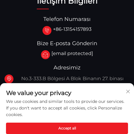
İletişim Bilgileri
Telefon Numarası
+86-13154157893
Bize E-posta Gönderin
[email protected]
Adresimiz
No.3-333.B Bölgesi A Blok Binanın 27. binası
107A. Batı Qinghua Caddesi, Yingkou Bölgesi
We value your privacy
Yingkou, Çin
We use cookies and similar tools to provide our services.
If you don't want to accept all cookies, click Personalize
cookies.
Accept all
Telif Hakkı © 2025 Yingkou Captain Machinery