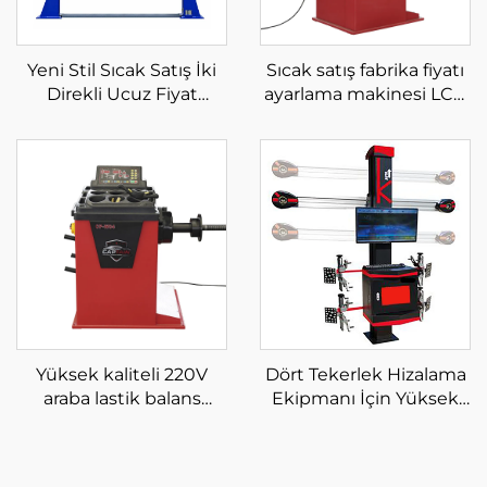
Yeni Stil Sıcak Satış İki
Sıcak satış fabrika fiyatı
Direkli Ucuz Fiyat
ayarlama makinesi LCD
Hidrolik Araba Asansörü
ekran lazer ve ışık
iki direkli asansör
otomatik tekerlek
dengeleyici
Yüksek kaliteli 220V
Dört Tekerlek Hizalama
araba lastik balans
Ekipmanı İçin Yüksek
optimizasyonu tekerlek
Kaliteli 3D Otomatik
balans makinesi
Tekerlek Hizalayıcı