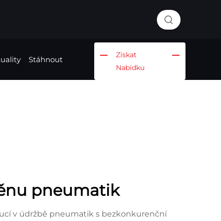
Získat
uality
Stáhnout
Nabídku
měnu pneumatik
lucí v údržbě pneumatik s bezkonkurenční