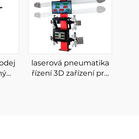
rodej
laserová pneumatika
ný
řízení 3D zařízení pro
výměnu kola a seřízení
 pro
odpružení
iky