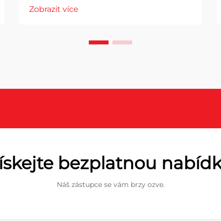
Zobrazit více
ískejte bezplatnou nabíd
Náš zástupce se vám brzy ozve.