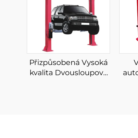
Přizpůsobená Vysoká
V
kvalita Dvousloupový
aut
zvedák s čistou
vy
podlahou
auto
Dvousloupový zvedák
vyva
s CE