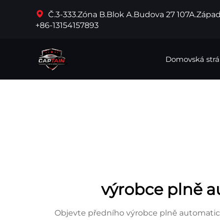
Č.3-333.Zóna B.Blok A.Budova 27 107A.Západ
+86-13154157893
Domovská str
výrobce plně 
Objevte předního výrobce plně automatic