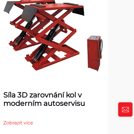
Síla 3D zarovnání kol v
To
moderním autoservisu
pro
Zobrazit více
Zobr