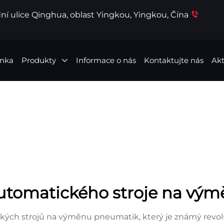
ní ulice Qinghua, oblast Yingkou, Yingkou, Čína
ánka
Produkty
Informace o nás
Kontaktujte nás
Akt
automatického stroje na vý
kých strojů na výměnu pneumatik, který je známý revo