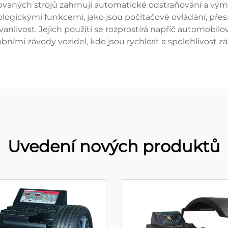
ikovaných strojů zahrnují automatické odstraňování a v
logickými funkcemi, jako jsou počítačové ovládání, přesn
anlivost. Jejich použití se rozprostírá napříč automobil
obními závody vozidel, kde jsou rychlost a spolehlivost zá
Uvedení nových produktů