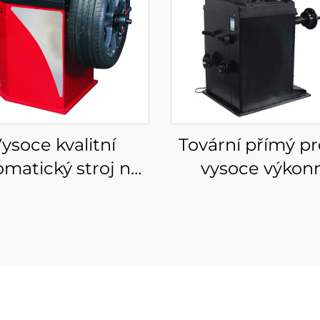
ysoce kvalitní
Tovární přímý p
omatický stroj na
vysoce výkon
važování kol pro
inteligentní
 equilibreuse pro
vyvažovačka kol
žování pneumatik
auto pneumat