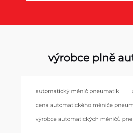
výrobce plně a
automatický měnič pneumatik
cena automatického měniče pneum
výrobce automatických měničů pn