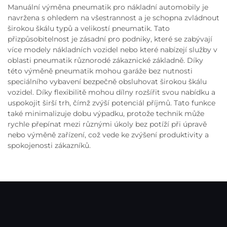
Manuální výměna pneumatik pro nákladní automobily je
navržena s ohledem na všestrannost a je schopna zvládnout
širokou škálu typů a velikostí pneumatik. Tato
přizpůsobitelnost je zásadní pro podniky, které se zabývají
více modely nákladních vozidel nebo které nabízejí služby v
oblasti pneumatik různorodé zákaznické základně. Díky
této výměně pneumatik mohou garáže bez nutnosti
speciálního vybavení bezpečně obsluhovat širokou škálu
vozidel. Díky flexibilitě mohou dílny rozšířit svou nabídku a
uspokojit širší trh, čímž zvýší potenciál příjmů. Tato funkce
také minimalizuje dobu výpadku, protože technik může
rychle přepínat mezi různými úkoly bez potíží při úpravě
nebo výměně zařízení, což vede ke zvýšení produktivity a
spokojenosti zákazníků.