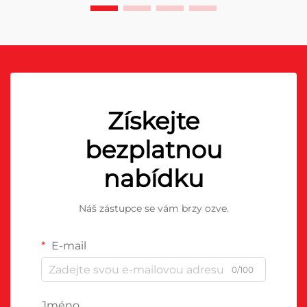
Získejte
bezplatnou
nabídku
Náš zástupce se vám brzy ozve.
E-mail
0/100
Jméno