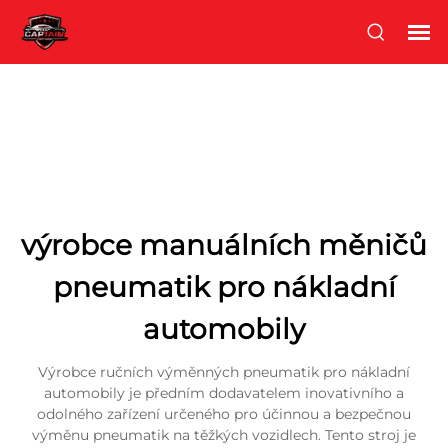
výrobce manuálních měničů
pneumatik pro nákladní
automobily
Výrobce ručních výměnných pneumatik pro nákladní
automobily je předním dodavatelem inovativního a
odolného zařízení určeného pro účinnou a bezpečnou
výměnu pneumatik na těžkých vozidlech. Tento stroj je