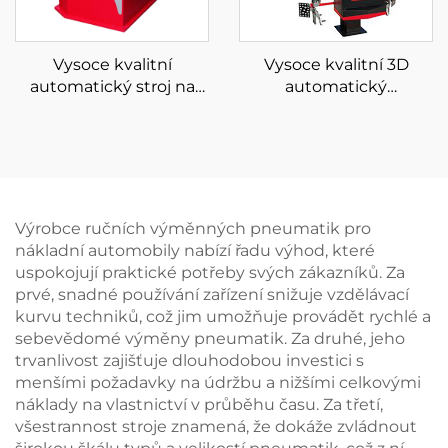
Vysoce kvalitní
Vysoce kvalitní 3D
automatický stroj na
automatický
vyvažování kol pro auto
vyrovnávač kol pro
equilibreuse pro
zařízení na ustavování
vyvažování pneumatik
čtyř kol
Výrobce ručních výměnných pneumatik pro
nákladní automobily nabízí řadu výhod, které
uspokojují praktické potřeby svých zákazníků. Za
prvé, snadné používání zařízení snižuje vzdělávací
kurvu techniků, což jim umožňuje provádět rychlé a
sebevědomé výměny pneumatik. Za druhé, jeho
trvanlivost zajišťuje dlouhodobou investici s
menšími požadavky na údržbu a nižšími celkovými
náklady na vlastnictví v průběhu času. Za třetí,
všestrannost stroje znamená, že dokáže zvládnout