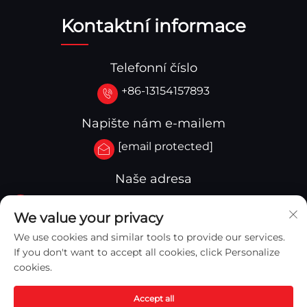
Kontaktní informace
Telefonní číslo
+86-13154157893
Napište nám e-mailem
[email protected]
Naše adresa
Č.3-333.Zóna B.Blok A.Budova 27 107A.Západní
We value your privacy
ulice Qinghua, oblast Yingkou, Yingkou, Čína
We use cookies and similar tools to provide our services.
If you don't want to accept all cookies, click Personalize
cookies.
Accept all