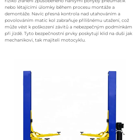
riziko zranění způsobeného náhlými pohyby pneumatik
nebo létajícími úlomky během procesu montáže a
demontáže. Navíc přesná kontrola nad utahováním a
povolováním matic kol zabraňuje přílišnému utažení, což
může vést k poškození závitů a nebezpečným podmínkám
při jízdě. Tyto bezpečnostní prvky poskytují klid na duši jak
mechanikovi, tak majiteli motocyklu.