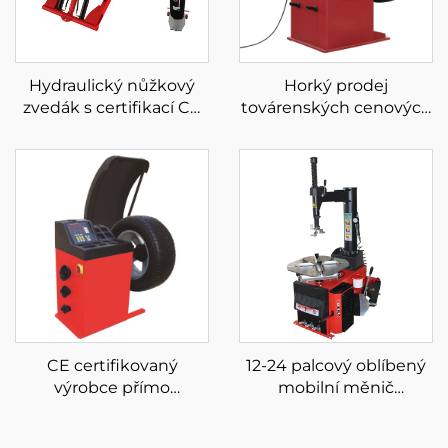
Hydraulický nůžkový
Horký prodej
zvedák s certifikací CE
továrenských cenových
pro pojízdný
vyrovnávacích strojů
nízkoúrovňový zvedák
LCD obrazovka laser a
do auta
lehké automatické
vyvažovačky kol
CE certifikovaný
12-24 palcový oblíbený
výrobce přímo
mobilní měnič
provozuje vyvažovačku
pneumatik stroje měnič
kol s levným Tire
pneumatik pro