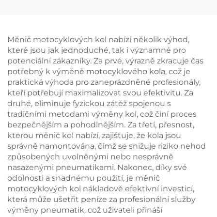
Balancer
automobily používaný v
dílně na výrobu
pneumatik
Měnič motocyklových kol nabízí několik výhod,
které jsou jak jednoduché, tak i významné pro
potenciální zákazníky. Za prvé, výrazně zkracuje čas
potřebný k výměně motocyklového kola, což je
praktická výhoda pro zaneprázdněné profesionály,
kteří potřebují maximalizovat svou efektivitu. Za
druhé, eliminuje fyzickou zátěž spojenou s
tradičními metodami výměny kol, což činí proces
bezpečnějším a pohodlnějším. Za třetí, přesnost,
kterou měnič kol nabízí, zajišťuje, že kola jsou
správně namontována, čímž se snižuje riziko nehod
způsobených uvolněnými nebo nesprávně
nasazenými pneumatikami. Nakonec, díky své
odolnosti a snadnému použití, je měnič
motocyklových kol nákladově efektivní investicí,
která může ušetřit peníze za profesionální služby
výměny pneumatik, což uživateli přináší