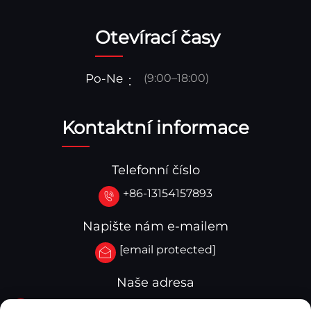
Otevírací časy
Po-Ne
(9:00–18:00)
Kontaktní informace
Telefonní číslo
+86-13154157893
Napište nám e-mailem
[email protected]
Naše adresa
Č.3-333.Zóna B.Blok A.Budova 27 107A.Západní