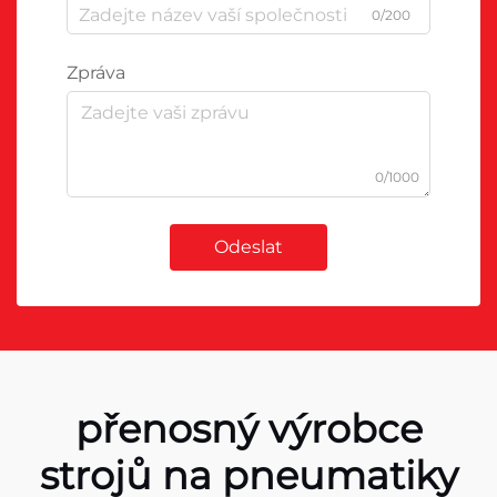
0/200
Zpráva
0/1000
Odeslat
přenosný výrobce
strojů na pneumatiky