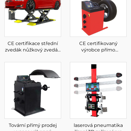
CE certifikace střední
CE certifikovaný
zvedák nůžkový zvedák
výrobce přímo
do auta nůžkový zvedák
provozuje vyvažovačku
do auta
kol s levným Tire
Balancer
Tovární přímý prodej
laserová pneumatika