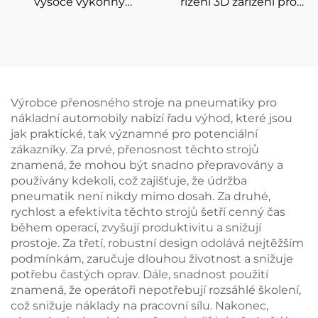
vysoce výkonný
řízení 3D zařízení pro
inteligentní
výměnu kola a seřízení
vyvažovačka kol pro
odpružení
auto pneumatiky
Výrobce přenosného stroje na pneumatiky pro
nákladní automobily nabízí řadu výhod, které jsou
jak praktické, tak významné pro potenciální
zákazníky. Za prvé, přenosnost těchto strojů
znamená, že mohou být snadno přepravovány a
používány kdekoli, což zajišťuje, že údržba
pneumatik není nikdy mimo dosah. Za druhé,
rychlost a efektivita těchto strojů šetří cenný čas
během operací, zvyšují produktivitu a snižují
prostoje. Za třetí, robustní design odolává nejtěžším
podmínkám, zaručuje dlouhou životnost a snižuje
potřebu častých oprav. Dále, snadnost použití
znamená, že operátoři nepotřebují rozsáhlé školení,
což snižuje náklady na pracovní sílu. Nakonec,