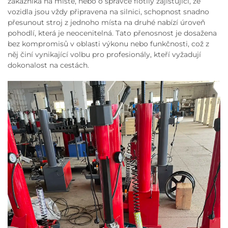
zákazníka na místě, nebo o správce flotily zajišťující, že
vozidla jsou vždy připravena na silnici, schopnost snadno
přesunout stroj z jednoho místa na druhé nabízí úroveň
pohodlí, která je neocenitelná. Tato přenosnost je dosažena
bez kompromisů v oblasti výkonu nebo funkčnosti, což z
něj činí vynikající volbu pro profesionály, kteří vyžadují
dokonalost na cestách.