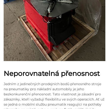
Neporovnatelná přenosnost
Jedním z jedinečných prodejních bodů přenosného stroje
na pneumatiky pro nákladní automobily je jeho
bezkonkurenční přenosnost. Tato vlastnost je zásadní pro
zákazníky, kteří vyžadují flexibilitu ve svých operacích. Ať už
se jedná o mobilní službu pneumatik reagující na potřeby