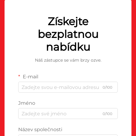
Získejte
bezplatnou
nabídku
Náš zástupce se vám brzy ozve.
E-mail
0/100
Jméno
0/100
Název společnosti