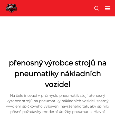
přenosný výrobce strojů na
pneumatiky nákladních
vozidel
Na čele inovací v průmyslu pneumatik stojí přenosný
výrobce strojů na pneumatiky nákladních vozidel, známý
vývojem špičkového vybavení navrženého tak, aby splnilo
přísné požadavky moderní údržby pneumatik. Hlavní