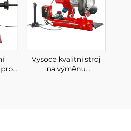
ní
Vysoce kvalitní stroj
 pro
na výměnu
ážení
pneumatik pro
0V
nákladní automobily
4''-26''