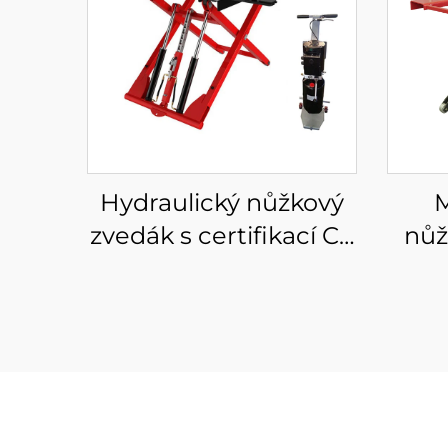
Hydraulický nůžkový
M
zvedák s certifikací CE
nůž
pro pojízdný
aut
nízkoúrovňový zvedák
p
do auta
nůž