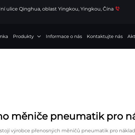
ní ulice Qinghua, oblast Yingkou, Yingkou, Čína
ánka
Produkty
Informace o nás
Kontaktujte nás
Akt
ho měniče pneumatik pro ná
stojí výrobce přenosných měničů pneumatik pro nákladn