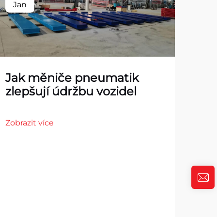
Jan
Ja
Jak měniče pneumatik
zlepšují údržbu vozidel
Zobrazit více
To
pro
Zobr