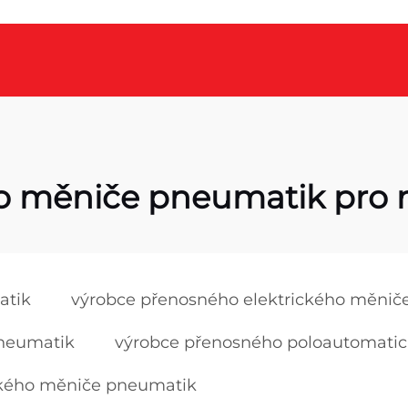
o měniče pneumatik pro n
atik
výrobce přenosného elektrického měnič
pneumatik
výrobce přenosného poloautomatic
ckého měniče pneumatik