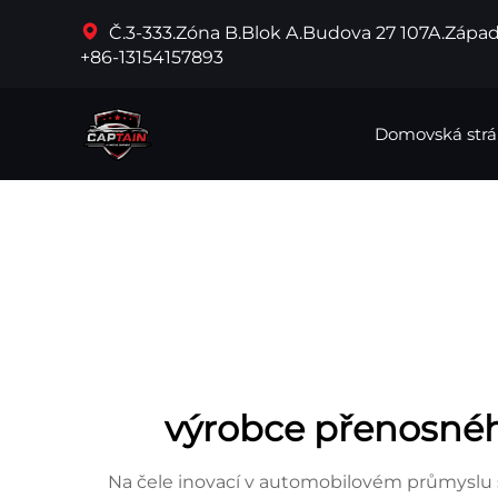
Č.3-333.Zóna B.Blok A.Budova 27 107A.Západ
+86-13154157893
Domovská str
výrobce přenosné
Na čele inovací v automobilovém průmyslu 