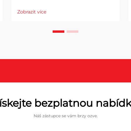
Zobrazit více
ískejte bezplatnou nabíd
Náš zástupce se vám brzy ozve.