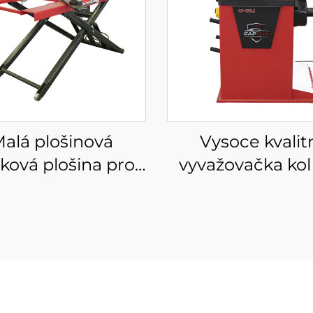
alá plošinová
Vysoce kvalit
ková plošina pro
vyvažovačka kol
omobily nůžková
optimalizaci vyv
lošina mobilní
pneumatik 22
ková plošina pro
auto