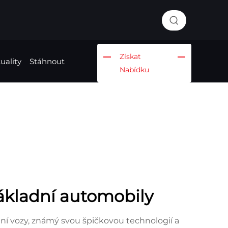
Získat
uality
Stáhnout
Nabídku
kladní automobily
í vozy, známý svou špičkovou technologií a