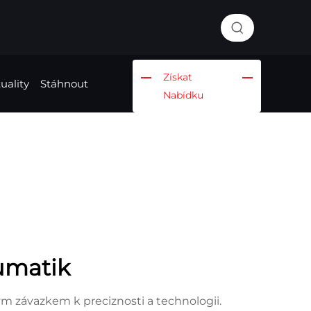
Získat
uality
Stáhnout
Nabídku
eumatik
 závazkem k preciznosti a technologii.