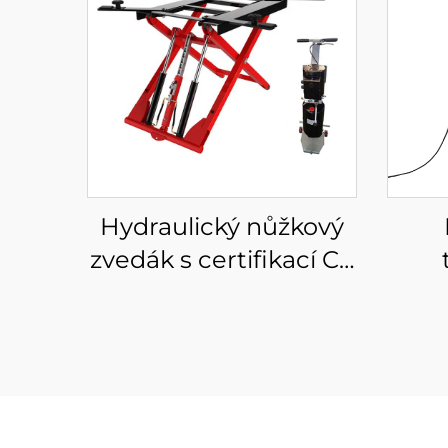
Hydraulický nůžkový
zvedák s certifikací CE
pro pojízdný
nízkoúrovňový zvedák
vyro
do auta
LCD 
le
v