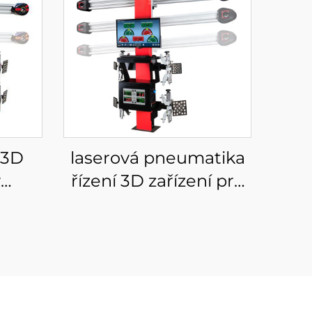
 3D
laserová pneumatika
ý
řízení 3D zařízení pro
pro
výměnu kola a seřízení
ování
odpružení