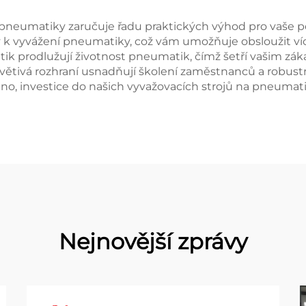
pneumatiky zaručuje řadu praktických výhod pro vaše pod
ný k vyvážení pneumatiky, což vám umožňuje obsloužit víc
ik prodlužují životnost pneumatik, čímž šetří vašim zá
řívětivá rozhraní usnadňují školení zaměstnanců a robustn
o, investice do našich vyvažovacích strojů na pneumatiky 
Nejnovější zprávy