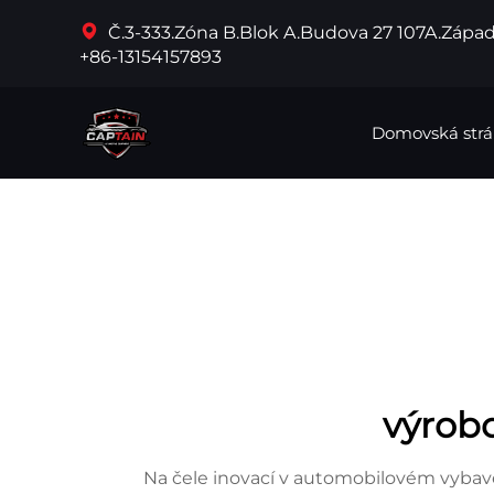
Č.3-333.Zóna B.Blok A.Budova 27 107A.Západ
+86-13154157893
Domovská str
výrobc
Na čele inovací v automobilovém vybav