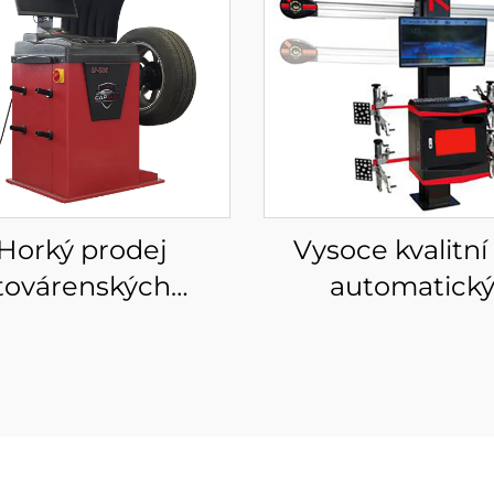
Horký prodej
Vysoce kvalitní
továrenských
automatick
cenových
vyrovnávač kol 
vnávacích strojů
zařízení na ustav
obrazovka laser a
čtyř kol
hké automatické
yvažovačky kol