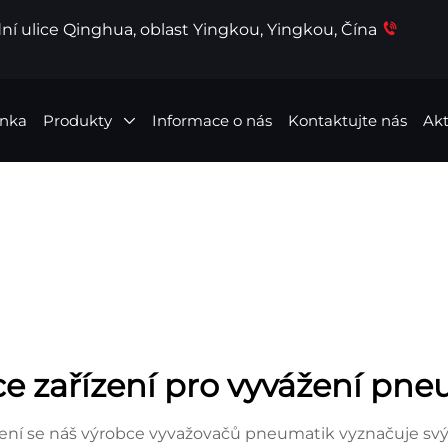
ní ulice Qinghua, oblast Yingkou, Yingkou, Čína
ánka
Produkty
Informace o nás
Kontaktujte nás
Akt
e zařízení pro vyvážení pn
ení se náš výrobce vyvažovačů pneumatik vyznačuje svým