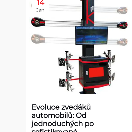
14
Jan
Evoluce zvedáků
automobilů: Od
jednoduchých po
sofistikované