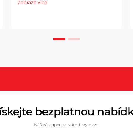
Zobrazit více
ískejte bezplatnou nabíd
Náš zástupce se vám brzy ozve.