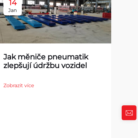
14
1
Jan
Ja
Jak měniče pneumatik
zlepšují údržbu vozidel
Zobrazit více
To
pro