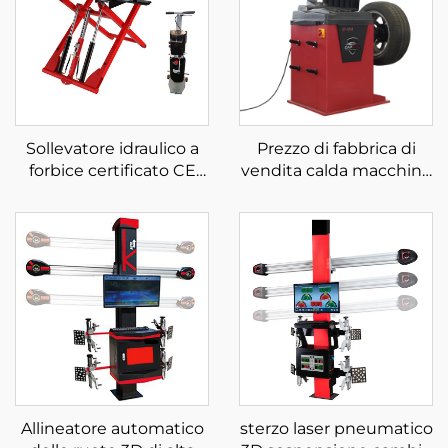
Sollevatore idraulico a
Prezzo di fabbrica di
forbice certificato CE
vendita calda macchina
per auto Sollevatore
di allineamento
mobile a basso livello
schermo LCD laser e
luce equilibratrice
automatica delle ruote
Allineatore automatico
sterzo laser pneumatico