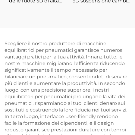
delle ruote 3D di alta
3D sospensione cambio
qualità per attrezzature
ruota e allineamento
di allineamento delle
calibro attrezzatura
quattro ruote
Scegliere il nostro produttore di macchine
equilibratrici per pneumatici garantisce numerosi
vantaggi pratici per la tua attività. Innanzitutto, le
nostre macchine migliorano l'efficienza riducendo
significativamente il tempo necessario per
bilanciare un pneumatico, consentendoti di servire
più clienti e aumentare la produttività. In secondo
luogo, con una precisione superiore, i nostri
equilibratori per pneumatici prolungano la vita dei
pneumatici, risparmiando ai tuoi clienti denaro sui
sostituti e costruendo la loro fiducia nei tuoi servizi.
In terzo luogo, interfacce user-friendly rendono
facile la formazione dei dipendenti, e il design
robusto garantisce prestazioni durature con tempi