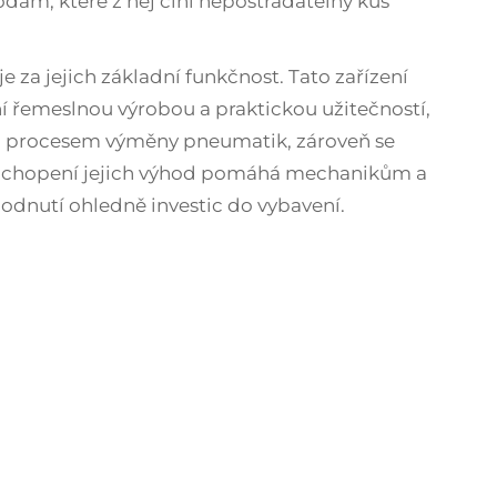
m, které z něj činí nepostradatelný kus
uje za jejich základní funkčnost. Tato zařízení
ní řemeslnou výrobou a praktickou užitečností,
d procesem výměny pneumatik, zároveň se
Pochopení jejich výhod pomáhá mechanikům a
odnutí ohledně investic do vybavení.