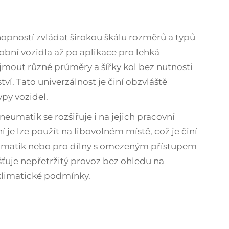
opností zvládat širokou škálu rozměrů a typů
ní vozidla až po aplikace pro lehká
jmout různé průměry a šířky kol bez nutnosti
ví. Tato univerzálnost je činí obzvláště
py vozidel.
umatik se rozšiřuje i na jejich pracovní
í je lze použít na libovolném místě, což je činí
umatik nebo pro dílny s omezeným přístupem
išťuje nepřetržitý provoz bez ohledu na
klimatické podmínky.