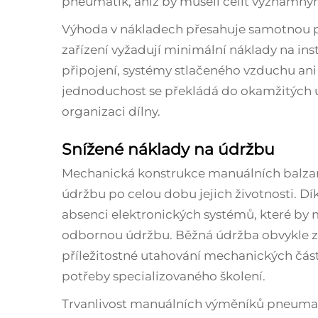
pneumatik, aniž by museli čelit významn
Výhoda v nákladech přesahuje samotnou p
zařízení vyžadují minimální náklady na inst
připojení, systémy stlačeného vzduchu ani
jednoduchost se překládá do okamžitých úsp
organizaci dílny.
Snížené náklady na údržbu
Mechanická konstrukce manuálních balza
údržbu po celou dobu jejich životnosti. 
absenci elektronických systémů, které by m
odbornou údržbu. Běžná údržba obvykle z
příležitostné utahování mechanických část
potřeby specializovaného školení.
Trvanlivost manuálních výměníků pneumati