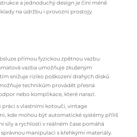
nstrukce a jednoduchý design je činí méně
klady na údržbu i provozní prostojy.
bsluze přímou fyzickou zpětnou vazbu
hmatová vazba umožňuje zkušeným
a tím snižuje riziko poškození drahých disků
možňuje technikům provádět přesná
 odpor nebo komplikace, které narazí.
 práci s vlastními kotouči, vintage
i, kde mohou být automatické systémy příliš
í síly a rychlosti v reálném čase pomáhá
správnou manipulaci s křehkými materiály.