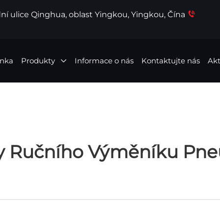
ní ulice Qinghua, oblast Yingkou, Yingkou, Čína
ánka
Produkty
Informace o nás
Kontaktujte nás
Akt
y Ručního Výměníku Pne