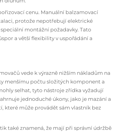
ým dluhům.
ořizovací cenu. Manuální balzamovací
alaci, protože nepotřebují elektrické
 speciální montážní požadavky. Tato
or a větší flexibility v uspořádání a
movačů vede k výrazně nižším nákladům na
Díky menšímu počtu složitých komponent a
ohly selhat, tyto nástroje zřídka vyžadují
ahrnuje jednoduché úkony, jako je mazání a
í, které může provádět sám vlastník bez
k také znamená, že mají při správní údržbě