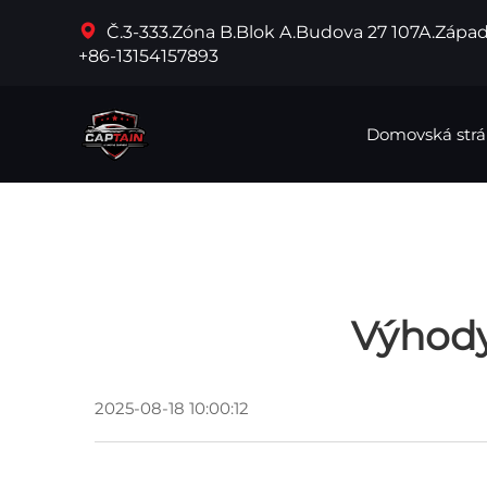
Č.3-333.Zóna B.Blok A.Budova 27 107A.Západ
+86-13154157893
Domovská str
Výhod
2025-08-18 10:00:12