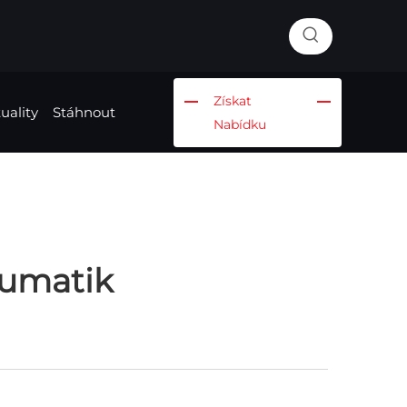
Získat
uality
Stáhnout
Nabídku
umatik