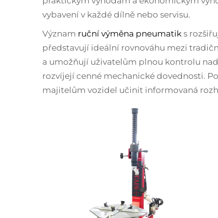
praktickým výhodám a ekonomickým výhodá
vybavení v každé dílně nebo servisu.
Význam
ruční výměna pneumatik
s rozšiř
představují ideální rovnováhu mezi tradič
a umožňují uživatelům plnou kontrolu na
rozvíjejí cenné mechanické dovednosti. 
majitelům vozidel učinit informovaná rozh