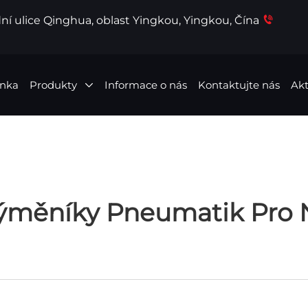
ní ulice Qinghua, oblast Yingkou, Yingkou, Čína
ánka
Produkty
Informace o nás
Kontaktujte nás
Akt
Výměníky Pneumatik Pro