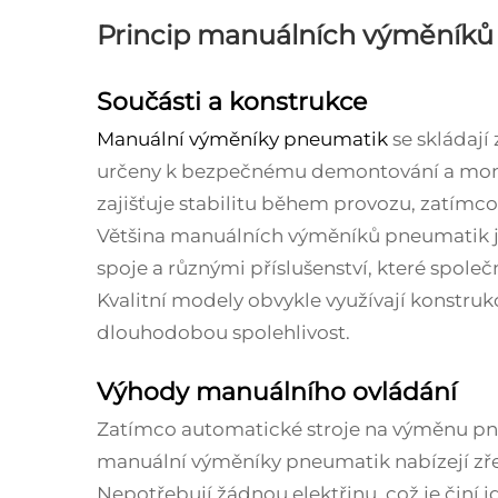
Princip manuálních výměník
Součásti a konstrukce
Manuální výměníky pneumatik
se skládají
určeny k bezpečnému demontování a monto
zajišťuje stabilitu během provozu, zatímco
Většina manuálních výměníků pneumatik j
spoje a různými příslušenství, které spol
Kvalitní modely obvykle využívají konstrukci
dlouhodobou spolehlivost.
Výhody manuálního ovládání
Zatímco automatické stroje na výměnu pne
manuální výměníky pneumatik nabízejí zř
Nepotřebují žádnou elektřinu, což je činí 