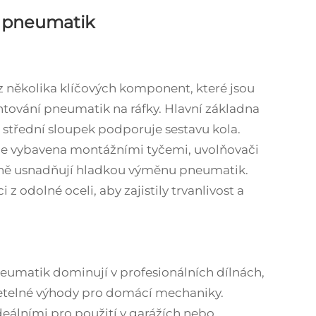
ů pneumatik
 z několika klíčových komponent, které jsou
vání pneumatik na ráfky. Hlavní základna
 střední sloupek podporuje sestavu kola.
e vybavena montážními tyčemi, uvolňovači
ečně usnadňují hladkou výměnu pneumatik.
 z odolné oceli, aby zajistily trvanlivost a
umatik dominují v profesionálních dílnách,
etelné výhody pro domácí mechaniky.
ideálními pro použití v garážích nebo