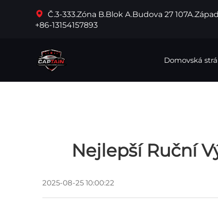
Č.3-333.Zóna B.Blok A.Budova 27 107A.Západ
+86-13154157893
Domovská str
Nejlepší Ruční 
2025-08-25 10:00:22