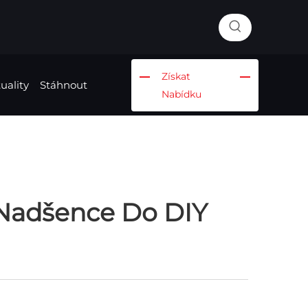
Získat
uality
Stáhnout
Nabídku
 Nadšence Do DIY