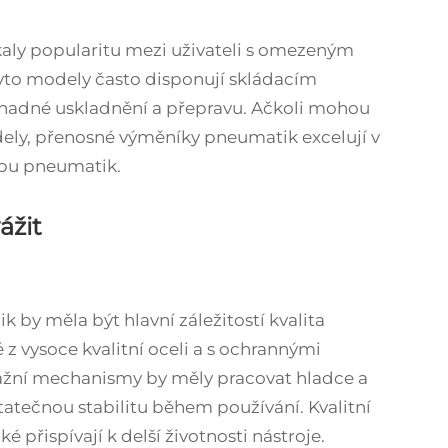
aly popularitu mezi uživateli s omezeným
yto modely často disponují skládacím
nadné uskladnění a přepravu. Ačkoli mohou
odely, přenosné výměníky pneumatik excelují v
žbu pneumatik.
ážit
by měla být hlavní záležitostí kvalita
z vysoce kvalitní oceli a s ochrannými
tážní mechanismy by měly pracovat hladce a
tatečnou stabilitu během používání. Kvalitní
é přispívají k delší životnosti nástroje.