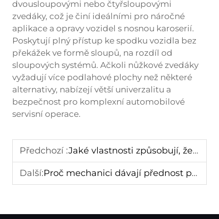
dvousloupovými nebo čtyřsloupovými
zvedáky, což je činí ideálními pro náročné
aplikace a opravy vozidel s nosnou karoserií.
Poskytují plný přístup ke spodku vozidla bez
překážek ve formě sloupů, na rozdíl od
sloupových systémů. Ačkoli nůžkové zvedáky
vyžadují více podlahové plochy než některé
alternativy, nabízejí větší univerzalitu a
bezpečnost pro komplexní automobilové
servisní operace.
Předchozí :
Jaké vlastnosti způsobují, že přenosné výměníky pneumatik jsou odolné a spolehlivé?
Další:
Proč mechanici dávají přednost používání nůžkových autovýtahů při údržbě?