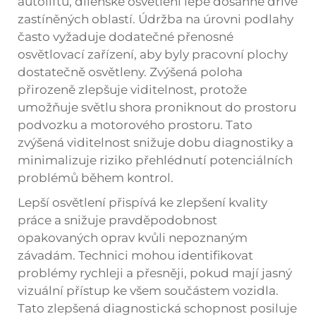
autoliftu, dílenské osvětlení lépe dosáhne dříve
zastíněných oblastí. Údržba na úrovni podlahy
často vyžaduje dodatečné přenosné
osvětlovací zařízení, aby byly pracovní plochy
dostatečně osvětleny. Zvýšená poloha
přirozeně zlepšuje viditelnost, protože
umožňuje světlu shora proniknout do prostoru
podvozku a motorového prostoru. Tato
zvýšená viditelnost snižuje dobu diagnostiky a
minimalizuje riziko přehlédnutí potenciálních
problémů během kontrol.
Lepší osvětlení přispívá ke zlepšení kvality
práce a snižuje pravděpodobnost
opakovaných oprav kvůli nepoznaným
závadám. Technici mohou identifikovat
problémy rychleji a přesněji, pokud mají jasný
vizuální přístup ke všem součástem vozidla.
Tato zlepšená diagnostická schopnost posiluje