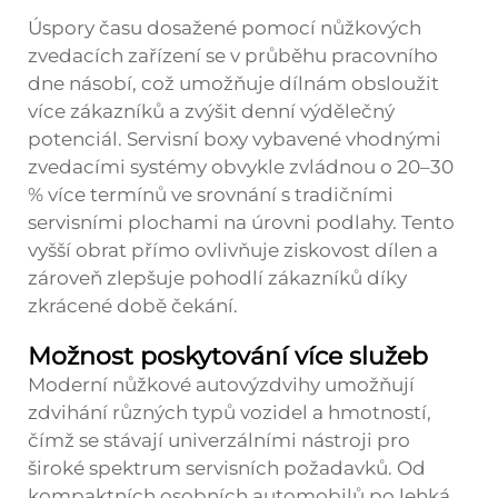
Úspory času dosažené pomocí nůžkových
zvedacích zařízení se v průběhu pracovního
dne násobí, což umožňuje dílnám obsloužit
více zákazníků a zvýšit denní výdělečný
potenciál. Servisní boxy vybavené vhodnými
zvedacími systémy obvykle zvládnou o 20–30
% více termínů ve srovnání s tradičními
servisními plochami na úrovni podlahy. Tento
vyšší obrat přímo ovlivňuje ziskovost dílen a
zároveň zlepšuje pohodlí zákazníků díky
zkrácené době čekání.
Možnost poskytování více služeb
Moderní nůžkové autovýzdvihy umožňují
zdvihání různých typů vozidel a hmotností,
čímž se stávají univerzálními nástroji pro
široké spektrum servisních požadavků. Od
kompaktních osobních automobilů po lehká