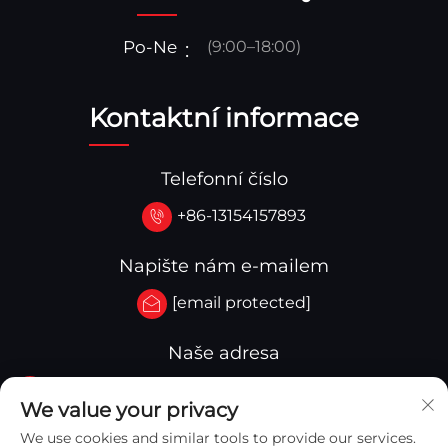
Po-Ne
(9:00–18:00)
Kontaktní informace
Telefonní číslo
+86-13154157893
Napište nám e-mailem
[email protected]
Naše adresa
Č.3-333.Zóna B.Blok A.Budova 27 107A.Západní
We value your privacy
ulice Qinghua, oblast Yingkou, Yingkou, Čína
We use cookies and similar tools to provide our services.